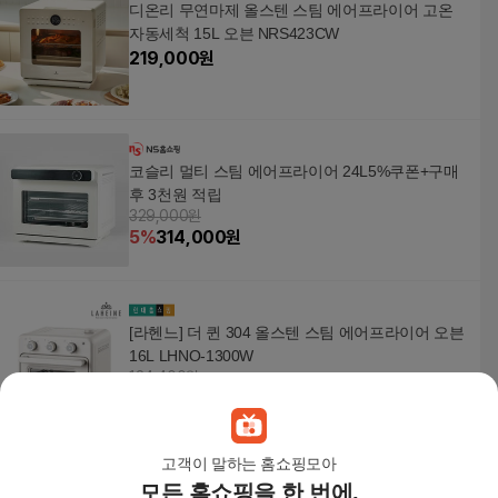
디온리 무연마제 올스텐 스팀 에어프라이어 고온
자동세척 15L 오븐 NRS423CW
219,000
원
코슬리 멀티 스팀 에어프라이어 24L5%쿠폰+구매
후 3천원 적립
329,000원
5
%
314,000
원
[라헨느] 더 퀸 304 올스텐 스팀 에어프라이어 오븐
16L LHNO-1300W
124,400원
5
%
118,180
원
고객이 말하는 홈쇼핑모아
모든 홈쇼핑을 한 번에,
[HOT딜][ILI] 일리 7리터 스팀 에어프라이어 KOR-