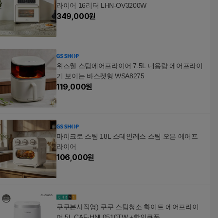
라이어 16리터 LHN-OV3200W
349,000
원
위즈웰 스팀에어프라이어 7.5L 대용량 에어프라이
기 보이는 바스켓형 WSA8275
119,000
원
마이크로 스팀 18L 스테인레스 스팀 오븐 에어프
라이어
106,000
원
쿠쿠본사직영) 쿠쿠 스팀청소 화이트 에어프라이
어 5L CAF-HNL0510TW +할인쿠폰