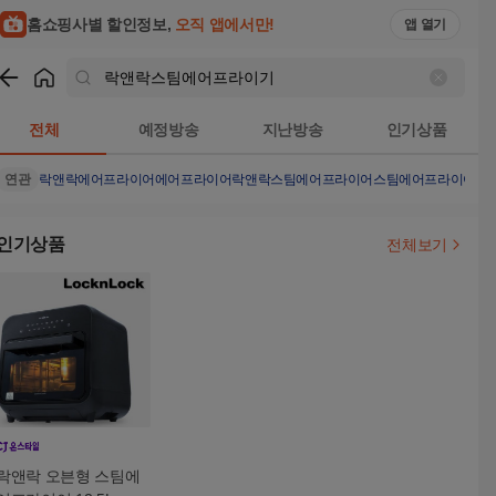
홈쇼핑사별 할인정보,
오직 앱에서만!
앱 열기
쇼핑
락앤락스팀에어프라이기
검색결과
전체
예정방송
지난방송
인기상품
연관
락앤락에어프라이어
에어프라이어
락앤락스팀에어프라이어
스팀에어프라이어
인기상품
전체보기
락앤락 오븐형 스팀에