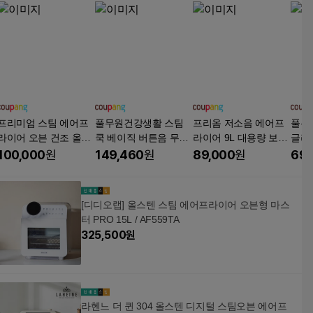
프리미엄 스팀 에어프
풀무원건강생활 스팀
프리옴 저소음 에어프
풀무
라이어 오븐 건조 올인
쿡 베이직 버튼음 무음
라이어 9L 대용량 보이
글라
원 대용량 18L, 크림화
모드 에어프라이어 12
는 투명 유리창, 블랙, A
어 4.
100,000
원
149,460
원
89,000
원
69,
이트, STA-734019
L, AV12E10CC, 단일
F-BLACK 9L
D10
색상
[디디오랩] 올스텐 스팀 에어프라이어 오븐형 마스
터 PRO 15L / AF559TA
325,500
원
라헨느 더 퀸 304 올스텐 디지털 스팀오븐 에어프