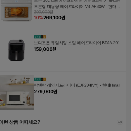
보본 30L 스팀에어프라이어 에어프라이기 올스텐
오븐형 대용량 에어프라이어 VB-AF30W - 현대Hm
299,000원
all
10
%
269,100
원
보다조은 듀얼히팅 스팀 에어프라이어 BDJA-201
159,000
원
락앤락 레인지프라이어 (EJF294IVY) - 현대Hmall
279,000
원
이런 상품 어떠세요?