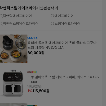
락앤락스팀에어프라이기
연관검색어
락앤락에어프라이어
에어프라이어
락앤락스팀에어프라이어
스팀에어프라이어
홈리아 올스텐 에어프라이어 유리 글라스 고구마
스팀 대용량 HA-LVG-11A
89,000
원
오쿠 겉바속촉 스팀 에어프라이어, 화이트, OCC-S
F6000
116,920원
1
%
115,500
원