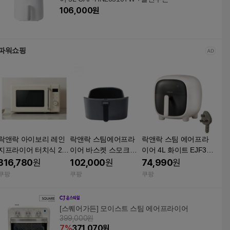
106,000
원
파워쇼핑
락앤락 아이보리 레인
락앤락 스팀에어프라
락앤락 스팀 에어프라
지프라이어 터치식 22L
이어 바스켓 스모크그
이어 4L 화이트 EJF37
EJF294IVY
레이 EJF881GRY4217
3WHT
316,780
원
102,000
원
74,990
원
49 락앤락 스팀에어프
쿠팡
쿠팡
쿠팡
라이어 바스켓 스모크
그레이 EJF881 EJF88
1
[스퀘어가든] 모이스트 스팀 에어프라이어
399,000원
7
%
371,070
원