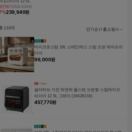
어프라이어 12.5L
앱전용가
258,000원
7
%
239,940
원
총
116
개
인기순
홈쇼핑사
마이크로스팀 18L 스테인레스 스팀 오븐 에어프라
이어
99,000
원
셀러허브 가전 락앤락 올스텐 오븐형 스팀에어프
라이어 12.5L 그레이 (16628216)
457,770
원