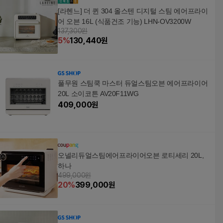
[라헨느] 더 퀸 304 올스텐 디지털 스팀 에어프라이
어 오븐 16L (식품건조 기능) LHN-OV3200W
137,300원
5
%
130,440
원
풀무원 스팀쿡 마스터 듀얼스팀오븐 에어프라이어
20L 소이코튼 AV20F11WG
409,000
원
오넬리듀얼스팀에어프라이어오븐 로티세리 20L,
하나
499,000원
20
%
399,000
원