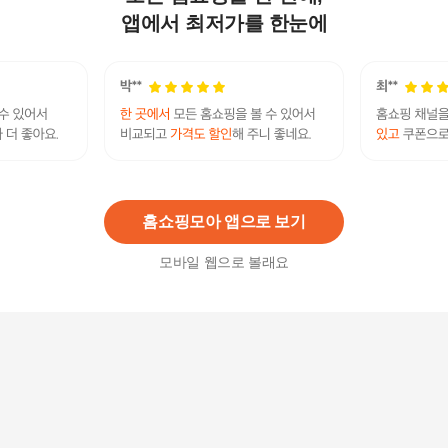
SGAF25701
앱에서 최저가를 한눈에
259,000
원
지비유 레이스 밥솥커버/ 덮개
13,500
원
홈쇼핑모아 앱으로 보기
모바일 웹으로 볼래요
스퀘어가든 모이스트 스팀 에어프라이어 오븐18L
(SQ-J5033)5%쿠폰+구매 후 3천원 적립
399,000
원
레어뷰티 포지티브 라이트 실키 터치 하이라이터