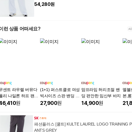
54,280
원
이런 상품 어떠세요?
무센트 라우렐 버뮤다
(1+1) 퍼스트클로 여성
맘프라임 허리조절 밴
엘블로
폴리 나일론 하프 팬츠
빅사이즈 스판 밴딩 와
딩 편안한 임산부 바지
본,롱
남녀공용 4컬러
이드 팬츠 슬랙스 바지
리편
46,410
원
27,900
원
14,900
원
21,
사계절용 2장
지 
패션플러스 [쿨트] KULTE LAUREL LOGO TRAINING P
ANTS GREY