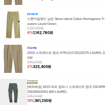
스톤아일랜드 남성 Stone Island Cotton Herringbone Tr
ousers Laurel Green
1,237,000원
6
%
1,162,780
원
25SS 스트레이트 팬츠 HTR121CO0103375 LAUREL D
OM
330,000원
2
%
323,400
원
[해외배송] 26SS 씨피 컴퍼니 스트레이트 팬츠 20CMP
255A006439G 668 LAUREL
425,000원
15
%
361,250
원