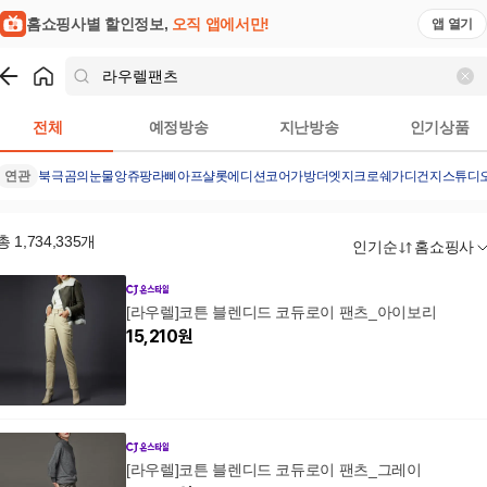
홈쇼핑사별 할인정보,
오직 앱에서만!
앱 열기
쇼핑
라우렐팬츠
검색결과
전체
예정방송
지난방송
인기상품
연관
북극곰의눈물
앙쥬팡
라삐아프샬롯에디션
코어가방
더엣지크로쉐가디건
지스튜디
총
1,734,335
개
인기순
홈쇼핑사
[라우렐]코튼 블렌디드 코듀로이 팬츠_아이보리
15,210
원
[라우렐]코튼 블렌디드 코듀로이 팬츠_그레이