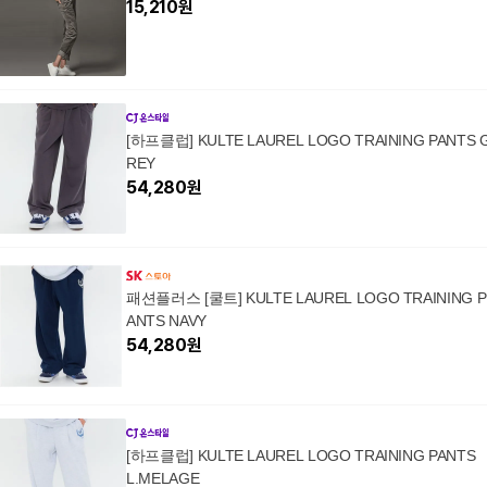
15,210
원
[하프클럽] KULTE LAUREL LOGO TRAINING PANTS 
REY
54,280
원
패션플러스 [쿨트] KULTE LAUREL LOGO TRAINING P
ANTS NAVY
54,280
원
[하프클럽] KULTE LAUREL LOGO TRAINING PANTS
L.MELAGE