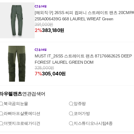
[해외직구] 26SS 씨피 컴퍼니 스트레이트 팬츠 20CMP
255A006439G 668 LAUREL WREAT Green
391,000원
2
%
383,180
원
MUST IT_26SS 스트레이트 팬츠 87176662625 DEEP
FOREST LAUREL GREEN DOM
328,000원
7
%
305,040
원
라우렐팬츠
연관검색어
북극곰의눈물
앙쥬팡
라삐아프샬롯에디션
코어가방
더엣지크로쉐가디건
지스튜디오나시탑4종