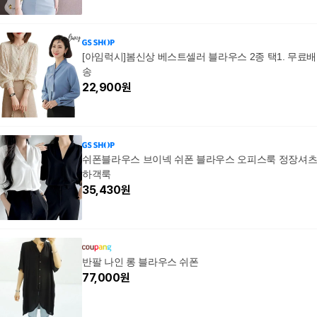
[아임럭시]봄신상 베스트셀러 블라우스 2종 택1. 무료배
송
22,900
원
쉬폰블라우스 브이넥 쉬폰 블라우스 오피스룩 정장셔
하객룩
35,430
원
반팔 나인 롱 블라우스 쉬폰
77,000
원