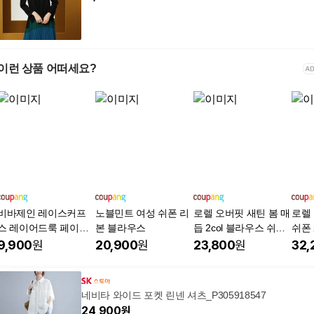
이런 상품 어떠세요?
비바제인 레이스커프
노블민트 여성 쉬폰 리
로렐 오버핏 새틴 봄 매
로렐
스 레이어드룩 페이크
본 블라우스
듭 2col 블라우스 쉬폰
쉬폰 
소매 10종
벌룬 그린 0.125KG 프
벌룬
9,900
원
20,900
원
23,800
원
32,
리사이즈
즈
네비타 와이드 포켓 린넨 셔츠_P305918547
24,900
원