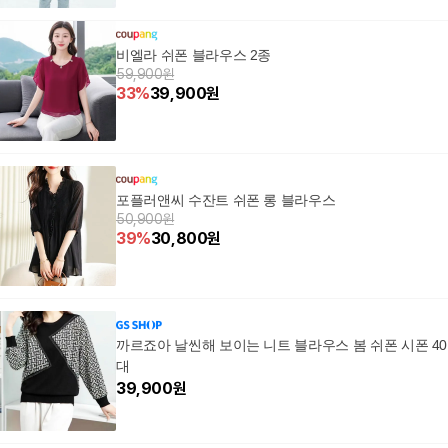
비엘라 쉬폰 블라우스 2종
59,900원
33
%
39,900
원
포플러앤씨 수잔트 쉬폰 롱 블라우스
50,900원
39
%
30,800
원
까르죠아 날씬해 보이는 니트 블라우스 봄 쉬폰 시폰 40
대
39,900
원