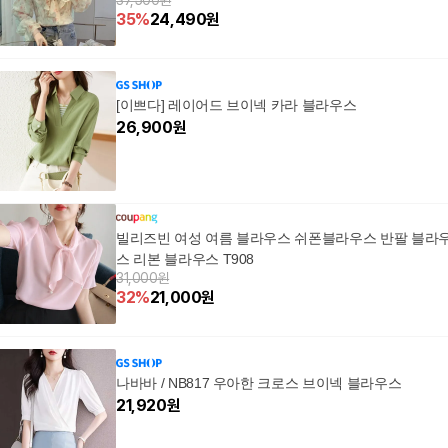
37,500원
35
%
24,490
원
[이쁘다] 레이어드 브이넥 카라 블라우스
26,900
원
빌리즈빈 여성 여름 블라우스 쉬폰블라우스 반팔 블라
스 리본 블라우스 T908
31,000원
32
%
21,000
원
나바바 / NB817 우아한 크로스 브이넥 블라우스
21,920
원