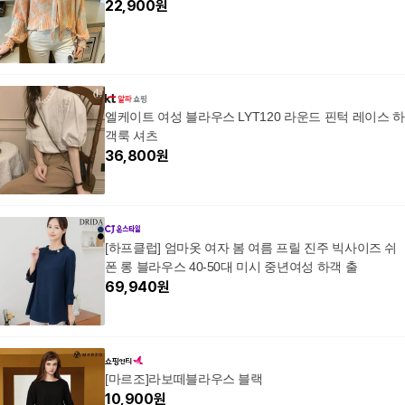
22,900
원
엘케이트 여성 블라우스 LYT120 라운드 핀턱 레이스 하
객룩 셔츠
36,800
원
[하프클럽] 엄마옷 여자 봄 여름 프릴 진주 빅사이즈 쉬
폰 롱 블라우스 40-50대 미시 중년여성 하객 출
69,940
원
[마르조]라보떼블라우스 블랙
10,900
원