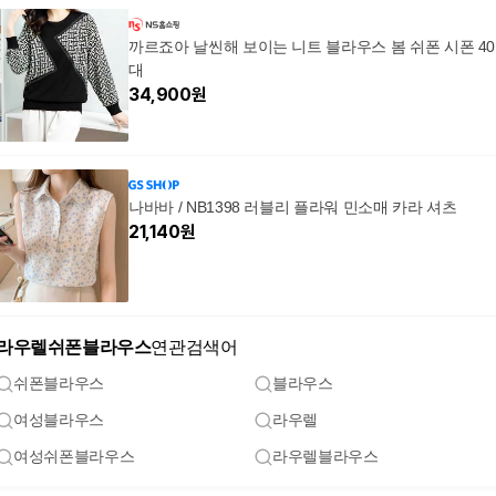
까르죠아 날씬해 보이는 니트 블라우스 봄 쉬폰 시폰 40
대
34,900
원
나바바 / NB1398 러블리 플라워 민소매 카라 셔츠
21,140
원
라우렐쉬폰블라우스
연관검색어
쉬폰블라우스
블라우스
여성블라우스
라우렐
여성쉬폰블라우스
라우렐블라우스