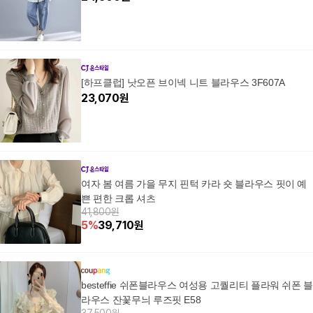
[하프클럽] 낫오픈 브이넥 니트 블라우스 3F607A
23,070
원
여자 봄 여름 가을 무지 핀턱 카라 숏 블라우스 핏이 예
쁜 편한 크롭 셔츠
41,800원
5
%
39,710
원
besteffie 쉬폰블라우스 여성용 고퀄리티 플라워 쉬폰 
라우스 잔꽃무늬 루즈핏 E58