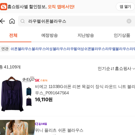
홈쇼핑사별 할인정보,
오직 앱에서만!
앱 열기
쇼핑
라우렐쉬폰블라우스
검색결과
전체
예정방송
지난방송
인기상품
연관
쉬폰블라우스
블라우스
여성블라우스
라우렐
여성쉬폰블라우스
라우렐블라우스
라
총
41,109
개
인기순
홈쇼핑사
비에고 1103BG쉬폰 리본 목걸이 장식 라운드 니트 블
우스_P091647564
16,110
원
위니 플리츠 쉬폰 블라우스