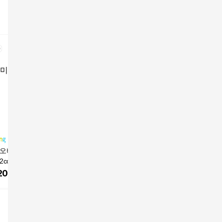
 오버핏 새틴 매듭
[로랑]여리핏 로맨틱 리
[로랑] 여리한 신상 쉬
깜장오리 로렐라 쉬폰
2col 봄 블라우스
본 쉬폰 블라우스 W79
폰 하객룩 고급니트 블
프릴 스트
 화이트 프리사이
8
라우스 W430
& 큐롯 스
200
원
21,900
원
37,900
원
129,50