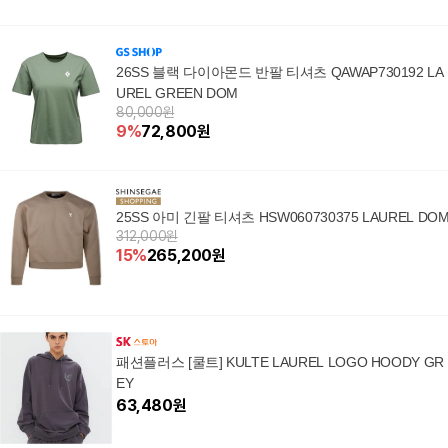
26SS 블랙 다이아몬드 반팔 티셔츠 QAWAP730192 LA
UREL GREEN DOM
80,000원
9
%
72,800
원
25SS 아미 긴팔 티셔츠 HSW060730375 LAUREL DO
312,000원
15
%
265,200
원
패션플러스 [쿨트] KULTE LAUREL LOGO HOODY GR
EY
63,480
원