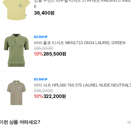
캉골 우먼스 라우렐 티셔츠 2799 레몬 KREWST27990
E
36,400
원
바버 폴로 티셔츠 MKN1713 GN34 LAUREL GREEN
295,000원
10
%
265,500
원
아미 셔츠 HPL060 760 375 LAUREL NUDE NEUTRAL
358,000원
10
%
322,200
원
이런 상품 어떠세요?