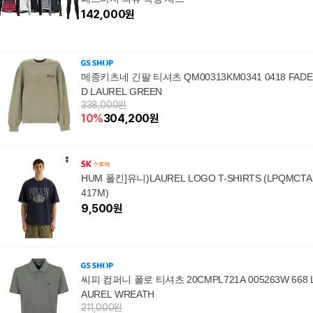
142,000
원
메종키츠네 긴팔 티셔츠 QM00313KM0341 0418 FADE
D LAUREL GREEN
338,000원
10
%
304,200
원
HUM 폴킨]유니)LAUREL LOGO T-SHIRTS (LPQMCTA
417M)
9,500
원
씨피 컴퍼니 폴로 티셔츠 20CMPL721A 005263W 668 
AUREL WREATH
211,000원