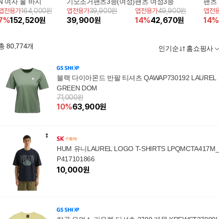
N 여자 울 바지
기모조거팬츠3종(여성)
팬츠 여성3종
팬츠 
앱전용가
164,000원
앱전용가
39,900원
앱전용가
49,900원
앱전
7
%
152,520
원
39,900
원
14
%
42,670
원
14
%
총
80,774
개
인기순
홈쇼핑사
블랙 다이아몬드 반팔 티셔츠 QAWAP730192 LAUREL
GREEN DOM
71,000원
10
%
63,900
원
HUM 유니LAUREL LOGO T-SHIRTS LPQMCTA417M
P417101866
10,000
원