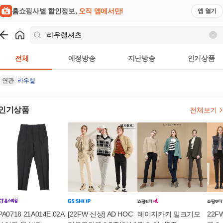
홈쇼핑사별 할인정보,
오직 앱에서만!
앱 열기
쇼핑
라우렐셔츠
검색결과
전체
예정방송
지난방송
인기상품
연관
라우렐
인기상품
전체보기
PA0718 21A014E 02A
[22FW 신상] AD HOC
레이지카키 밀크기모
22F