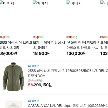
26SS 여성 썸머 브리즈
월계수 레이온 워싱 셔
[백화점 정품] 피엘라벤
프레
체크 셔츠 3종
츠_S4584
아비스코 하이크 반팔
잎 롱
셔츠 (82268)-F262MS
109
69,000
원
18,900
원
136,000
원
103
S02CTCW (상세페이
지를 꼭 확인해주세요.)
25SS 피엘라벤 긴팔 셔츠 12600269625625 LAUREL 
REEN DOM
217,000원
5
%
206,150
원
CASABLANCA LAUREL pique 폴로 셔츠 10030922641