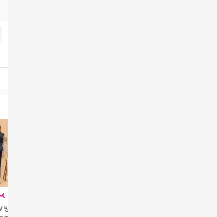
W 뱅뱅 여성 본딩
[삼성카드5%할인]까스
레이지카키 릴렉스 웜
[카드 5%