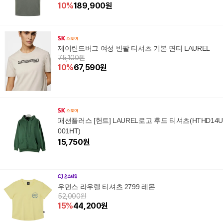
10
%
189,900
원
제이린드버그 여성 반팔 티셔츠 기본 면티 LAUREL
75,100원
10
%
67,590
원
패션플러스 [헌트] LAUREL로고 후드 티셔츠(HTHD14
001HT)
15,750
원
우먼스 라우렐 티셔츠 2799 레몬
52,000원
15
%
44,200
원