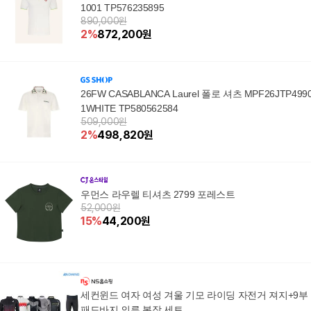
1001 TP576235895
890,000원
2
%
872,200
원
26FW CASABLANCA Laurel 폴로 셔츠 MPF26JTP499
1WHITE TP580562584
509,000원
2
%
498,820
원
우먼스 라우렐 티셔츠 2799 포레스트
52,000원
15
%
44,200
원
세컨윈드 여자 여성 겨울 기모 라이딩 자전거 져지+9부
패드바지 의류 복장 세트