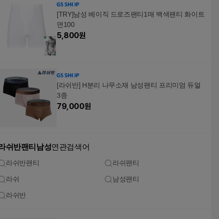
[TRY]남성 베이직 드로즈팬티1매 백색팬티 화이트
면100
5,800
원
[라쉬반] H분리 나무소재 남성팬티 프리미엄 듀얼
3종
79,000
원
라쉬반팬티남성
연관검색어
라쉬반팬티
라쉬팬티
라쉬
남성팬티
라쉬반