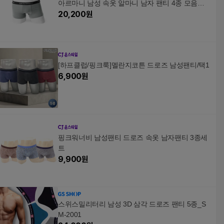
아르마니 남성 속옷 알마니 남자 팬티 4종 모음전 1
1210B
20,200
원
[하프클럽/핑크룩]멜란지코튼 드로즈 남성팬티/택1
6,900
원
핑크워너비 남성팬티 드로즈 속옷 남자팬티 3종세
트
9,900
원
스위스밀리터리 남성 3D 삼각 드로즈 팬티 5종_S
M-2001