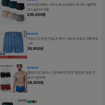
[라쉬반] H분리 나무소재 남성팬티 럭셔리 셀루켓
모노솔리드 6종
235,000
원
제임스딘 순면 면실크 분리 기능성 트렁크 3종세트
_44
35,900
원
[엠포리오 알마니 언더웨어] 357F 한정판 코튼 드
로즈 2장세트
38,500
원