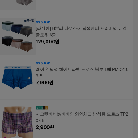
[라쉬반] H분리 나무소재 남성팬티 프리미엄 듀얼
글로우 6종
129,000
원
레이온 남성 화이트라벨 드로즈 블루 1매 PMD210
3-BL
7,900
원
시크릿비비by비비안 와인체크 남성용 드로즈 TP2
078i
2,900
원