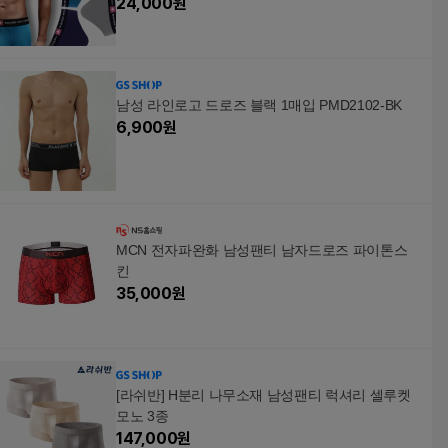
24,000
원
남성 라인로고 드로즈 블랙 1매입 PMD2102-BK
6,900
원
MCN 전자파완화 남성팬티 남자드로즈 파이톤스
킨
35,000
원
[라쉬반] H분리 나무소재 남성팬티 럭셔리 셀루켓
모노 3종
147,000
원