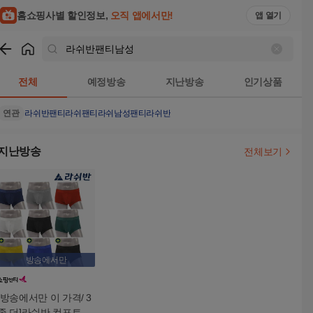
홈쇼핑사별 할인정보,
오직 앱에서만!
앱 열기
쇼핑
라쉬반팬티남성
검색결과
전체
예정방송
지난방송
인기상품
연관
라쉬반팬티
라쉬팬티
라쉬
남성팬티
라쉬반
지난방송
전체보기
방송에서만
[방송에서만 이 가격/ 3
종 더]라쉬반 컴포트 드