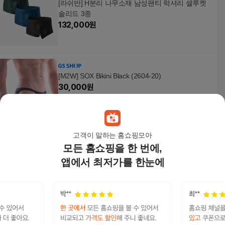
[라쉬반] H분리 나무소재 남성팬티 럭셔리 셀루켓
솔리드 3종
132,000
원
[M2W] SOX Bikini Black (2604-20)
30,000
원
고객이 말하는 홈쇼핑모아
모든 홈쇼핑을 한 번에,
[라쉬반] H분리 나무소재 남성팬티 럭셔리 셀루켓
모노 3종
앱에서 최저가를 한눈에
132,000
원
[라쉬반] H분리 나무소재 남성팬티 프리미엄 셀루