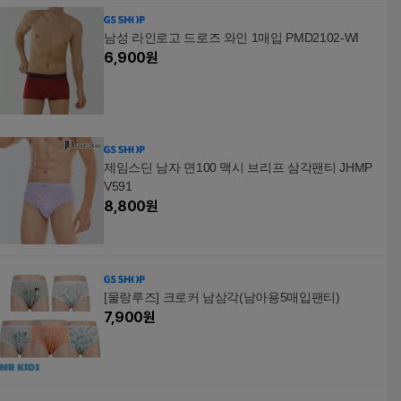
남성 라인로고 드로즈 와인 1매입 PMD2102-WI
6,900
원
제임스딘 남자 면100 맥시 브리프 삼각팬티 JHMP
V591
8,800
원
[물랑루즈] 크로커 남삼각(남아용5매입팬티)
7,900
원