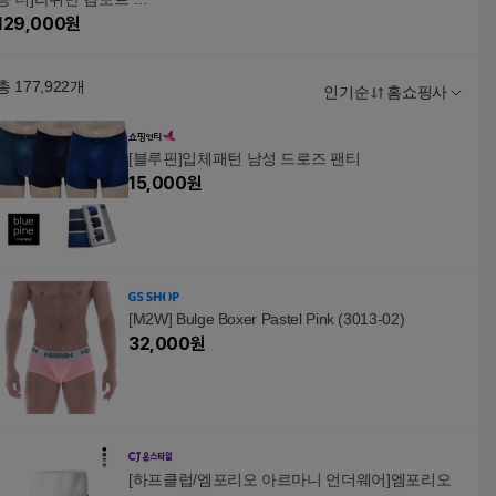
로즈 6+3종
129,000
원
총
177,922
개
인기순
홈쇼핑사
[블루핀]입체패턴 남성 드로즈 팬티
15,000
원
[M2W] Bulge Boxer Pastel Pink (3013-02)
32,000
원
[하프클럽/엠포리오 아르마니 언더웨어]엠포리오