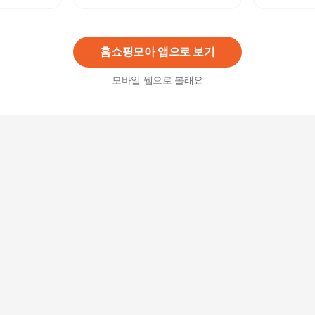
켓 무브 3종
79,000
원
홈쇼핑모아 앱으로 보기
모바일 웹으로 볼래요
[라쉬반] H분리 나무소재 남성팬티 프리미엄 글로
우 3종
79,000
원
[하프클럽/피트엑스]에어로쿨 3D분리형 드로즈 5
종세트/남성팬티
45,000
원
[TRY] 남성팬티 남삼각 팬티 세트