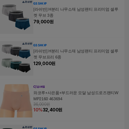
[라쉬반] H분리 나무소재 남성팬티 프리미엄 셀루
켓 무브 3종
79,000
원
[라쉬반] H분리 나무소재 남성팬티 프리미엄 셀루
켓 무브프리 6종
129,000
원
와코루+사은품+부드러운 모달 남성드로즈팬티W
MP2160 463694
36,000원
10
%
32,400
원