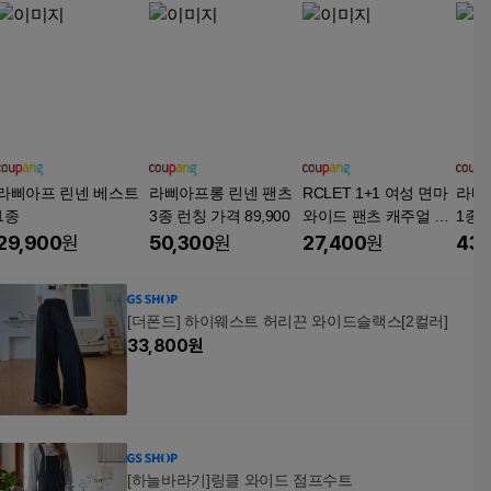
라삐아프 린넨 베스트
라삐아프롱 린넨 팬츠
RCLET 1+1 여성 면마
라삐
1종
3종 런칭 가격 89,900
와이드 팬츠 캐주얼 밴
1종
딩 스트라이프 팬츠 빅
29,900
원
50,300
원
27,400
원
43,
사이즈 여름 바지
[더폰드] 하이웨스트 허리끈 와이드슬랙스[2컬러]
33,800
원
[하늘바라기]링클 와이드 점프수트