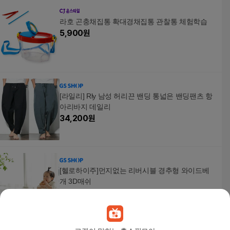
라호 곤충채집통 확대경채집통 관찰통 체험학습
5,900
원
[라일리] Rly 남성 허리끈 밴딩 통넓은 밴딩팬츠 항
아리바지 데일리
34,200
원
[헬로하이주]먼지없는 리버시블 경추형 와이드베
개 3D매쉬
48,000
원