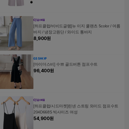
[하프클럽/비비드글램]뉴 이지 쿨팬츠 5color / 여름
바지 / 냉장고원단 / 와이드 통바지
8,900
원
[마이더스비] 수쁘 골드버튼 점프수트
96,400
원
[하프클럽/시드마켓]린넨 스트링 와이드 점프수트
204D668S 빅사이즈 여성
54,900
원