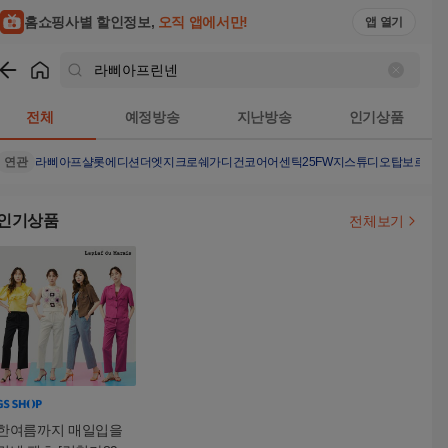
홈쇼핑사별 할인정보,
오직 앱에서만!
앱 열기
쇼핑
라삐아프린넨
검색결과
전체
예정방송
지난방송
인기상품
연관
라삐아프샬롯에디션
더엣지크로쉐가디건
코어어센틱25FW
지스튜디오탑
보르고
인기상품
전체보기
한여름까지 매일입을