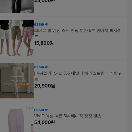
24,000
원
리베르 쿨 린넨 스판 밴딩 여자 5부 반바지 빅사이
즈
15,800
원
[미씨엘라](S~L) 365 데일리 허리스트링 배기핏 팬
츠
29,900
원
VIVID 여성 여름 5부 베이직 정장 팬츠
54,000
원