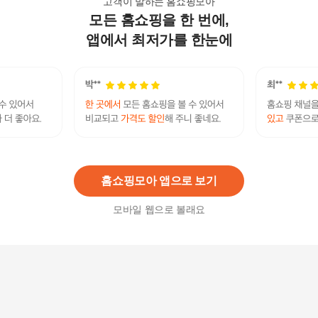
고객이 말하는 홈쇼핑모아
모든 홈쇼핑을 한 번에,
빅사이즈 여성 면 구제 밴딩 배기 팬츠 H213015
36,600
원
앱에서 최저가를 한눈에
[헬로하이주]먼지없는 쿨케어 리버시블 와이드베
개 여름 3D아쿠아 매쉬 유아 신생아 아기
48,000
원
홈쇼핑모아 앱으로 보기
모바일 웹으로 볼래요
와이드슬랙스 여성 와이드팬츠 슬랙스 빅사이즈
16,900원
10
%
15,210
원