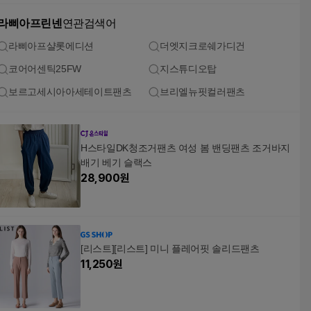
라삐아프린넨
연관검색어
라삐아프샬롯에디션
더엣지크로쉐가디건
코어어센틱25FW
지스튜디오탑
보르고세시아아세테이트팬츠
브리엘뉴핏컬러팬츠
H스타일DK청조거팬츠 여성 봄 밴딩팬츠 조거바지
배기 베기 슬랙스
28,900
원
[리스트][리스트] 미니 플레어핏 솔리드팬츠
11,250
원