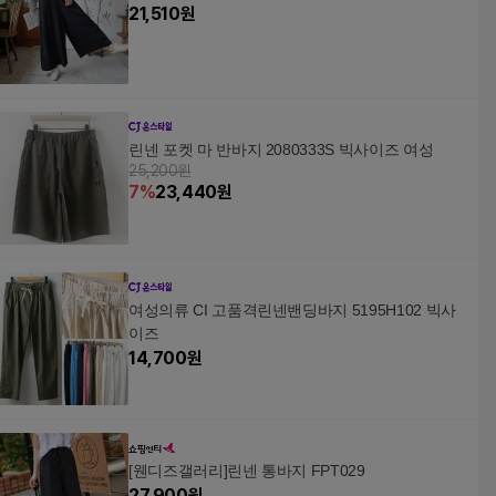
21,510
원
린넨 포켓 마 반바지 2080333S 빅사이즈 여성
25,200원
7
%
23,440
원
여성의류 CI 고품격린넨밴딩바지 5195H102 빅사
이즈
14,700
원
[웬디즈갤러리]린넨 통바지 FPT029
27,900
원