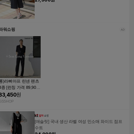
파워쇼핑
롱)라삐아프 린넨 팬츠
3종 [런칭 가격 89,900
원] TV상품
33,450
원
GSSHOP
[애슬릿] 국내 생산 라벨 여성 민소매 와이드 점프
수트