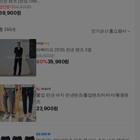
린넨 팬츠 [런칭가89,9
앱전용가
69,900원
00원]라삐아프 프렌치
69,900
원
린넨 팬츠 3종
총
155
개
인기순
홈쇼핑사
라삐아프 25SS 린넨 팬츠 3종
89,900원
60
%
35,960
원
롤업 린넨 바지 린넨팬츠/롤업팬츠/마바지/통풍팬
츠
23,900
원