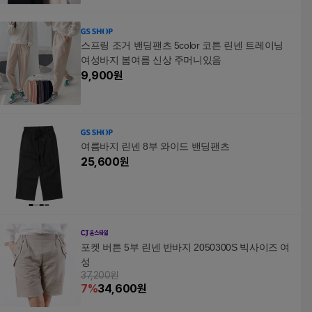
스프링 조거 밴딩팬츠 5color 코튼 린넨 트레이닝
여성바지 봄여름 신상 주머니있음
9,900
원
여름바지 린넨 8부 와이드 밴딩팬츠
25,600
원
포켓 버튼 5부 린넨 반바지 2050300S 빅사이즈 여
성
37,200원
7
%
34,600
원