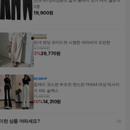
[민트위니]여성팬츠 일자 통바지 조거 바지 벨로아
3종
19,900
원
린네 밴딩 와이드핏 시원한 여자바지 모던한
27,590원
3
%
26,770
원
힙제이 굿스판 부츠컷 면스판 YH144 여성 빅사이
즈 4XL 슬랙스
15,900원
10
%
14,310
원
이런 상품 어떠세요?