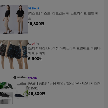
[리스트][리스트] 감도있는 핀 스트라이프 포멀 팬
츠
19,800
원
[노다지닷컴]BFL여성 아이스 3부 프릴팬츠 여름바
지 밴딩바지
6,900
원
[무료배송]남녀공용 천연양모-울[Wool]스니커즈[M
D1501]
49,800
원