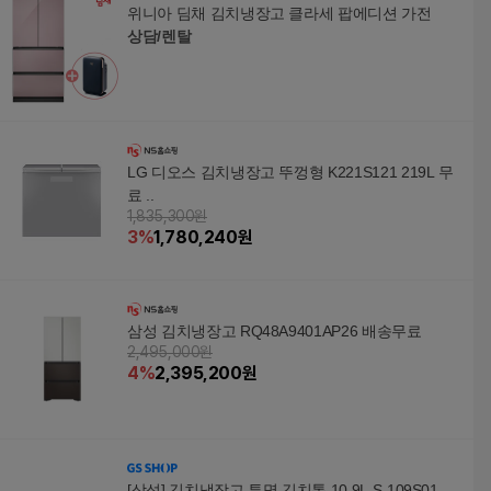
위니아 딤채 김치냉장고 클라세 팝에디션 가전
상담/렌탈
LG 디오스 김치냉장고 뚜껑형 K221S121 219L 무
료 ..
1,835,300원
3
%
1,780,240
원
삼성 김치냉장고 RQ48A9401AP26 배송무료
2,495,000원
4
%
2,395,200
원
[삼성] 김치냉장고 투명 김치통 10.9L S-109S01