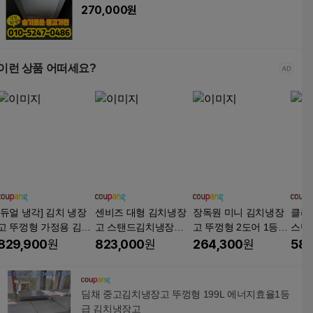
270,000
원
이런 상품 어떠세요?
[듀얼 냉각] 김치 냉장
센비즈 대형 김치냉장
장독원 미니 김치냉장
클라
고 뚜껑형 가정용 김치
고 스탠드김치냉장고
고 뚜껑형 2도어 1등급
스탠
냉장고 2도어 저소음
저소음 가정용 원룸 냉
소형 원룸 가정용 술장
도어 
829,900
원
823,000
원
264,300
원
589
대용량 냉동고 신선 술
동고 중대형 에너지절
고 미니 냉장고 냉동고,
메탈아
장고 주류 음료 야채,
약, OP05-408L, 골드
116L, JD(1등급)
TWM
[티타늄 그레이], [KZD-
딤채 중고김치냉장고 뚜껑형 199L 에너지효율1등
365T, 365리터]
급 김치냉장고