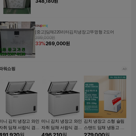
348,180
원
[중고]딤채220리터김치냉장고뚜껑형 2도어
399,000원
33
%
269,000
원
파워쇼핑
미니 김치 냉장고 와인
미니 김치 냉장고 와인
김치 냉장고 소형 슬림
자취 딤채 서랍식 겸용
자취 딤채 서랍식 겸용
스탠드 딤채 냉동고 술
냉동고 슬림 냉장 화이
냉동고 슬림 냉장 화이
장고 용량작음 128L 기
491,920
원
496,210
원
279,000
원