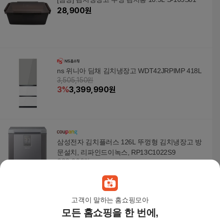
28,900
원
ns 위니아 딤채 김치냉장고 WDT42JRPIMP 418L
3,505,150원
3
%
3,399,990
원
삼성전자 김치플러스 126L 뚜껑형 김치냉장고 방
문설치, 리파인드이녹스, RP13C1022S9
699,000원
23
%
539,000
원
고객이 말하는 홈쇼핑모아
모든 홈쇼핑을 한 번에,
삼성전자 김치플러스 뚜껑형 김치냉장고 221L 방