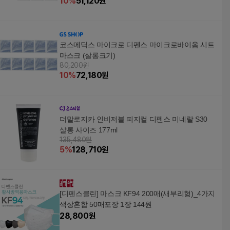
10
%
51,120
원
코스메딕스 마이크로 디펜스 마이크로바이옴 시트
마스크 (살롱크기)
80,200원
10
%
72,180
원
더말로지카 인비저블 피지컬 디펜스 미네랄 S30
살롱 사이즈 177ml
135,480원
5
%
128,710
원
[디펜스클린] 마스크 KF94 200매(새부리형)_4가지
색상혼합 50매포장 1장 144원
28,800
원