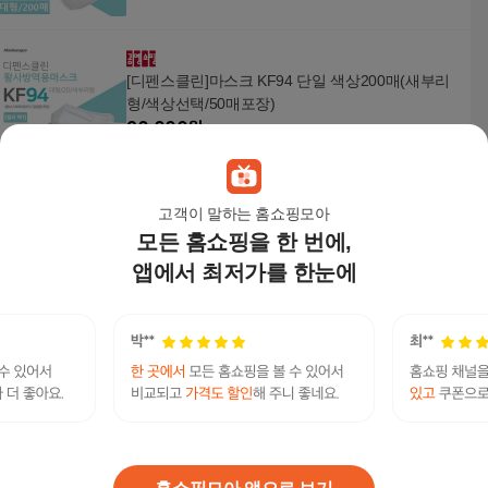
[디펜스클린]마스크 KF94 단일 색상200매(새부리
형/색상선택/50매포장)
28,800
원
고객이 말하는 홈쇼핑모아
Natural Beauty 60일 브라이트닝 및 리페어 세트 하
모든 홈쇼핑을 한 번에,
이드라 솔루션 쿠션 마스크 (화이트닝 레이디언스)
39,300원
앱에서 최저가를 한눈에
+어드바이스 레이디언스 멀티-디펜스 톤업 크림 S
10
%
35,370
원
PF50+377 야광 브라
디펜스매일편한마스크
연관검색어
데일리마스크
데일리디펜스
데일리디펜스마스크
데일리디펜스매일편한마스크
데일리디펜스매일편한마스크