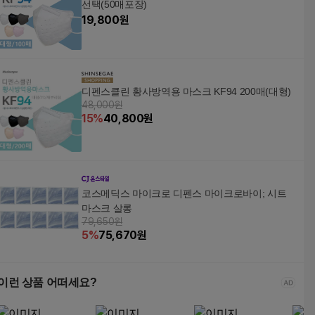
선택(50매포장)
19,800
원
디펜스클린 황사방역용 마스크 KF94 200매(대형)
48,000원
15
%
40,800
원
코스메딕스 마이크로 디펜스 마이크로바이; 시트
마스크 살롱
79,650원
5
%
75,670
원
이런 상품 어떠세요?