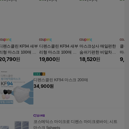
디펜스클린 KF94 새부
디펜스클린 KF94 새부
마스크상사 매일편한
클린
리형 마스크 100매 대
리형 마스크 100매 대
숨쉬기편한 비말차단
마스
형 컬러, 50매입, 2개,
형 컬러, 50매입, 2개,
용 마스크 100매, 5매
스크
20,790
원
19,800
원
18,520
원
9,7
흰색
검정색
입, 20개, 흰색
용마
스크 
이트,
디펜스클린 KF94 마스크 200매
34,900
원
코스메딕스 마이크로 디펜스 마이크로바이; 시트
마스크 5sheets