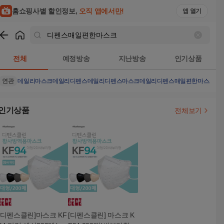
홈쇼핑사별 할인정보,
오직 앱에서만!
앱 열기
쇼핑
디펜스매일편한마스크
검색결과
전체
예정방송
지난방송
인기상품
연관
데일리마스크
데일리디펜스
데일리디펜스마스크
데일리디펜스매일편한마스크
데
인기상품
전체보기
[디펜스클린]마스크 KF
[디펜스클린] 마스크 K