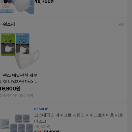
48,750
원
파워쇼핑
디펜스 매일편한 새부
리형 비말차단 마스크
KF-AD 중형 대형 100
19,900
원
매
엠에이치제이헬스케어
코스메딕스 마이크로 디펜스 마이크로바이옴 시트
마스크
56,800원