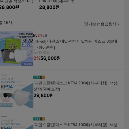
94 단일 색상200매(새
F94 200매(새부리형)_
부리형/색상선택/50매
28,800
원
4가지 색상혼합 50매포
28,800
원
포장)
장★1장 144원
총
16
개
인기순
홈쇼핑사
[KF-ad] 디펜스 매일편한 비말차단 마스크 300매
[대형or중형]
57,000원
2
%
56,000
원
[디펜스클린]마스크 KF94 200매(새부리형)_색상
선택(50매포장)
29,800
원
[디펜스클린]마스크 KF94 100매(새부리형)_색상