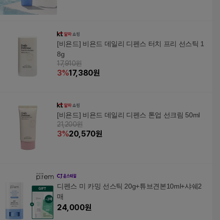
[비욘드] 비욘드 데일리 디펜스 터치 프리 선스틱 1
8g
17,910원
3
%
17,380
원
[비욘드] 비욘드 데일리 디펜스 톤업 선크림 50ml
21,200원
3
%
20,570
원
디펜스 미 카밍 선스틱 20g+튜브견본10ml+샤쉐2
매
24,000
원