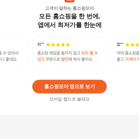
고객이 말하는 홈쇼핑모아
모든 홈쇼핑을 한 번에,
[현대백화점] [에스티로더]NEW퍼펙셔니스트 프로
다이나믹 디펜스 UV 밀크 SPF50+ / PA++++ +할인
앱에서 최저가를 한눈에
93,000원
쿠폰
20
%
74,310
원
디펜스클린 KF94 100매
19,800
원
홈쇼핑모아 앱으로 보기
모바일 웹으로 볼래요
디펜스클린 KF94 200매
29,800
원