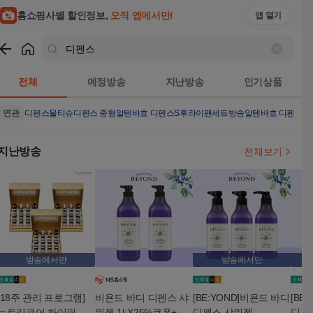
홈쇼핑사별 할인정보,
오직 앱에서만!
앱 열기
쇼핑
디펜스
검색결과
전체
예정방송
지난방송
인기상품
연관
디펜스물티슈
디펜스 중형
알텐바흐 디펜스S후라이팬세트방송
알텐바흐 디펜스S 
지난방송
전체보기
방송에서만
방송에서만
[18주 관리 프로그램]
비욘드 바디 디펜스 샤
[BE:YOND]비욘드 바디
[BE
뉴트리코어 하이퍼셀 N
워젤 1LX25%쿠폰+구
디펜스 샤워젤
디펜