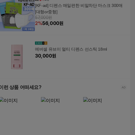
[KF-ad] 디펜스 매일편한 비말차단 마스크 300매
[대형or중형]
57,000원
2
%
56,000
원
에버셀 유브이 멀티 디펜스 선스틱 18ml
30,000
원
이런 상품 어떠세요?