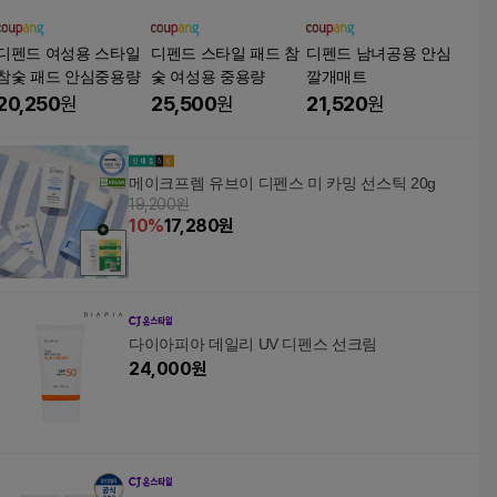
디펜드 여성용 스타일
디펜드 스타일 패드 참
디펜드 남녀공용 안심
참숯 패드 안심중용량
숯 여성용 중용량
깔개매트
20,250
원
25,500
원
21,520
원
메이크프렘 유브이 디펜스 미 카밍 선스틱 20g
19,200원
10
%
17,280
원
다이아피아 데일리 UV 디펜스 선크림
24,000
원