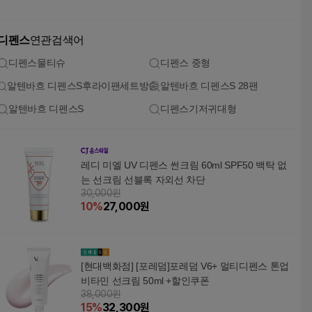
디펜스
연관검색어
디펜스물티슈
디펜스 중형
알텐바흐 디펜스S후라이팬세트방송
알텐바흐 디펜스S 28팬
알텐바흐 디펜스S
디펜스기저귀대형
레디 미엘 UV 디펜스 썬크림 60ml SPF50 백탁 없
는 선크림 선블록 자외선 차단
30,000원
10
%
27,000
원
[현대백화점] [포레덤]포레덤 V6+ 멀티디펜스 톤업
비타민 선크림 50ml +할인쿠폰
38,000원
15
%
32,300
원