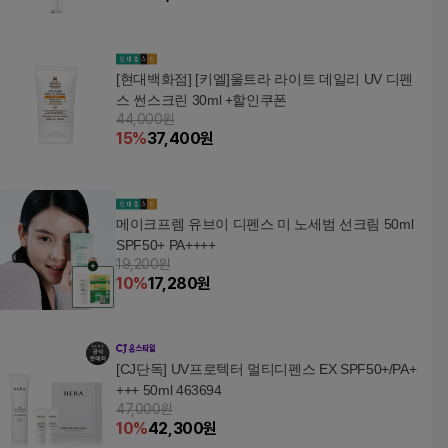
[현대백화점] [키엘]울트라 라이트 데일리 UV 디펜
스 썬스크린 30ml +할인쿠폰
44,000원
15
%
37,400
원
메이크프렘 유브이 디펜스 미 노세범 선크림 50ml
SPF50+ PA++++
19,200원
10
%
17,280
원
[CJ단독] UV프로텍터 멀티디펜스 EX SPF50+/PA+
+++ 50ml 463694
47,000원
10
%
42,300
원