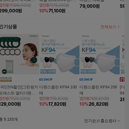
앱전용가
299,000원
앱전용가
79,000원
MN 잔주름케어 앰플
매 후 3천원 적립
79,000
원
듀오
59,
299,000
원
10
%
71,100
원
노화 디펜스 패키지(3
박스)
인기상품
전체보기
[국민5%할인]그린핑거
디펜스클린 KF94 100
디펜스클린 KF94 200
[디펜
포레스트 멀티디펜스
매
매
94 
앱전용가
129,000원
앱전용가
19,800원
앱전용가
29,800원
선쿠션 13g 본품 x 4개
부리
28,
129,000
원
10
%
17,820
원
10
%
26,820
원
+ 리필 x 4개 + 클린징
포장)
티슈
총
9,133
개
인기순
홈쇼핑사