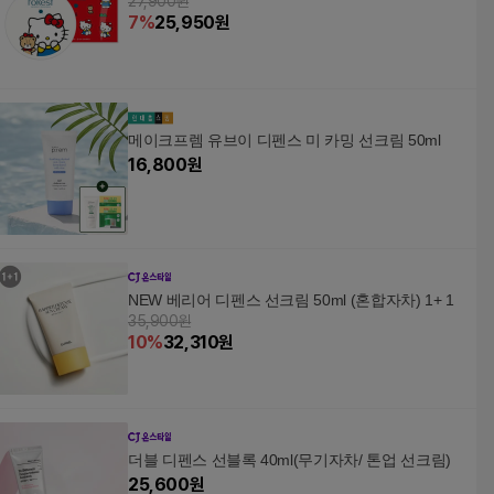
27,900원
7
%
25,950
원
메이크프렘 유브이 디펜스 미 카밍 선크림 50ml
16,800
원
NEW 베리어 디펜스 선크림 50ml (혼합자차) 1+ 1
35,900원
10
%
32,310
원
더블 디펜스 선블록 40ml(무기자차/ 톤업 선크림)
25,600
원