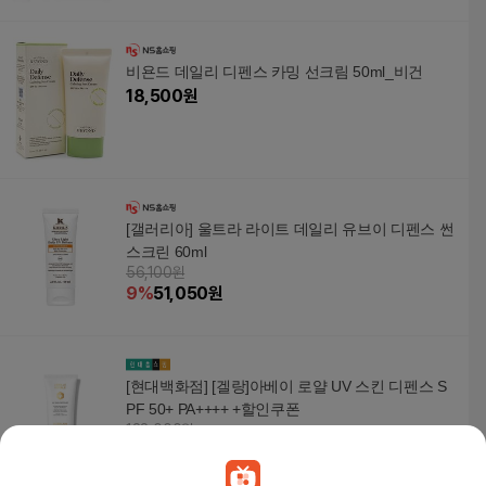
비욘드 데일리 디펜스 카밍 선크림 50ml_비건
18,500
원
[갤러리아] 울트라 라이트 데일리 유브이 디펜스 썬
스크린 60ml
56,100원
9
%
51,050
원
[현대백화점] [겔랑]아베이 로얄 UV 스킨 디펜스 S
PF 50+ PA++++ +할인쿠폰
128,000원
21
%
101,190
원