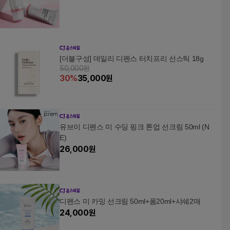
[더블구성] 데일리 디펜스 터치프리 선스틱 18g
50,000원
30
%
35,000
원
유브이 디펜스 미 수딩 핑크 톤업 선크림 50ml (N
E)
26,000
원
디펜스 미 카밍 선크림 50ml+폼20ml+샤쉐2매
24,000
원