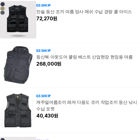
끼#
기능
잔솔 등산 조끼 여름 망사 메쉬 수납 경량 쿨 아이스
72,270
원
등산복 아웃도어 쿨링 베스트 산업현장 현장용 여름
268,000
원
캐주얼여름조끼 레져 다용도 조끼 작업조끼 등산 낚시
수납 포켓
40,430
원