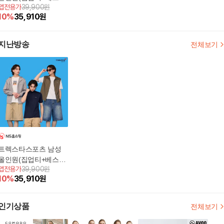
앱전용가
39,900원
+점퍼)
10
%
35,910
원
지난방송
전체보기
트렉스타스포츠 남성
올인원(집업티+베스트
앱전용가
39,900원
+점퍼)
10
%
35,910
원
인기상품
전체보기