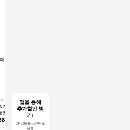
앱을 통해
NCKN 25SS 남성
남성 집업 조끼베스트
웨스트우드 WESTWO
마운티아 
추가할인 받
로윙 경량 우븐 방
루즈핏 여름 메쉬통기
OD 맨 베이직 타공 베
이스탄베스
기!
스트 조끼 7L3140
성 캠핑 아웃도어 베스
스트 이월 초특가 (남자
SMU001)
660
원
22,900
원
18,980
원
29,90
QR코드를 스캔해보
#방풍베스트#경량조
트
여름 조끼) P2/607
세요