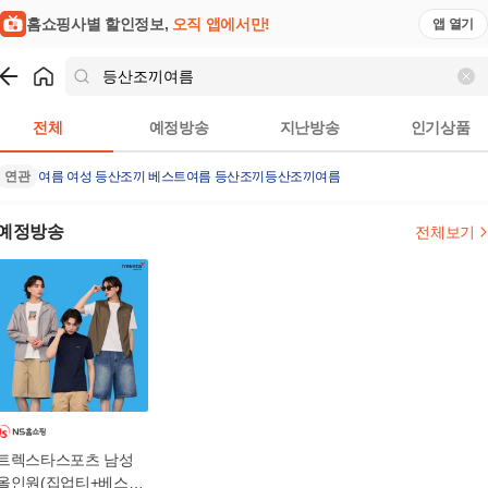
홈쇼핑사별 할인정보,
오직 앱에서만!
앱 열기
쇼핑
등산조끼여름
검색결과
전체
예정방송
지난방송
인기상품
연관
여름 여성 등산조끼 베스트
여름 등산조끼
등산조끼여름
예정방송
전체보기
트렉스타스포츠 남성
올인원(집업티+베스트