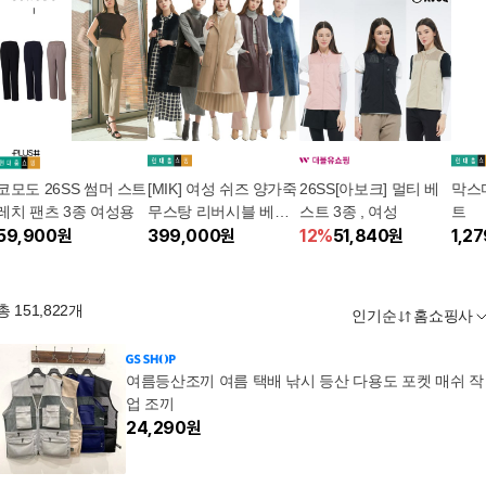
코모도 26SS 썸머 스트
[MIK] 여성 쉬즈 양가죽
26SS[아보크] 멀티 베
막스
레치 팬츠 3종 여성용
무스탕 리버시블 베스
스트 3종 , 여성
트
59,900
원
트 1종 (가죽 베스트 /
399,000
원
12
%
51,840
원
1,2
무스탕 베스트 / 천연모
피 베스트)
총
151,822
개
인기순
홈쇼핑사
여름등산조끼 여름 택배 낚시 등산 다용도 포켓 매쉬 작
업 조끼
24,290
원