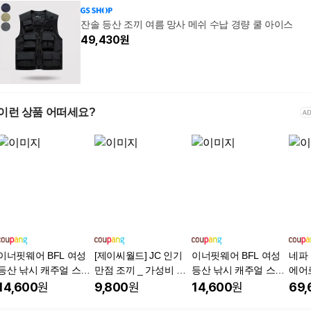
잔솔 등산 조끼 여름 망사 메쉬 수납 경량 쿨 아이스
49,430
원
이런 상품 어떠세요?
이너핏웨어 BFL 여성
[제이씨월드] JC 인기
이너핏웨어 BFL 여성
네파 
등산 낚시 캐주얼 스포
만점 조끼 _ 가성비 좋
등산 낚시 캐주얼 스포
에어
츠 소프트 메쉬조끼 S2
은 기본 데일리 베스트
츠 소프트 메쉬조끼 S2
풍 베
14,600
원
9,800
원
14,600
원
69,
3VT-541
등산조끼 작업복조끼
3VT-541
3 