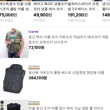
매드독캠프 반팔 선풍
에어고 BLDC 냉풍조끼
울트라스파이어 모멘
냉각
기조끼 쿨링 여름 냉조
모터 냉풍 에어 조끼 3
텀 3.0 레이스 조끼 등
펠티
끼 등산 아이스 팩 보조
단 조절 남여공용 아이
산 러닝 마라톤 아웃도
웨어
75,000
원
49,900
원
191,200
원
149
배터리 포함
큐샵
어
장 
매드독캠프
아이큐샵
바른라이프랩
ABi K
리비
등산 메쉬 여름 조끼 아웃도어 작업조끼 메쉬조끼 작업
용조끼 포켓조끼 낚시조끼
73,100
원
등산복 아웃도어 쿨링 베스트 산업현장 현장용 여름
384,100
원
잔솔 등산 조끼 여름 망사 메쉬 수납 경량 쿨 아이스