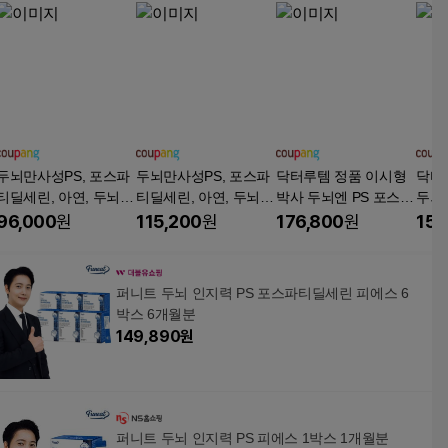
두뇌만사성PS, 포스파
두뇌만사성PS, 포스파
닥터루템 정품 이시형
닥터
티딜세린, 아연, 두뇌
티딜세린, 아연, 두뇌
박사 두뇌엔 PS 포스파
두뇌
영양제, 인지력 개선,
영양제, 인지력 개선,
티딜세린, 15회분, 30g,
세린 
96,000
원
115,200
원
176,800
원
151
뇌 건강, 4세트, 60정
뇌 건강, 6세트, 60정
12개
분, 3
퍼니트 두뇌 인지력 PS 포스파티딜세린 피에스 6
박스 6개월분
149,890
원
퍼니트 두뇌 인지력 PS 피에스 1박스 1개월분