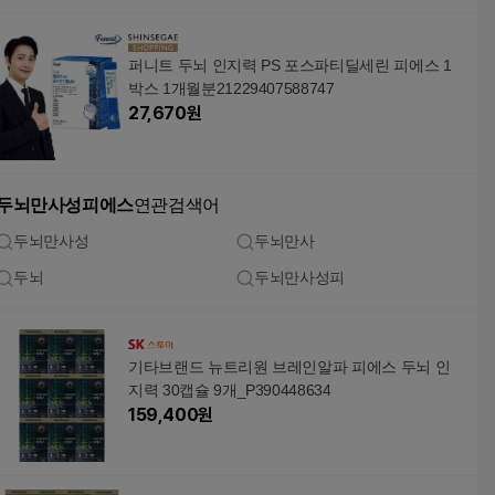
퍼니트 두뇌 인지력 PS 포스파티딜세린 피에스 1
박스 1개월분21229407588747
27,670
원
두뇌만사성피에스
연관검색어
두뇌만사성
두뇌만사
두뇌
두뇌만사성피
기타브랜드 뉴트리원 브레인알파 피에스 두뇌 인
지력 30캡슐 9개_P390448634
159,400
원