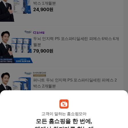
박스 1개월분
24,900
원
두뇌 인지력 PS 포스파티딜세린 피에스 6박스 6개
월분
79,900
원
퍼니트 두뇌 인지력 PS 포스파티딜세린 피에스 2
박스 2개월분
48,900
원
고객이 말하는 홈쇼핑모아
모든 홈쇼핑을 한 번에,
퍼니트 두뇌 인지력 PS 포스파티딜세린 피에스 3
박스 3개월분21229409588747