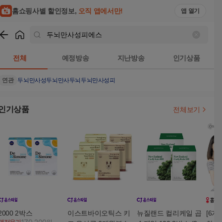
홈쇼핑사별 할인정보,
오직 앱에서만!
앱 열기
쇼핑
두뇌만사성피에스
검색결과
전체
예정방송
지난방송
인기상품
연관
두뇌만사성
두뇌만사
두뇌
두뇌만사성피
인기상품
전체보기
2000 2박스
이스트바이오틱스 키
뉴질랜드 컬리케일 곱
[6개