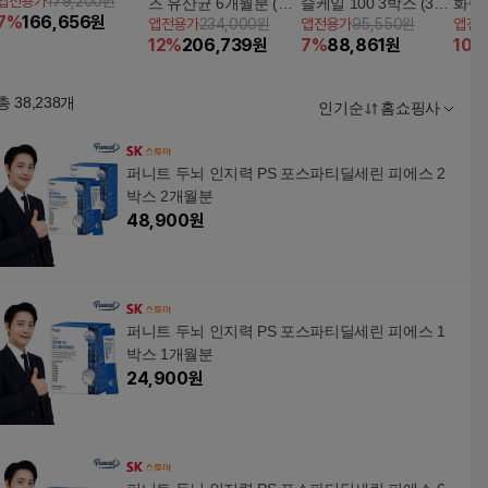
앱전용가
179,200원
즈 유산균 6개월분 (바
슬케일 100 3박스 (3개
화이
7
%
166,656
원
앱전용가
234,000원
앱전용가
95,550원
앱전
나나/초코)
월분)
(2g
12
%
206,739
원
7
%
88,861
원
10
%
총
38,238
개
인기순
홈쇼핑사
퍼니트 두뇌 인지력 PS 포스파티딜세린 피에스 2
박스 2개월분
48,900
원
퍼니트 두뇌 인지력 PS 포스파티딜세린 피에스 1
박스 1개월분
24,900
원