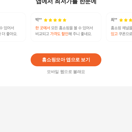
앱에서 최저가를 한눈에
77,670
원
퍼니트 두뇌 인지력 PS 포스파티딜세린 피에스 3
박스 3개월분
69,900
원
홈쇼핑모아 앱으로 보기
모바일 웹으로 볼래요
퍼니트 두뇌 인지력 PS 포스파티딜세린 피에스 6
박스 6개월분21229410588747
149,890
원
패션플러스 [더블유쇼핑] 퍼니트 두뇌 인지력 PS
포스파티딜세린 피에스 1박스 1개월분212294075