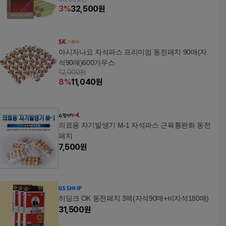
3
%
32,500
원
아시자나요 자석파스 프리미엄 동전패치 90매(자
석90매)600가우스
12,000원
8
%
11,040
원
의료용 자기발생기 M-1 자석파스 근육통완화 동전
패치
7,500
원
히딩크 OK 동전패치 3팩(자석90매+비자석180매)
31,500
원