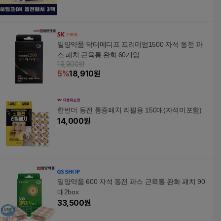
일양약품 닥터메디프 프리미엄1500 자석 동전 파
스 패치 근육통 완화 60개입
19,900원
5
%
18,910
원
한번더 동전 통증패치 리필용 150매(자석미포함)
14,000
원
일양약품 600 자석 동전 파스 근육통 완화 패치 90
매2box
33,500
원