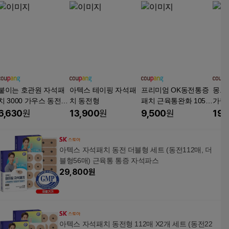
붙이는 호관원 자석패
아텍스 테이핑 자석패
프리미엄 OK동전통증
몽크
치 3000 가우스 동전파
치 동전형
패치 근육통완화 105
가락 
스 의료용 자기발생기
매, 1개
증 완
6,630
원
13,900
원
9,500
원
19,
트, 
아텍스 자석패치 동전 더블형 세트 (동전112매, 더
블형56매) 근육통 통증 자석파스
29,800
원
아텍스 자석패치 동전형 112매 X2개 세트 (동전22