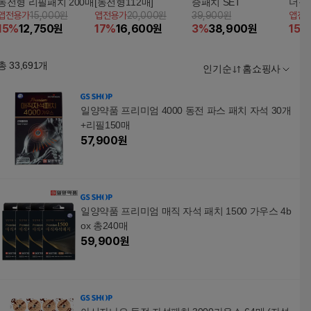
동전형 리필패치 200매
[동전형112매]
증패치 SET
더블
앱전용가
15,000원
앱전용가
20,000원
39,900원
앱전
15
%
12,750
원
17
%
16,600
원
3
%
38,900
원
15
%
총
33,691
개
인기순
홈쇼핑사
일양약품 프리미엄 4000 동전 파스 패치 자석 30개
+리필150매
57,900
원
일양약품 프리미엄 매직 자석 패치 1500 가우스 4b
ox 총240매
59,900
원