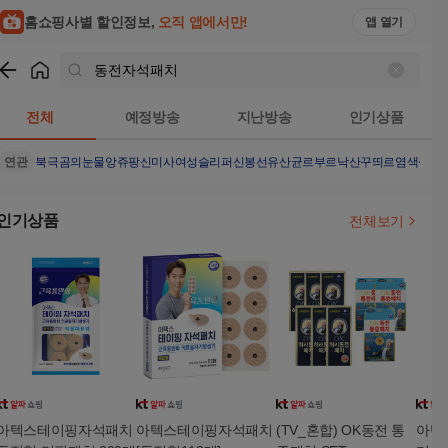
홈쇼핑사별 할인정보,
오직 앱에서만!
앱 열기
쇼핑
동전자석패치
검색결과
전체
예정방송
지난방송
인기상품
연관
북극곰의눈물
앙쥬팡
신미사여성슬리퍼
신봉선유산균
르부르낙산
꾸띄르염색샴푸
인기상품
전체보기
아텍스테이핑자석패치
아텍스테이핑자석패치
(TV_혼합) OK동전 통
아텍