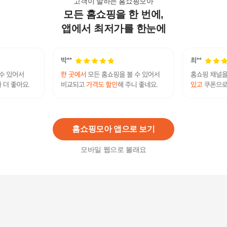
고객이 말하는 홈쇼핑모아
모든 홈쇼핑을 한 번에,
OK동전패치, 오행자금 자석파스 리필용 리필지10
0매X4개 총400매
앱에서 최저가를 한눈에
9,900
원
아텍스테이핑자석패치 동전형 리필패치 200매
15,000
원
홈쇼핑모아 앱으로 보기
모바일 웹으로 볼래요
한번더 동전 통증패치 리필용 150매(자석미포함)
14,000
원