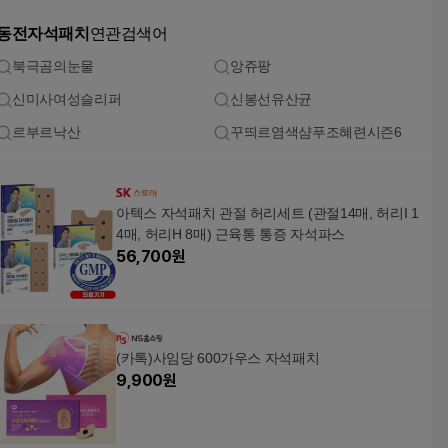
동전자석패치
연관검색어
북극곰의눈물
앙쥬팡
신미사여성슬리퍼
신봉선유산균
르부르낙산
꾸띄르염색샴푸조혜련시즌6
아텍스 자석패치 관절 허리세트 (관절14매, 허리I 1
4매, 허리H 8매) 근육통 통증 자석파스
56,700
원
(카톡)사임당 600가우스 자석패치
9,900
원