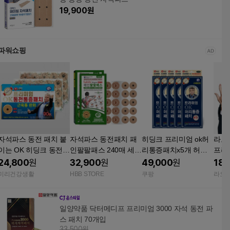
19,900
원
파워쇼핑
자석파스 동전 패치 붙
자석파스 동전패치 패
히딩크 프리미엄 ok허
라오
이는 OK 히딩크 동전패
인팔팔패스 240매 세트
리통증패치x5개 허리
프리미
치 2종 의료용 자기발
자석파스 40매 동전패
통증완화/자석패치/동
매 자
24,800
원
32,900
원
49,000
원
18,
생기
치 200매
전패치/자석파스 8개입
전 크
미리건강생활
HBB STORE
쿠팡
라오메
5개
락 손
허리 
치 
일양약품 닥터메디프 프리미엄 3000 자석 동전 파
스 패치 70개입
33,500원