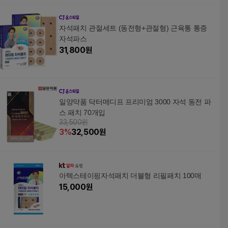
자석패치 관절세트 (동전형+관절형) 근육통 통증
자석파스
31,800
원
일양약품 닥터메디프 프리미엄 3000 자석 동전 파
스 패치 70개입
33,500원
3
%
32,500
원
아텍스테이핑자석패치 더블형 리필패치 100매
15,000
원