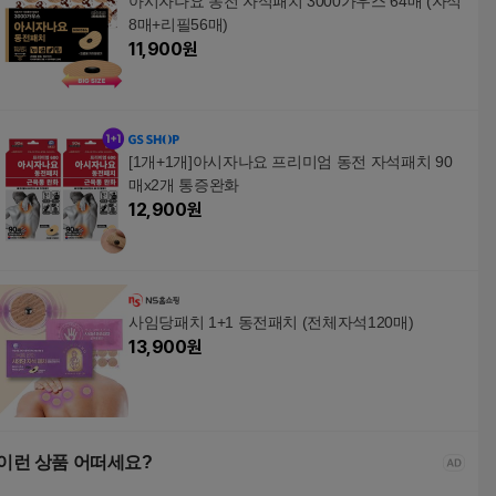
아시자나요 동전 자석패치 3000가우스 64매 (자석
8매+리필56매)
11,900
원
[1개+1개]아시자나요 프리미엄 동전 자석패치 90
매x2개 통증완화
12,900
원
사임당패치 1+1 동전패치 (전체자석120매)
13,900
원
이런 상품 어떠세요?