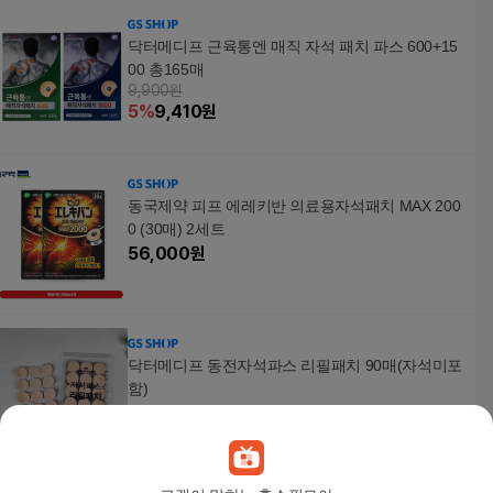
닥터메디프 근육통엔 매직 자석 패치 파스 600+15
00 총165매
9,900원
5
%
9,410
원
동국제약 피프 에레키반 의료용자석패치 MAX 200
0 (30매) 2세트
56,000
원
닥터메디프 동전자석파스 리필패치 90매(자석미포
함)
4,900
원