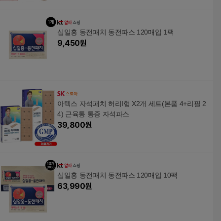
십일홍 동전패치 동전파스 120매입 1팩
9,450
원
아텍스 자석패치 허리I형 X2개 세트(본품 4+리필 2
4) 근육통 통증 자석파스
39,800
원
십일홍 동전패치 동전파스 120매입 10팩
63,990
원