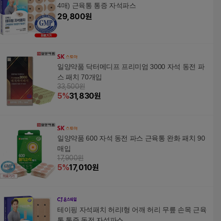
4매) 근육통 통증 자석파스
29,800
원
일양약품 닥터메디프 프리미엄 3000 자석 동전 파
스 패치 70개입
33,500원
5
%
31,830
원
일양약품 600 자석 동전 파스 근육통 완화 패치 90
매입
17,900원
5
%
17,010
원
테이핑 자석패치 허리I형 어깨 허리 무릎 손목 근육
통 통증 동전 자석파스