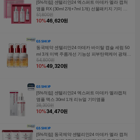
[5%적립] 센텔리안24 엑스퍼트 마데카 멜라 캡처
앰플 RX (30ml 2개+7ml 1개) 선물패키지 기미 케
51,800원
어 주름 탄력 광채 ALL
10
%
46,620
원
동국제약 센텔리안24 마데카 바이탈 캡슐 세럼 50
ml 3개 미백 주름개선 기능성 피부탄력케어 광채
54,800원
보습 진정 TECA 병풀 브라이트닝 리프팅 기미
10
%
49,320
원
[5%적립] 센텔리안24 엑스퍼트 마데카 멜라캡처
앰플 맥스 30ml 1개 리뉴얼 기미앰플
38,300원
10
%
34,470
원
[5%적립] 동국제약 센텔리안24 마데카 멜라 캡처