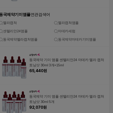
동국제약기미앰플
연관검색어
멜라캡쳐
멜라캡쳐앰플
센텔리안24앰플
마데카세럼
동국제약멜라캡처앰플
동국제약마데카기미앰플
동국제약 기미 앰플 센텔리안24 마데카 멜라 캡처
토닝샷 30ml 3개+15ml
65,440
원
동국제약 기미 앰플 센텔리안24 마데카 멜라 캡처
토닝샷 30ml 5개
92,070
원