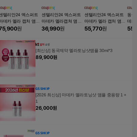
센텔리안24 엑스퍼트
센텔리안24 엑스퍼트
센텔리안24 엑스퍼트
동국
마데카 멜라 캡처 앰플
마데카 멜라캡쳐 앰플
마데카 멜라 캡처 앰플
데카 
맥스, 45ml, 3개
맥스, 15ml, 6개
맥스
RO 3
75,900
원
36,990
원
55,770
원
55,
[최신상] 동국제약 멜라토닝샷앰플 30ml*3
89,900
원
[2026 최신상] 마데카 멜라토닝샷 앰플 중용량 1 +
1
26,000
원