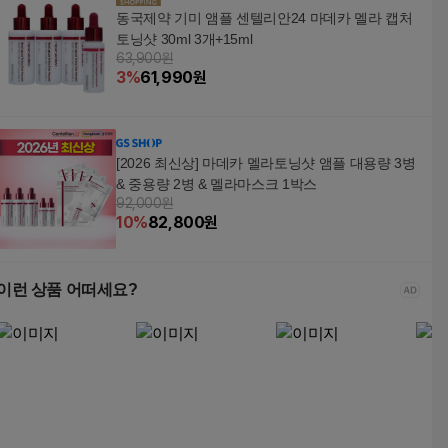
동국제약 기미 앰플 센텔리안24 마데카 멜라 캡처
토닝샷 30ml 3개+15ml
63,900원
3
%
61,990
원
[2026 최신상] 마데카 멜라토닝샷 앰플 대용량 3병
& 중용량 2병 & 멜라마스크 1박스
92,000원
10
%
82,800
원
이런 상품 어떠세요?