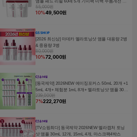
앰플 패드 리필 60매 5개 기미팩 미백 주름개선 기
55,000원
능성 멜라닌 잡티 TECA 병풀 피부 보습 진정케어
10
%
49,500
원
브라이트닝 비건원단
[2026 최신상] 마데카 멜라토닝샷 앰플 대용량 2병
& 중용량 3병
80,000원
10
%
72,000
원
[동국제약] 2026NEW 에이징포커스 50mL 20개 +1
5mL 4개+ 체험분 1mL 8개+ 멜라토닝샷 앰플 30m
239,000원
L 2개
7
%
222,270
원
[TV쇼핑최다] 동국제약 2026NEW 멜라캡처 토닝
샷 앰플 30mL 12개, 15mL 4개, 마스크팩4박스