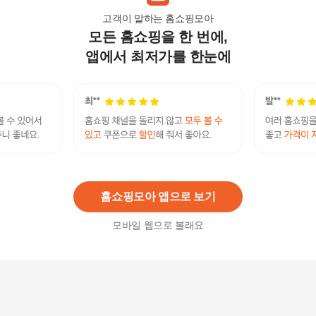
고객이 말하는 홈쇼핑모아
모든 홈쇼핑을 한 번에,
마데카 멜라캡처앰플패드리필 60매 3개 피부기미
케어 미백 주름개선 기능성 멜라닌 비건 피부결
앱에서 최저가를 한눈에
35,500원
5
%
33,730
원
[적립5%] 센텔리안24 엑스퍼트 마데카 멜라 캡처
앰플 맥스 45ml 1개 기미
30,800원
10
%
27,720
원
홈쇼핑모아 앱으로 보기
모바일 웹으로 볼래요
센텔리안24 마데카 멜라 캡처 앰플 패드 60매 2개
기미케어 기미팩 미백 기능성패드 비건 인증
29,900
원