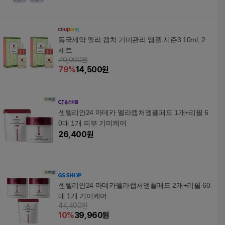
동국제약 멜라 캡처 기미관리 앰플 시즌3 10ml, 2
세트
70,000원
79
%
14,500
원
센텔리안24 마데카 멜라캡처앰플패드 1개+리필 6
0매 1개 피부 기미케어
26,400
원
센텔리안24 마데카멜라캡처앰플패드 2개+리필 60
매 1개 기미케어
44,400원
10
%
39,960
원