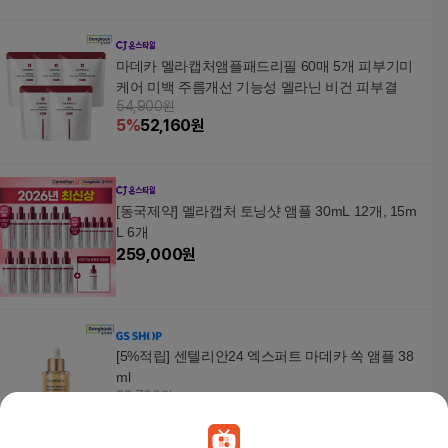
마데카 멜라캡처앰플패드리필 60매 5개 피부기미
케어 미백 주름개선 기능성 멜라닌 비건 피부결
54,900원
5
%
52,160
원
[동국제약] 멜라캡처 토닝샷 앰플 30mL 12개, 15m
L 6개
259,000
원
[5%적립] 센텔리안24 엑스퍼트 마데카 쏙 앰플 38
ml
32,700원
5
%
31,070
원