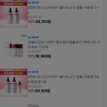
[2026 최신상] 마데카 멜라토닝샷 앰플 대용량 1 +
1
49,000원
10
%
44,100
원
센텔리안24 마데카 멜라캡처앰플패드 60매 1개 기
미케어 기미팩
21,000원
10
%
18,900
원
[2026 최신상] 마데카 멜라토닝샷 앰플 대용량 2병
& 중용량 1병
59,000원
10
%
53,100
원