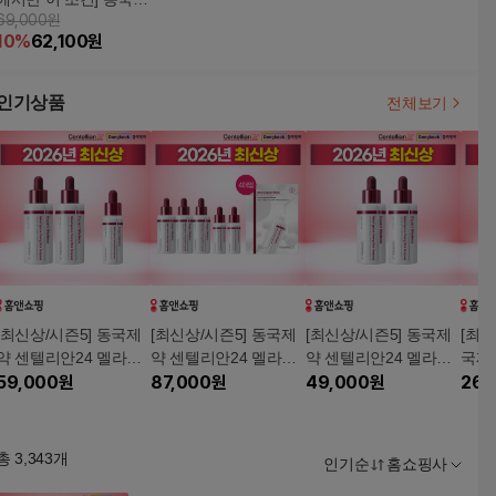
69,000원
약 마데카 기미앰플쿠
10
%
62,100
원
션 (본품 13g*2개+리필
3개)
인기상품
전체보기
[최신상/시즌5] 동국제
[최신상/시즌5] 동국제
[최신상/시즌5] 동국제
[최신
약 센텔리안24 멜라캡
약 센텔리안24 멜라캡
약 센텔리안24 멜라캡
국제
처 토닝샷 앰플 30ml 2
59,000
원
처 토닝샷 앰플 30ml 2
87,000
원
처 토닝샷 앰플 대용량
49,000
원
라캡처
26,
병 + 15ml 1병
병 + 15ml 3병 + 멜라마
30ml 2병
ml 1
스크팩 1박스(4매)
총
3,343
개
인기순
홈쇼핑사