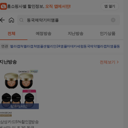
홈쇼핑사별 할인정보,
오직 앱에서만!
앱 열기
쇼핑
동국제약기미앰플
검색결과
전체
예정방송
지난방송
인기상품
연관
멜라캡쳐
멜라캡쳐앰플
센텔리안24앰플
마데카세럼
동국제약멜라캡처앰플
동국제
지난방송
전체보기
방송에서만
[삼성카드5%할인][방송
에서만 이 조건] 동국제