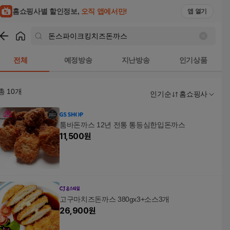
홈쇼핑사별 할인정보,
오직 앱에서만!
앱 열기
쇼핑
돈스파이크킹치즈돈까스
검색결과
전체
예정방송
지난방송
인기상품
총
10
개
인기순
홈쇼핑사
툼바돈까스 12년 전통 통등심한입돈까스
11,500
원
고구마치즈돈까스 380gx3+소스3개
26,900
원