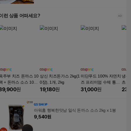
이런 상품 어떠세요?
옥주부 치즈 돈까스 10
상신 치즈돈가스 2kg(1
미단푸드 100% 자연치
냉동
팩 + 돈까스 소스 10팩,
0장), 1개, 2kg
즈 프리미엄 수제 통치
츠 1
10개, 100g
즈돈까스 개당 140g (1
라이기,
39,900
원
19,180
원
31,000
원
23,
0장 내입). 총 중량 1.4k
g 이상. 두툼한 사각 치
즈롤, 1.4kg, 1개
아워홈 행복한맛남 일식 돈까스 소스 2kg x 1봉
9,540
원