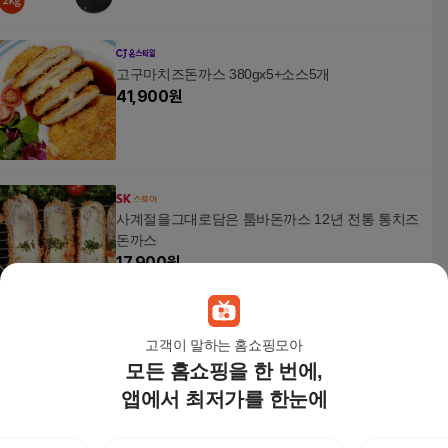
고구마치즈돈까스 380gx5+소스5개
41,900
원
사계절을그대로담은 툼바돈까스 12년 전통 통치즈
돈까스
17,900
원
고객이 말하는 홈쇼핑모아
동원 수제치즈돈까스 480g X3봉 /냉동간식/즉석
모든 홈쇼핑을 한 번에,
27,400
원
앱에서 최저가를 한눈에