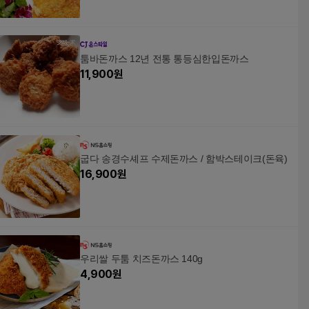
툼바돈까스 12년 전통 통등심한입돈까스
11,900
원
굽다 송경수셰프 수제돈까스 / 함박스테이크(돈육)
16,900
원
우리쌀 두툼 치즈돈까스 140g
4,900
원