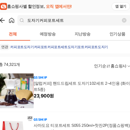
홈쇼핑사별 할인정보,
오직 앱에서만!
앱 열기
쇼핑
도자기커피포트세트
검색결과
전체
예정방송
지난방송
인기상품
연관
커피포트
도자기커피포트
커피포트세트
도자기포트
커피포트도자기
총
74,321
개
인기순
홈쇼핑사
[알럽커피] 핸드드립세트 도자기102세트 2~4인용 (화이
트5종)
23,900
원
사마도요 티포트세트 S055 250ml+찻잔2P(정품쇼핑백)