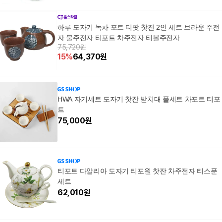
하루 도자기 녹차 포트 티팟 찻잔 2인 세트 브라운 주전
자 물주전자 티포트 차주전자 티볼주전자
75,720원
15
%
64,370
원
HWA 자기세트 도자기 찻잔 받치대 풀세트 차포트 티포
트
75,000
원
티포트 다알리아 도자기 티포원 찻잔 차주전자 티스푼
세트
62,010
원