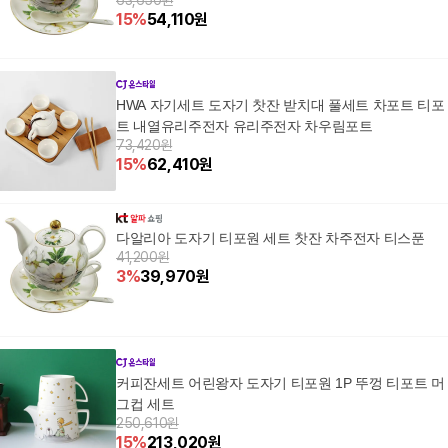
63,650원
15
%
54,110
원
HWA 자기세트 도자기 찻잔 받치대 풀세트 차포트 티포
트 내열유리주전자 유리주전자 차우림포트
73,420원
15
%
62,410
원
다알리아 도자기 티포원 세트 찻잔 차주전자 티스푼
41,200원
3
%
39,970
원
커피잔세트 어린왕자 도자기 티포원 1P 뚜껑 티포트 머
그컵 세트
250,610원
15
%
213,020
원