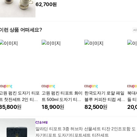
62,700
원
이런 상품 어떠세요?
고원 펌킨 도자기 티포
고원 펌킨 티포트 화이
한국도자기 로얄 패일
북대
트 찻잔세트 2인 티팟
트 500ml 도자기 티팟
블루 커피잔 티컵 세트
들 티포
차주전자, 화이트, 1세
차주전자, 500ml, 화이
4p (2인조), 파스텔핑
단일
35,800
원
18,900
원
82,500
원
20,
트
트, 1개
크, 1세트
알라딘 티포트 3종 허브차 선물세트 티잔 2인조포함 도
자기티포트 도자기티포트세트 티잔세트