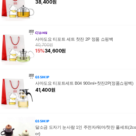
38,400
원
사마도요 티포트 세트 찻잔 2P 정품 쇼핑백
40,700원
15
%
34,600
원
사마도요 티포트세트 B04 900ml+찻잔2P(정품쇼핑백)
41,400
원
달소금 도자기 눈사람 1인 주전자/워머/찻잔 풀세트(2co
or)