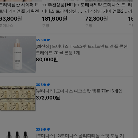
트라넥삼산 하이퍼 P-
++[추천상품][HIT]++ 도
태극제약 도미나스 트
태극
토닝 기미앰플 기획전
미나스 트라넥삼산 하
라넥삼산 기미 앰플2개
라넥삼
이퍼 P-토닝 기미앰플
+ 아이크림 1개 + 앰플
개 + 
63,800
원
181,900
원
72,300
원
152
더블기획(+추가사은품)
체험분 2매 20g
l
도미나스
쿠팡
쿠팡
쿠팡
멜라닌 기미 톤 개선 30
ml
[최신상] 도미나스 다크스팟 트리트먼트 앰플 콘센
트레이트 70ml 본품 1개
80,000
원
[뷰티나라] 도미나스 다크스팟 앰플 70ml 6개입
372,000
원
[도미나스]TG도미나스 폴리다티놀 스팟 토닝 기