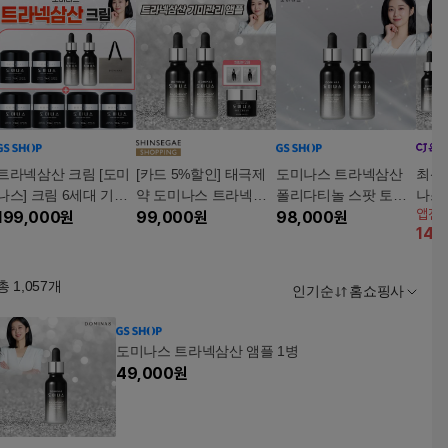
트라넥삼산 크림 [도미
[카드 5%할인] 태극제
도미나스 트라넥삼산
최신
나스] 크림 6세대 기미
약 도미나스 트라넥삼
폴리다티놀 스팟 토닝
나스
앱전
미백크림 크림+앰플 구
199,000
원
산 기미 앰플2개 + 아이
99,000
원
앰플 2병
98,000
원
앰플
14
%
성
크림 1개 + 앰플 체험분
2매
총
1,057
개
인기순
홈쇼핑사
도미나스 트라넥삼산 앰플 1병
49,000
원