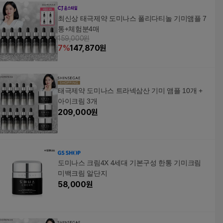
최신상 태극제약 도미나스 폴리다티놀 기미앰플 7
통+체험분4매
159,000원
7
%
147,870
원
태극제약 도미나스 트라넥삼산 기미 앰플 10개 +
아이크림 3개
209,000
원
도미나스 크림4X 4세대 기본구성 한통 기미크림
미백크림 알단지
58,000
원