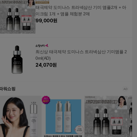
태극제약 도미나스 트라넥삼산 기미 앰플2개 + 아
이크림 1개 + 앰플 체험분 2매
99,000
원
최신상 태극제약 도미나스 트라넥삼산 기미앰플 2
0ml(AD)
24,070
원
파워쇼핑