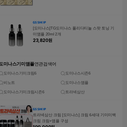
[도미나스]TG도미나스 폴리다티놀 스팟 토닝 기
미앰플 20ml 2개
23,820
원
도미나스기미앰플
연관검색어
도미나스기미크림6
도미나스시즌6
비노트
도미나스앰플
도미나스기미크림시즌6
트라넥삼산
트라넥삼산 크림 [도미나스] 크림 6세대 기미미백
크림 크림+앰플 구성