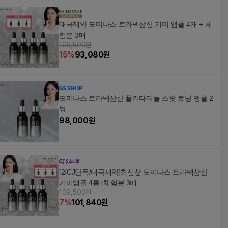
태극제약 도미나스 트라넥삼산 기미 앰플 4개 + 체
험분 3매
109,500원
15
%
93,080
원
도미나스 트라넥삼산 폴리다티놀 스팟 토닝 앰플 2
병
98,000
원
[2/CJ단독/태극제약]최신상 도미나스 트라넥삼산
기미앰플 4통+체험분 3매
109,500원
7
%
101,840
원