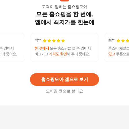
고객이 말하는 홈쇼핑모아
모든 홈쇼핑을 한 번에,
최신상 태극제약 도미나스 트라넥삼산 기미앰플 2
0ml(AD)
앱에서 최저가를 한눈에
25,190원
3
%
24,440
원
[ 3.8배 더 강력하고 2배 더 빠른 기미 완화 앰플][태
극제약] 도미나스 트라넥삼산 앰플 기본구성(트라
넥삼산 4000배 UP / 더 강화된 핵심 성분 / 최대함
99,500
원
량)
홈쇼핑모아 앱으로 보기
모바일 웹으로 볼래요
도미나스 프로븐 다크 스팟 솔루션 50ml 미백 주름
케어 1개 Ss
27,060원
3
%
26,250
원