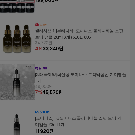
199,000
원
셀러허브 1 [뷰티나라] 도미나스 폴리다티놀 스팟
토닝 앰플 20ml 3개 (51617805)
34,720원
4
%
33,340
원
[3/태극제약]최신상 도미나스 트라넥삼산 기미앰플
1개
49,000원
7
%
45,570
원
[도미나스]TG도미나스 폴리다티놀 스팟 토닝 기
미앰플 20ml 1개
11,920
원