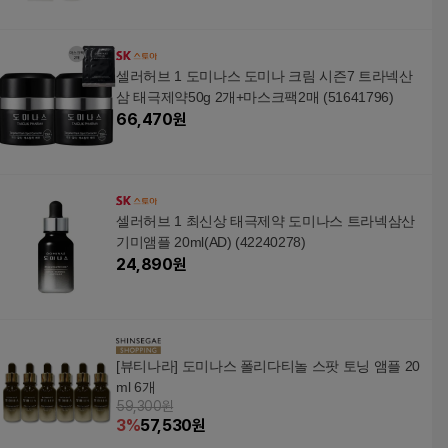
셀러허브 1 도미나스 도미나 크림 시즌7 트라넥산
삼 태극제약50g 2개+마스크팩2매 (51641796)
66,470
원
셀러허브 1 최신상 태극제약 도미나스 트라넥삼산
기미앰플 20ml(AD) (42240278)
24,890
원
[뷰티나라] 도미나스 폴리다티놀 스팟 토닝 앰플 20
ml 6개
59,300원
3
%
57,530
원