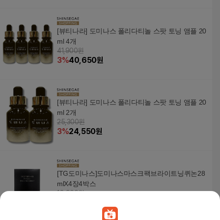
[뷰티나라] 도미나스 폴리다티놀 스팟 토닝 앰플 20
ml 4개
41,900원
3
%
40,650
원
[뷰티나라] 도미나스 폴리다티놀 스팟 토닝 앰플 20
ml 2개
25,300원
3
%
24,550
원
[TG도미나스]도미나스마스크팩브라이트닝퀴논28
mlX4장4박스
18,900원
3
%
18,340
원