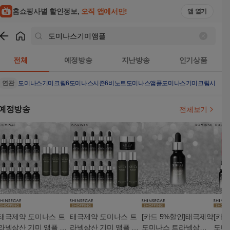
홈쇼핑사별 할인정보,
오직 앱에서만!
앱 열기
쇼핑
도미나스기미앰플
검색결과
전체
예정방송
지난방송
인기상품
연관
도미나스기미크림6
도미나스시즌6
비노트
도미나스앰플
도미나스기미크림시즌6
예정방송
전체보기
태극제약 도미나스 트
태극제약 도미나스 트
[카드 5%할인]태극제약
[카
라넥삼산 기미 앰플 10
라넥삼산 기미 앰플 10
도미나스 트라넥삼산
도미