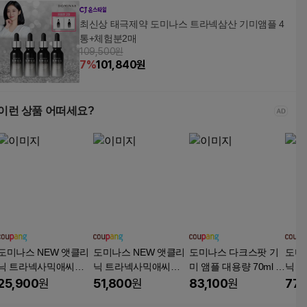
최신상 태극제약 도미나스 트라넥삼산 기미앰플 4
통+체험분2매
109,500원
7
%
101,840
원
이런 상품 어떠세요?
도미나스 NEW 앳클리
도미나스 NEW 앳클리
도미나스 다크스팟 기
도미
닉 트라넥사믹애씨드
닉 트라넥사믹애씨드
미 앰플 대용량 70ml 2
닉 
스팟 샷 앰플
스팟 샷 앰플
개
스팟
25,900
원
51,800
원
83,100
원
77,