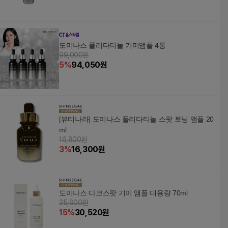
도미나스 폴리다티놀 기미앰플 4통
99,000원
5
%
94,050
원
[뷰티나라] 도미나스 폴리다티놀 스팟 토닝 앰플 20
ml
16,800원
3
%
16,300
원
도미나스 다크스팟 기미 앰플 대용량 70ml
35,900원
15
%
30,520
원