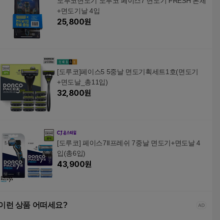
도루코면도기 도루코 페이스7 면도기 FRESH 본체
+면도기날 4입
25,800
원
[도루코]페이스5 5중날 면도기획세트1호(면도기
+면도날_총11입)
32,800
원
[도루코] 페이스7II프레쉬 7중날 면도기+면도날 4
입(총6입)
43,900
원
이런 상품 어떠세요?