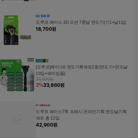
도루코 페이스 3D 모션 7중날 면도기(기1+날1입)
18,700
원
[도루코]페이스6 면도기획세트2호(면도기+면도날
13입+쉐이빙폼)
34,900원
3
%
33,860
원
도루코 페이스7투 프레시 온라인기획 면도날기획
세트 총 12입
42,900
원