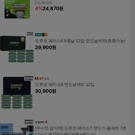
25,900원
4
%
24,870
원
도루코 페이스6 6중날 12입 면도날세트(호환가능)
29,900
원
도루코 페이스6 면도날세트 12입
30,900
원
[우수한 절삭력] 도루코 페이스7 면도기 풀세트 7호
(기+날 총15입+쉐이빙폼+케이스)