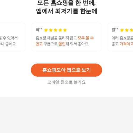
모든 홈쇼핑을 한 번에,
나바바 / NB921 여성 레트로 데일리 체크 긴팔 셔
츠
앱에서 최저가를 한눈에
25,700
원
페이스6스타일 면도기+면도날(총6입)+윈3쉐이빙
폼
39,900
원
홈쇼핑모아 앱으로 보기
모바일 웹으로 볼래요
도루코 페이스4 휴대용면도기 12P/4중날
18,900
원
[도루코]페이스6 6중날 휴대용 일회용 면도기 20개