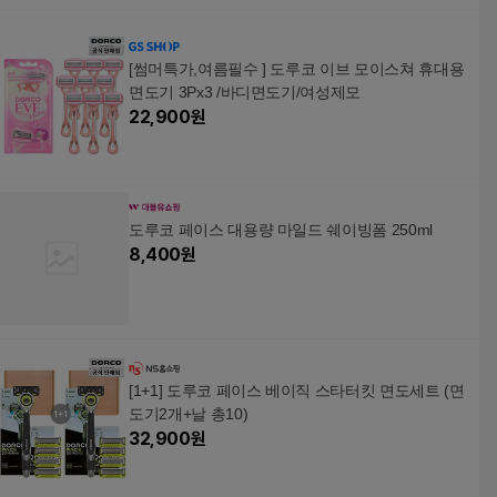
[썸머특가,여름필수 ] 도루코 이브 모이스쳐 휴대용
면도기 3Px3 /바디면도기/여성제모
22,900
원
도루코 페이스 대용량 마일드 쉐이빙폼 250ml
8,400
원
[1+1] 도루코 페이스 베이직 스타터킷 면도세트 (면
도기2개+날 총10)
32,900
원