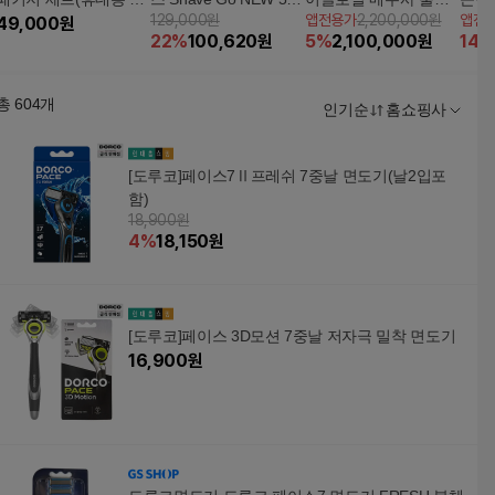
129,000원
앱전용가
2,200,000원
앱전
도기 PQ206+코털정리
49,000
원
0 시리즈 면도기 S546
이스 디바이스+글로우
력 기
22
%
100,620
원
5
%
2,100,000
원
14
%
기 NT1620)
6/17 풀세트 (휴대용면
업겔 1통
도기+코털제거기)
총
604
개
인기순
홈쇼핑사
[도루코]페이스7Ⅱ프레쉬 7중날 면도기(날2입포
함)
18,900원
4
%
18,150
원
[도루코]페이스 3D모션 7중날 저자극 밀착 면도기
16,900
원