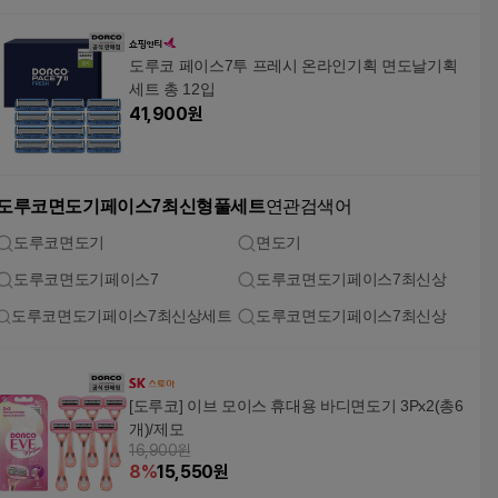
도루코 페이스7투 프레시 온라인기획 면도날기획
세트 총 12입
41,900
원
도루코면도기페이스7최신형풀세트
연관검색어
도루코면도기
면도기
도루코면도기페이스7
도루코면도기페이스7최신상
도루코면도기페이스7최신상세트
도루코면도기페이스7최신상
[도루코] 이브 모이스 휴대용 바디면도기 3Px2(총6
개)/제모
16,900원
8
%
15,550
원