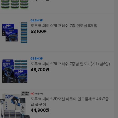
도루코 페이스7II 프레쉬 7중 면도날 8개입
53,100
원
도루코 페이스7II 프레쉬 7중날 면도기(기1+날6입)
48,700
원
도루코 페이스3D모션 아쿠아 면도풀세트 4호/7중
날 풀구성
44,900
원