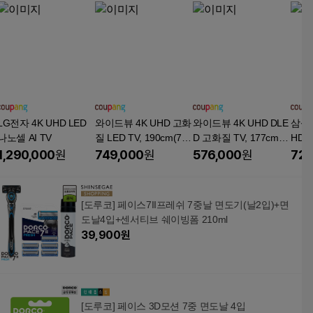
LG전자 4K UHD LED
와이드뷰 4K UHD 고화
와이드뷰 4K UHD DLE
삼성전자
나노셀 AI TV
질 LED TV, 190cm(75
D 고화질 TV, 177cm(7
HD T
인치), EKW75UT1, 스
0인치), EKW70UT1, 스
TV,
1,290,000
원
749,000
원
576,000
원
720
탠드형, 방문설치
탠드형, 방문설치
형, 
[도루코] 페이스7II프레쉬 7중날 면도기(날2입)+면
도날4입+센서티브 쉐이빙폼 210ml
39,900
원
[도루코] 페이스 3D모션 7중 면도날 4입