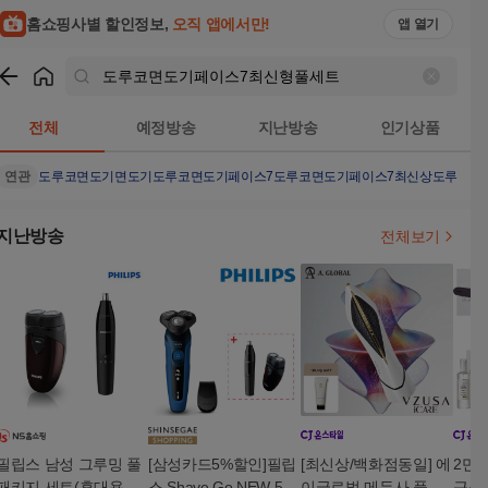
홈쇼핑사별 할인정보,
오직 앱에서만!
앱 열기
쇼핑
도루코면도기페이스7최신형풀세트
검색결과
전체
예정방송
지난방송
인기상품
연관
도루코면도기
면도기
도루코면도기페이스7
도루코면도기페이스7최신상
도루코면
지난방송
전체보기
필립스 남성 그루밍 풀
[삼성카드5%할인]필립
[최신상/백화점동일] 에
2만
패키지 세트(휴대용 면
스 Shave Go NEW 500
이글로벌 메두사 풀페
근육