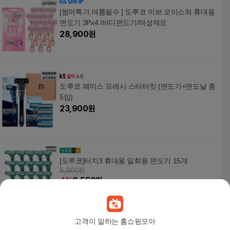
[썸머특가,여름필수 ] 도루코 이브 모이스쳐 휴대용
면도기 3Px4 /바디면도기/여성제모
28,900
원
도루코 페이스 프레시 스타터킷 (면도기+면도날 총
5입)
23,900
원
[도루코]터치3 휴대용 일회용 면도기 15개
8,900원
4
%
8,550
원
고객이 말하는 홈쇼핑모아