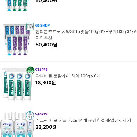
50,400
원
덴티본조르노 치약SET (잇몸100g 6개+구취100g 3개)/
치약추천
50,400
원
닥터버들 토탈케어 치약 100g x 6개
18,300
원
가그린 제로 가글 750ml 4개 구강청결제/입냄새제거
22,200
원