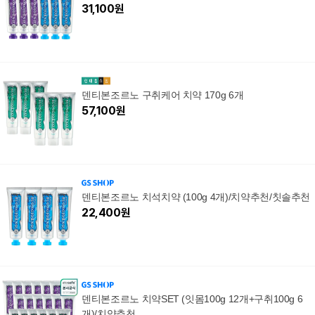
31,100
원
덴티본조르노 구취케어 치약 170g 6개
57,100
원
덴티본조르노 치석치약 (100g 4개)/치약추천/칫솔추천
22,400
원
덴티본조르노 치약SET (잇몸100g 12개+구취100g 6
개)/치약추천