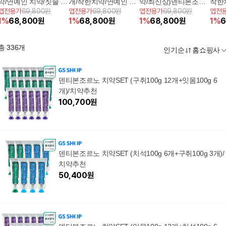
약/연예인 치약/칫솔 8
개/착한치약/연예인 치
약/최신상)덴티본조르
착한
앱전용가
69,800원
앱전용가
69,800원
앱전용가
69,800원
앱전
개)덴티본조르노 프리
약)덴티본조르노 프리
노 프리미엄 기능성 NE
노 프
1
%
68,800
원
1
%
68,800
원
1
%
68,800
원
1
%
6
미엄 기능성 치약 풀세
미엄 기능성 치약 풀세
W 초대용량 푸쉬치약
W 
트
트
세트
세트
총
336
개
인기순
홈쇼핑사
덴티본조르노 치약SET (구취100g 12개+잇몸100g 6
개)/치약추천
100,700
원
덴티본조르노 치약SET (치석100g 6개+구취100g 3개)/
치약추천
50,400
원