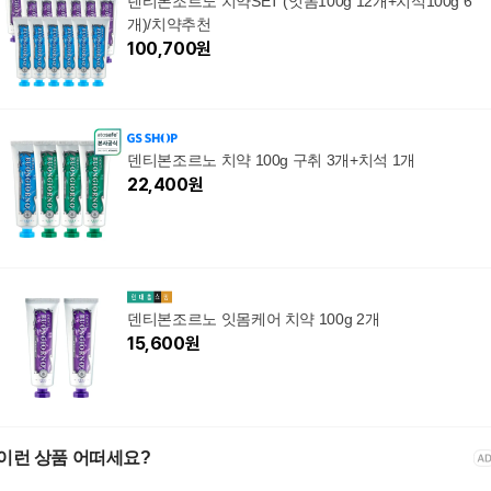
덴티본조르노 치약SET (잇몸100g 12개+치석100g 6
개)/치약추천
100,700
원
덴티본조르노 치약 100g 구취 3개+치석 1개
22,400
원
덴티본조르노 잇몸케어 치약 100g 2개
15,600
원
이런 상품 어떠세요?