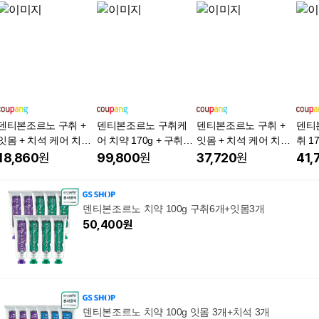
덴티본조르노 구취 +
덴티본조르노 구취케
덴티본조르노 구취 +
덴티
잇몸 + 치석 케어 치약
어 치약 170g + 구취케
잇몸 + 치석 케어 치약
취 1
세트
어 치약 100g x 2p
세트
g 1
18,860
원
99,800
원
37,720
원
41,
덴티본조르노 치약 100g 구취6개+잇몸3개
50,400
원
덴티본조르노 치약 100g 잇몸 3개+치석 3개