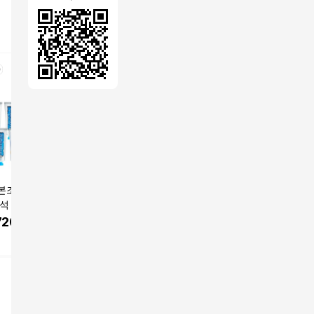
본조르노 구취 잇
덴티본조르노 구취케
덴티본조르노 구취케
덴티본조르
석 케어 치약 100
어 치약 170g+100g 5
어 민트향 치약 100g
석 잇몸 케
 12개입 세트
개입 2세트 상쾌한 개
선물세트 9세트
g 10개입 x
720
원
46,200
원
590,630
원
119,40
운한 구강관리 양치 구
백 포함
쿠팡
쿠팡
쿠팡
강위생