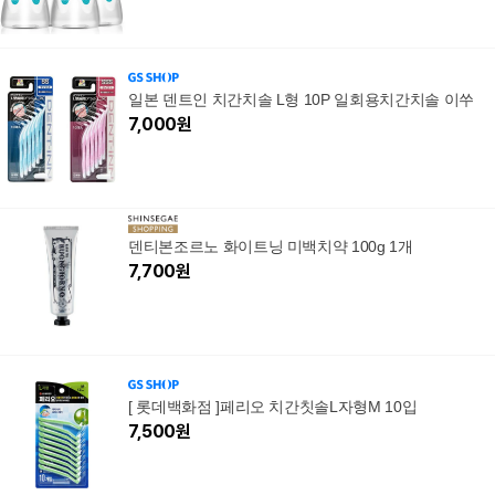
일본 덴트인 치간치솔 L형 10P 일회용치간치솔 이쑤
7,000
원
덴티본조르노 화이트닝 미백치약 100g 1개
7,700
원
[ 롯데백화점 ]페리오 치간칫솔L자형M 10입
7,500
원