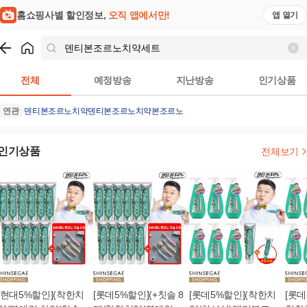
홈쇼핑사별 할인정보,
오직 앱에서만!
앱 열기
쇼핑
덴티본조르노치약세트
검색결과
전체
예정방송
지난방송
인기상품
연관
덴티본조르노치약
덴티본조르노
치약
본조르노
인기상품
전체보기
[현대5%할인](착한치
[롯데5%할인](+칫솔 8
[롯데5%할인](착한치
[롯데