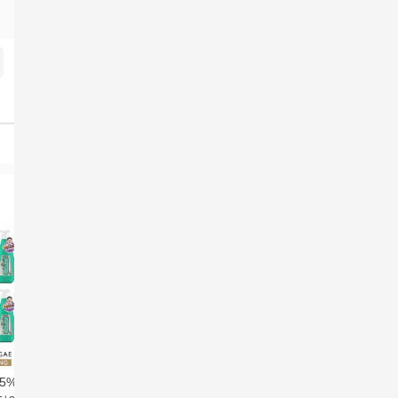
5%할인](최신상/