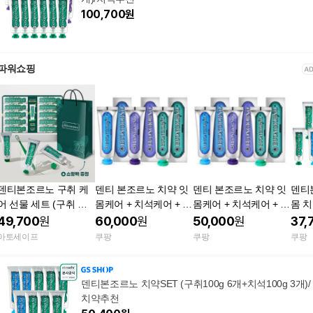
100,700
원
파워쇼핑
덴티본조르노 구취 케
덴티 본조르노 치약 잇
덴티 본조르노 치약 잇
덴티
어 선물 세트 (구취 케
몸케어 + 치석케어 + 구
몸케어 + 치석케어 + 구
몸 치
어 10개) + 쇼핑백
취케어 2세트
취케어 100g 3세트
g x
49,700
원
60,000
원
50,000
원
37,
아토세이프
쿠팡
쿠팡
쿠팡
덴티본조르노 치약SET (구취100g 6개+치석100g 3개)/
치약추천