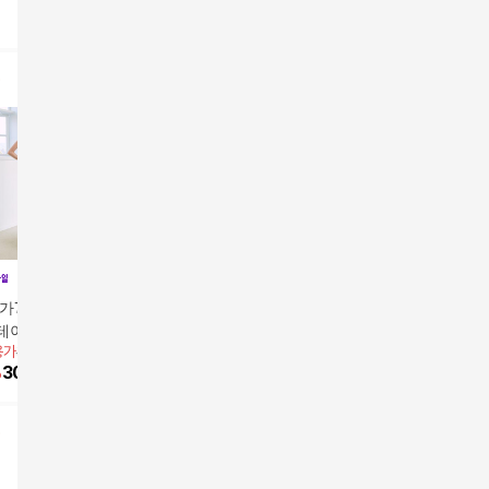
가79,900원] 썸머
[앱1만원]26SS 컴포트
[미리주문10%] 26S/S
[김고은착장
테이트 팬츠 2종
팬츠 2종
자카드 리조트 팬츠
퀘어 벨티
용가
39,900원
69,900원
49,900원
앱전용가
3
(벨트구성
%
30,058
원
29
%
49,900
원
20
%
39,900
원
7
%
37,1