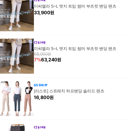
미씨엘라 S~L 엣지 트임 썸머 부츠컷 밴딩 팬츠
33,900
원
미씨엘라 S~L 엣지 트임 썸머 부츠컷 밴딩 팬츠
68,000원
7
%
63,240
원
[리스트] 스트레치 하프밴딩 솔리드 팬츠
16,800
원