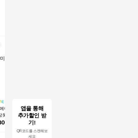
앱을 통해
 에어로 쿨링팬츠
1+1 에어핏 여름 남성
[최초가69900원] 26SS
더엣지 25
잠옷 여름 시원한
추가할인 받
카고 조거팬츠 냉감 바
린넨혼방 스트레치 턱
니 팬츠 2
바지
지 AIF-1003
팬츠
800
원
35,800
원
39,900
원
79,90
기!
QR코드를 스캔해보
세요