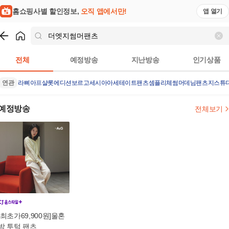
홈쇼핑사별 할인정보,
오직 앱에서만!
앱 열기
쇼핑
더엣지썸머팬츠
검색결과
전체
예정방송
지난방송
인기상품
연관
라삐아프샬롯에디션
보르고세시아아세테이트팬츠
셈플리체썸머데님팬츠
지스튜
예정방송
전체보기
[최초가69,900원]울혼
방 투턱 팬츠