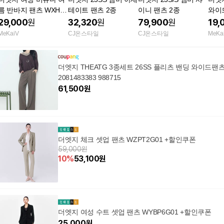
름 반바지 팬츠 WXHP
테이트 팬츠 2종
이니 팬츠 2종
와이
3G02
29,000
원
32,320
원
79,900
원
19,
MeKaiV
CJ온스타일
CJ온스타일
MeKa
더엣지 THEATG 3종세트 26SS 플리츠 밴딩 와이드팬
2081483383 988715
61,500
원
더엣지 체크 셋업 팬츠 WZPT2G01 +할인쿠폰
59,000원
10
%
53,100
원
더엣지 여성 수트 셋업 팬츠 WYBP6G01 +할인쿠폰
25,000
원