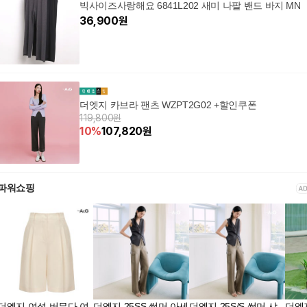
빅사이즈사랑해요 6841L202 새미 나팔 밴드 바지 MN
36,900
원
더엣지 카브라 팬츠 WZPT2G02 +할인쿠폰
119,800원
10
%
107,820
원
파워쇼핑
더엣지 여성 버뮤다 여
더엣지 25SS 썸머 아세
더엣지 25S/S 썸머 샤
더엣