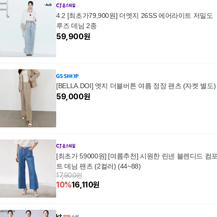
4.2 [최초가79,900원] 더엣지 26SS 에어라이트 저밀도
루즈 데님 2종
59,900
원
[BELLA.DOI] 엣지 더블버튼 여름 정장 팬츠 (자켓 별도)
59,000
원
[최초가 59000원] [여름추천] 시원한 린넨 블렌디드 컴
트 데님 팬츠 (2컬러) (44~88)
17,900원
10
%
16,110
원