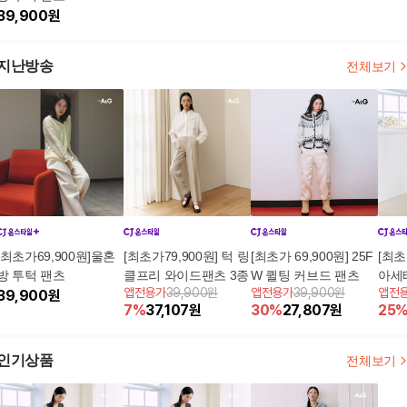
39,900
원
지난방송
전체보기
[최초가69,900원]울혼
[최초가79,900원] 턱 링
[최초가 69,900원] 25F
[최초
방 투턱 팬츠
클프리 와이드팬츠 3종
W 퀼팅 커브드 팬츠
아세
앱전용가
39,900원
앱전용가
39,900원
앱전
39,900
원
7
%
37,107
원
30
%
27,807
원
25
인기상품
전체보기