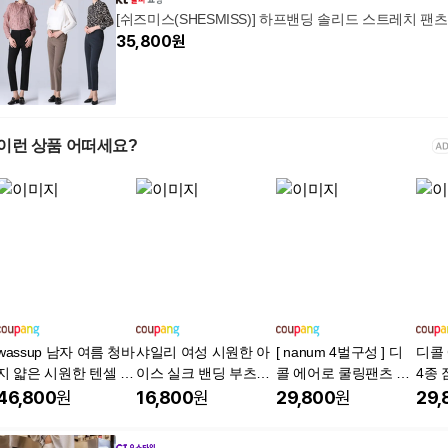
[쉬즈미스(SHESMISS)] 하프밴딩 솔리드 스트레치 팬츠
35,800
원
이런 상품 어떠세요?
wassup 남자 여름 청바
샤일리 여성 시원한 아
[ nanum 4벌구성 ] 디
디콜
지 얇은 시원한 텐셀 와
이스 실크 밴딩 부츠컷
콜 에어로 쿨링팬츠 4
4종 
이드팬츠 스판 빅 사이
팬츠
종 여성 남자 빅사이즈
배기
46,800
원
16,800
원
29,800
원
29,
즈 여름바지
여름 바지