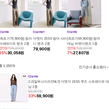
[최초가79,900원] 썸머
더엣지 25SS 썸머 샤이
[최초가59,900원] 썸머
아세테이트 팬츠 2종
니 팬츠 2종
데님 버뮤다팬츠 1종
앱전용가
39,900원
앱전용가
29,900원
79,900
원
25
%
30,058
원
7
%
27,807
원
총
1,150
개
인기순
홈쇼핑사
2-2[일부사이즈ONLY] 더엣지 26SS 루즈 스트레이트 
님 2종
89,900원
33
%
59,900
원