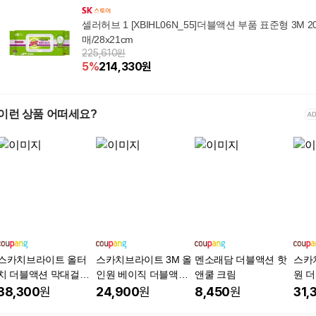
셀러허브 1 [XBIHL06N_55]더블액션 부품 표준형 3M 2
매/28x21cm
225,610원
5
%
214,330
원
이런 상품 어떠세요?
스카치브라이트 올터
스카치브라이트 3M 올
멘소래담 더블액션 핫
스카
치 더블액션 막대걸레
인원 베이직 더블액션
앤쿨 크림
원 
+ 물걸레 청소포 24매
물걸레 청소포 플러스
소포 
38,300
원
24,900
원
8,450
원
31,
표준형 25매