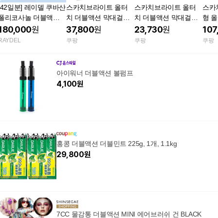
[42일분] 레이델 쿠바산
스카치브라이트 올터
스카치브라이트 올터
스카
폴리코사놀 더블액션 2
치 더블액션 막대걸레
치 더블액션 막대걸레
형 
00mg 28정, 3개
블루 + 정전기 청소포 6
1개 표준형(25 x 11.5 c
대걸레
180,000
원
37,800
원
23,730
원
107
0매 1세트 한국3M 미
m)
정전기
RAYDEL
쿠팡
쿠팡
쿠팡
세먼지 베이직 바닥청
먼지 
소 밀대걸레 청소밀대
바닥닦이
아이워너 더블액션 볼펌프
4,100
원
홍콩 더블액션 더블민트 225g, 1개, 1.1kg
29,800
원
7CC 물감통 더블액션 MINI 에어브러쉬 건 BLACK