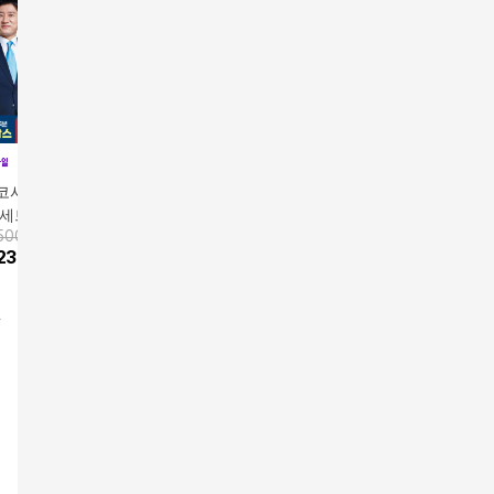
코사놀 더블액션 4
폴리코사놀 더블액션 8
레이델 폴리코사놀 더
[삼성카드
 세트
박스세트
블액션 1박스
티슈 더블액
,500원
414,000원
80,000
원
티슈
39,900
233,250
원
10
%
372,600
원