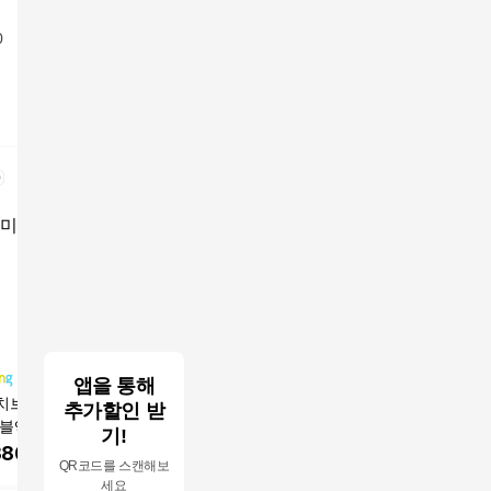
0
앱을 통해
치브라이트 올인
스카치브라이트 물걸
스카치브라이트 올인
스카치브
추가할인 받
더블액션 물걸레 청
레 청소포 더블액션 표
원 더블액션 물걸레 청
치 더블액
기!
플러스 70매
준형 20 + 4매
소포 플러스 70매
블루 +베
380
원
12,710
원
29,900
원
37,800
QR코드를 스캔해보
정전기 청
세요