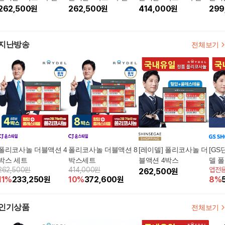
262,500
원
262,500
원
414,000
원
299
지난방송
전체보기
폴리코사놀 더블액션 4
폴리코사놀 더블액션 8
[레이델] 폴리코사놀 더
[GS
박스 세트
박스세트
블액션 4박스
델 
262,500원
414,000원
앱전
262,500
원
션 1
11
%
233,250
원
10
%
372,600
원
8
%
인기상품
전체보기