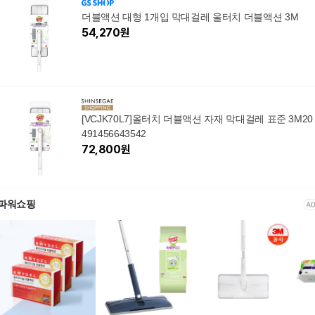
더블액션 대형 1개입 막대걸레 울터치 더블액션 3M
54,270
원
[VCJK70L7]올터치 더블액션 자재 막대걸레 표준 3M20
491456643542
72,800
원
파워쇼핑