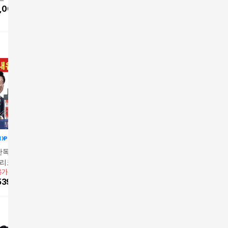
앱전용가
414,000원
앱전용가
262,500원
앱전용가
5
,000
원
박스(224정)
(112정)
션 12박스
10
%
372,600
원
10
%
236,250
원
8
%
539
방송에서만
방송에서만
방송에서만
단독/24주분]레이
[16주분]레이델 폴리코
[8주분]레이델 폴리코
레이델 폴
폴리코사놀 더블액
사놀 더블액션 28정x8
사놀 더블액션 4박스(1
블액션 4
용가
589,000원
앱전용가
262,500원
2박스(336정)
박스(224정)
414,000
원
12정)
262,50
539,000
원
10
%
236,250
원