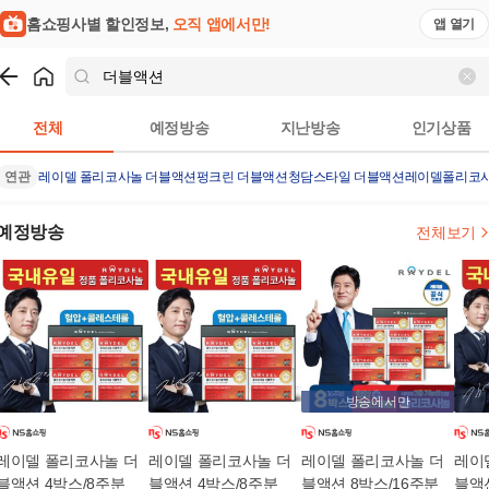
홈쇼핑사별 할인정보,
오직 앱에서만!
앱 열기
쇼핑
더블액션
검색결과
전체
예정방송
지난방송
인기상품
연관
레이델 폴리코사놀 더블액션
펑크린 더블액션
청담스타일 더블액션
레이델폴리코사
예정방송
전체보기
방송에서만
레이델 폴리코사놀 더
레이델 폴리코사놀 더
레이델 폴리코사놀 더
레이
블액션 4박스/8주분
블액션 4박스/8주분
블액션 8박스/16주분
블액션