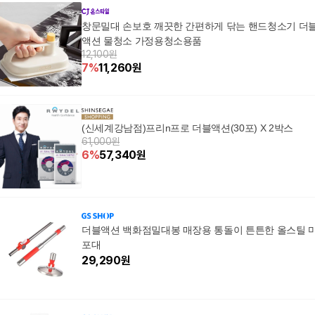
창문밀대 손보호 깨끗한 간편하게 닦는 핸드청소기 더
액션 물청소 가정용청소용품
12,100원
7
%
11,260
원
(신세계강남점)프리n프로 더블액션(30포) X 2박스
61,000원
6
%
57,340
원
더블액션 백화점밀대봉 매장용 통돌이 튼튼한 올스틸 
포대
29,290
원