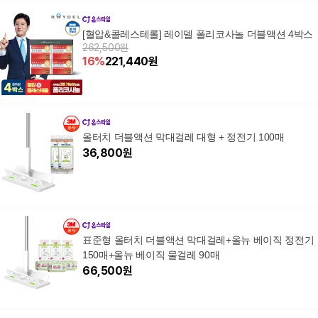
[혈압&콜레스테롤] 레이델 폴리코사놀 더블액션 4박스
262,500원
16
%
221,440
원
올터치 더블액션 막대걸레 대형 + 정전기 100매
36,800
원
표준형 올터치 더블액션 막대걸레+올뉴 베이직 정전기
150매+올뉴 베이직 물걸레 90매
66,500
원