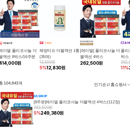
방송에서만
레이델 폴리코사놀 더
해방티슈 더블액션 1통
[레이델] 폴리코사놀 더
폴리
블액션 8박스/16주분
(35매)
블액션 4박스
박스
13,500원
262
414,000
원
262,500
원
5
%
12,830
원
11
%
총
104,843
개
인기순
홈쇼핑사
[8주분]레이델 폴리코사놀 더블액션 4박스(112정)
262,500원
5
%
249,380
원