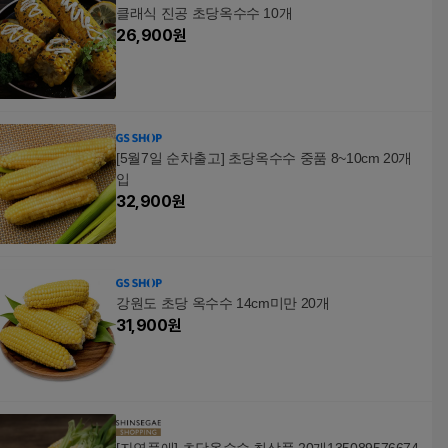
클래식 진공 초당옥수수 10개
26,900
원
[5월7일 순차출고] 초당옥수수 중품 8~10cm 20개
입
32,900
원
강원도 초당 옥수수 14cm미만 20개
31,900
원