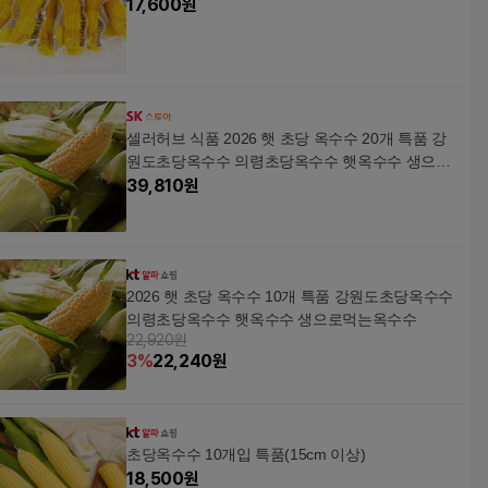
17,600
원
셀러허브 식품 2026 햇 초당 옥수수 20개 특품 강
원도초당옥수수 의령초당옥수수 햇옥수수 생으로
먹 (49762143)
39,810
원
2026 햇 초당 옥수수 10개 특품 강원도초당옥수수
의령초당옥수수 햇옥수수 생으로먹는옥수수
22,920원
3
%
22,240
원
초당옥수수 10개입 특품(15cm 이상)
18,500
원