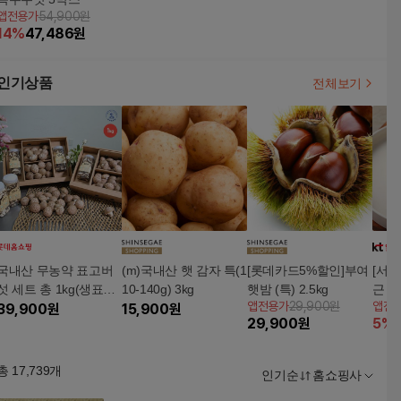
앱전용가
54,900원
14
%
47,486
원
인기상품
전체보기
국내산 무농약 표고버
(m)국내산 햇 감자 특(1
[롯데카드5%할인]부여
[서안
섯 세트 총 1kg(생표고
10-140g) 3kg
햇밤 (특) 2.5kg
근 깐
앱전용가
29,900원
앱전
800g*1 + 건표고 100g*
39,900
원
15,900
원
29,900
원
5
%
2)
총
17,739
개
인기순
홈쇼핑사