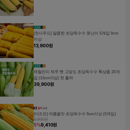
[천사푸드] 달콤한 초당옥수수 못난이 5개입 9cm
이상
13,900
원
제철진미 제주 햇 고당도 초당옥수수 특상품 20개
입 (15cm이상) 첫 출하
39,900
원
[더조은] 여름꿀맛 초당옥수수 9cm이상 (5개입)
9,900원
5
%
9,410
원