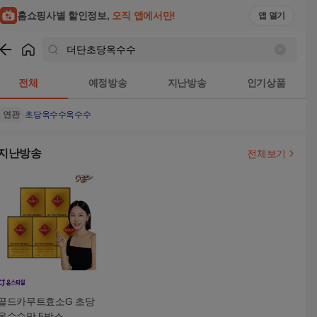
홈쇼핑사별 할인정보,
오직 앱에서만!
앱 열기
쇼핑
더단초당옥수수
검색결과
전체
예정방송
지난방송
인기상품
연관
초당옥수수
옥수수
지난방송
전체보기
골드카무트효소G 초당
옥수수맛 5박스