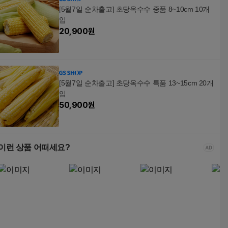
[5월7일 순차출고] 초당옥수수 중품 8~10cm 10개
입
20,900
원
[5월7일 순차출고] 초당옥수수 특품 13~15cm 20개
입
50,900
원
이런 상품 어떠세요?