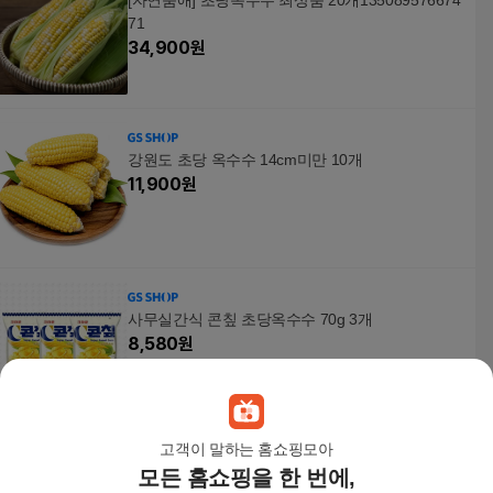
[자연품애] 초당옥수수 최상품 20개135089576674
71
34,900
원
강원도 초당 옥수수 14cm미만 10개
11,900
원
사무실간식 콘칲 초당옥수수 70g 3개
8,580
원
고객이 말하는 홈쇼핑모아
모든 홈쇼핑을 한 번에,
초당옥수수 씨앗 70립 . 당도가높은 노랑 노란 황