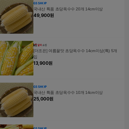
국내산 특품 초당옥수수 20개 14cm이상
49,900
원
[더조은] 여름꿀맛 초당옥수수 14cm이상(특) 5개
입
13,900
원
국내산 특품 초당옥수수 10개 14cm이상
25,000
원