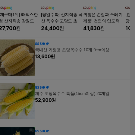
[재구매1위] 99박스한
[당일수확] 산지직송 국
귀찮은 손질과 쓰레기
[한
정 산지직송 강원도 초
산 옥수수 고당도 초당
제로! 천연의 압도적 단
강원
당옥수수, 1박스, 10개
옥수수, 10개, 특품
맛 국내산 무주 손질 초
1박스
27,700
원
24,400
원
41,830
원
109
당옥수수 12cm 20개 1
5개 10개 바로 조리 oK!
신선함 그대로 콜드체
국내산 가정용 초당옥수수 10개 9cm이상
인 포장, 20개, 무주 손
13,600
원
질 초당옥수수 12cm
제주 초당옥수수 특품(15cm이상) 20개입
52,900
원