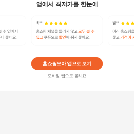
옥수수 종자 곡물 씨.
앱에서 최저가를 한눈에
6,250원
15
%
5,320
원
초당옥수수 특품(14cm이상) 10개입
26,900
원
홈쇼핑모아 앱으로 보기
모바일 웹으로 볼래요
초당옥수수 특품(14cm이상) 20개입
49,900
원
골드카무트효소G 초당옥수수맛 5박스
54,900원