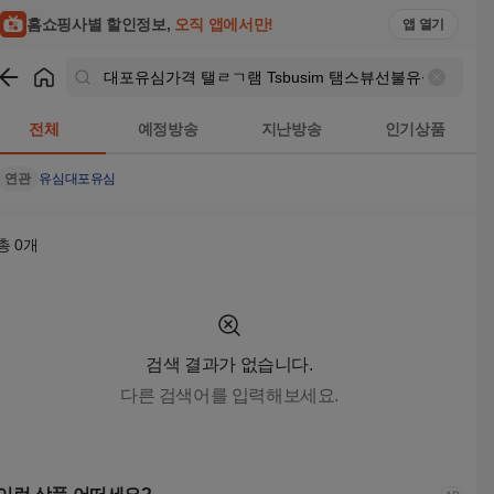
대포유심가격 탤ㄹㄱ램 Tsbusim 탬스뷰선불유심내구제 신불자
홈쇼핑사별 할인정보,
오직 앱에서만!
앱 열기
쇼핑
대포유심가격 탤ㄹㄱ램 Tsbusim 탬스뷰선불유심내구제
전체
예정방송
지난방송
인기상품
연관
유심
대포유심
총
0
개
검색 결과가 없습니다.
다른 검색어를 입력해보세요.