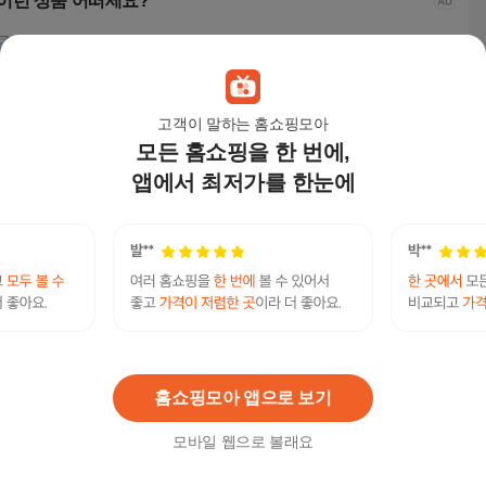
이런 상품 어떠세요?
고객이 말하는 홈쇼핑모아
모든 홈쇼핑을 한 번에,
앱에서 최저가를 한눈에
아티움 갤럭시 S22 플
아티움 갤럭시 S22 플
아칸크 삼성 갤럭시 A5
아칸크
러스 레가토 지퍼 다이
러스 레가토 지퍼 다이
2 (SM-A526) 5G 다이
2 (S
어리 휴대폰 케이스
어리 휴대폰 케이스
어리 지갑 휴대폰 케이
어리
22,900
원
22,900
원
15,900
원
15,
스
스
대포유심가격 탤ㄹㄱ램 Tsbusim 탬스뷰선불유심
내구제 신불자소액내구제방법 창원시무소득자생
연관검색어
활자금대출 바로급전드려요
유심
대포유심
홈쇼핑모아 앱으로 보기
모바일 웹으로 볼래요