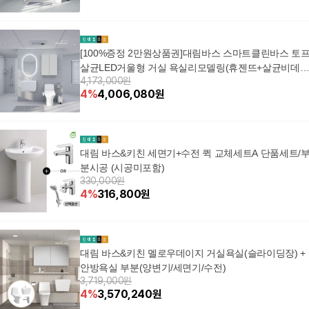
[100%증정 2만원상품권]대림바스 스마트클린바스 토
살균LED거울형 거실 욕실리모델링(휴젠뜨+살균비데)
4,173,000원
+할인쿠폰
4
%
4,006,080
원
대림 바스&키친 세면기+수전 퀵 교체세트A 단품세트/
분시공 (시공미포함)
330,000원
4
%
316,800
원
대림 바스&키친 멜로우데이지 거실욕실(슬라이딩장) +
안방욕실 부분(양변기/세면기/수전)
3,719,000원
4
%
3,570,240
원