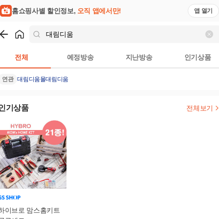
홈쇼핑사별 할인정보,
오직 앱에서만!
앱 열기
쇼핑
대림디움
검색결과
전체
예정방송
지난방송
인기상품
연관
대림디움몰
대림디움
인기상품
전체보기
하이브로 맘스홈키트