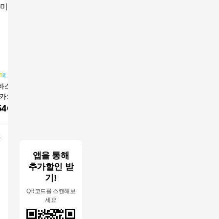
바스 디클린 바스
이온폴리스 대림바스
대림바스플랜 BP-S410
대림바스
카카오 샤워기 호환
샤워기 호환 녹물제거
4 악세사리 슬라이드
꼭지 일구
[이온폴리스], 화
바디필터, 10개
바/샤워바
반수전 
540
원
17,900
원
32,800
원
12,000
 10개
앱을 통해
추가할인 받
기!
QR코드를 스캔해보
세요