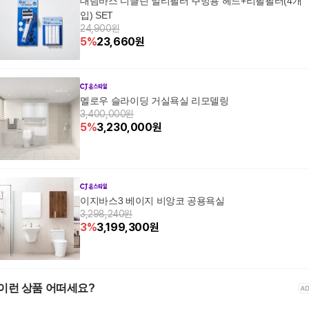
대림바스 디클린 멀티필터 주방용 헤드+리필필터(4개
입) SET
24,900원
5
%
23,660
원
멜로우 슬라이딩 거실욕실 리모델링
3,400,000원
5
%
3,230,000
원
이지바스3 베이지 비앙코 공용욕실
3,298,240원
3
%
3,199,300
원
이런 상품 어떠세요?