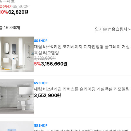
공구세트
앱전용가
69,800원
10
%
62,820
원
총
16,849
개
인기순
홈쇼핑사
대림 바스&키친 코지베이지 디자인장형 쿨그레이 거실
욕실 리모델링
3,322,800원
5
%
3,156,660
원
대림 바스&키친 리버스톤 슬라이딩 거실욕실 리모델링
3,552,900
원