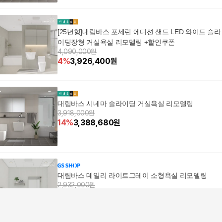
[25년형]대림바스 포세린 에디션 샌드 LED 와이드 슬라
이딩장형 거실욕실 리모델링 +할인쿠폰
4,090,000원
4
%
3,926,400
원
대림바스 시네마 슬라이딩 거실욕실 리모델링
3,918,000원
14
%
3,388,680
원
대림바스 데일리 라이트그레이 소형욕실 리모델링
2,932,000원
5
%
2,785,400
원