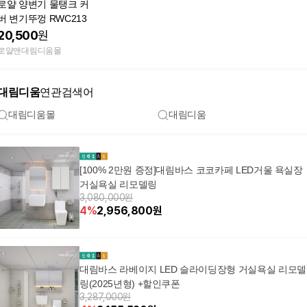
로얄 양변기 물탱크 커
버 변기뚜껑 RWC213
20,500
원
로얄앤대림디움몰
대림디움
연관검색어
대림디움몰
대림디움
[100% 2만원 증정]대림바스 코코카페 LED거울 욕실장
거실욕실 리모델링
3,080,000원
4
%
2,956,800
원
대림바스 라베이지 LED 슬라이딩장형 거실욕실 리모델
링(2025년형) +할인쿠폰
3,287,000원