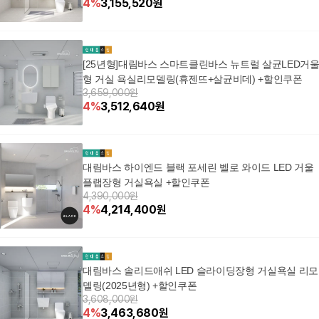
4
%
3,155,520
원
[25년형]대림바스 스마트클린바스 뉴트럴 살균LED거
형 거실 욕실리모델링(휴젠뜨+살균비데) +할인쿠폰
3,659,000원
4
%
3,512,640
원
대림바스 하이엔드 블랙 포세린 벨로 와이드 LED 거울
플랩장형 거실욕실 +할인쿠폰
4,390,000원
4
%
4,214,400
원
대림바스 솔리드애쉬 LED 슬라이딩장형 거실욕실 리모
델링(2025년형) +할인쿠폰
3,608,000원
4
%
3,463,680
원