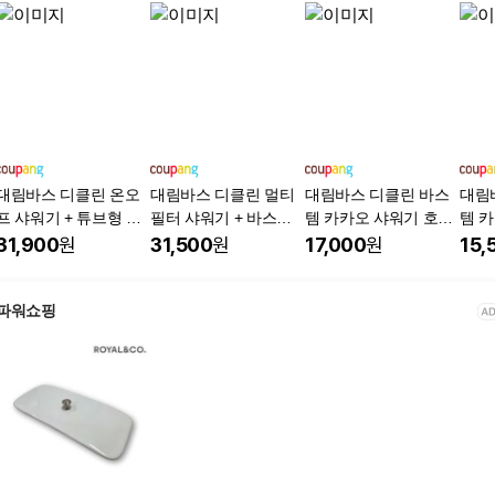
대림바스 디클린 온오
대림바스 디클린 멀티
대림바스 디클린 바스
대림
프 샤워기 + 튜브형 샤
필터 샤워기 + 바스템
템 카카오 샤워기 호환
템 
워줄, 1개, 블랙
튜브형 샤워줄 2M, 1
필터 [이온폴리스], 화
필터 
31,900
원
31,500
원
17,000
원
15,
개, 블랙
이트, 4개
이트,
파워쇼핑