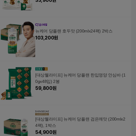
33,900
원
뉴케어 당플랜 호두맛 (200mlx24팩) 2박스
103,200
원
[대상웰라이프] 뉴케어 당플랜 한입영양 안심바 (1
0gx48입) 2봉
59,800
원
[대상웰라이프] 뉴케어 당플랜 검은깨맛 (200mlx2
4팩), 1박스
54,900
원