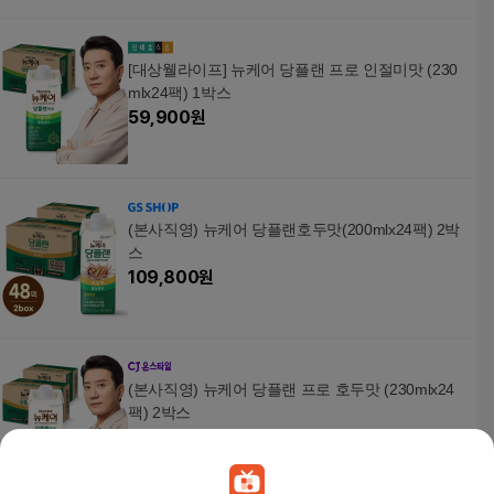
[대상웰라이프] 뉴케어 당플랜 프로 인절미맛 (230
mlx24팩) 1박스
59,900
원
(본사직영) 뉴케어 당플랜호두맛(200mlx24팩) 2박
스
109,800
원
(본사직영) 뉴케어 당플랜 프로 호두맛 (230mlx24
팩) 2박스
125,800
원