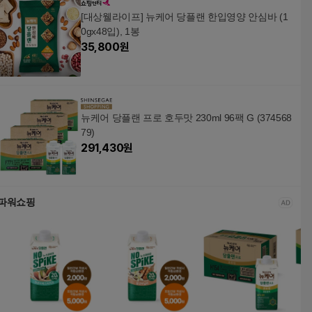
[대상웰라이프] 뉴케어 당플랜 한입영양 안심바 (1
0gx48입), 1봉
35,800
원
뉴케어 당플랜 프로 호두맛 230ml 96팩 G (374568
79)
291,430
원
파워쇼핑