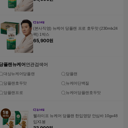
(본사직영) 뉴케어 당플랜 프로 호두맛 (230mlx24
팩) 1박스
65,900
원
당플랜뉴케어
연관검색어
대상뉴케어당플랜
당플랜
당플랜호두맛
뉴케어단백질
당플랜프로
뉴케어당플랜호두맛
웰라이프 뉴케어 당플랜 한입영양 안심바 10gx48
입X1봉