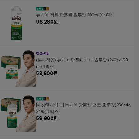
뉴케어 정품 당플랜 호두맛 200ml X 48팩
98,280
원
(본사직영) 뉴케어 당플랜 미니 호두맛 (24팩x150
ml) 1박스
53,800
원
[대상웰라이프] 뉴케어 당플랜 프로 호두맛(230mlx
24팩) 1박스
59,900
원