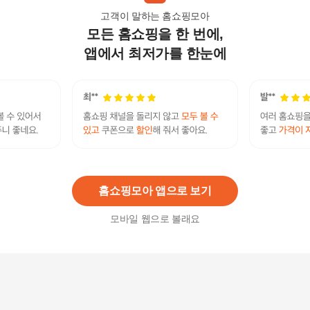
고객이 말하는 홈쇼핑모아
모든 홈쇼핑을 한 번에,
[대상웰라이프]뉴케어 당플랜 프로 인절미맛 (230
mlx24팩) 2박스
앱에서 최저가를 한눈에
119,800
원
뉴케어 당플랜 키드니 200ml 48팩 균형영양식 식
이관리 환자용 G (37067208)
144,710
원
홈쇼핑모아 앱으로 보기
모바일 웹으로 볼래요
뉴케어 당플랜 키드니 200ml 24팩 환자용 저당 균
형영양식 G (37066996)
72,860
원