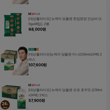
[대상웰라이프] 뉴케어 당플랜 한입영양 안심바 (1
0gx48입), 2봉
68,000
원
[대상웰라이프]뉴케어 당플랜 미니(150mlx24팩) 2
박스
107,600
원
[대상웰라이프] 뉴케어 당플랜 프로 호두맛 (230ml
x24팩) 1박스
57,900
원