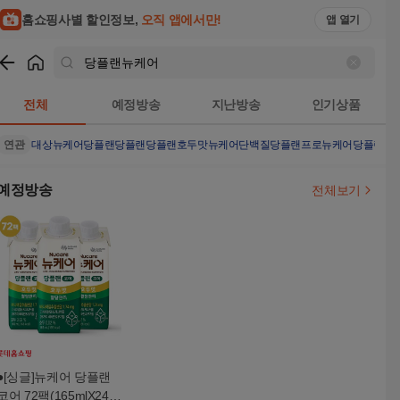
홈쇼핑사별 할인정보,
오직 앱에서만!
앱 열기
쇼핑
당플랜뉴케어
검색결과
전체
예정방송
지난방송
인기상품
연관
대상뉴케어당플랜
당플랜
당플랜호두맛
뉴케어단백질
당플랜프로
뉴케어당플랜호
예정방송
전체보기
●[싱글]뉴케어 당플랜
코어 72팩(165mlX24팩