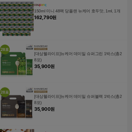
150ml 미니 48팩 당플랜 뉴케어 호두맛, 1ml, 1개
162,790
원
[대상웰라이프]뉴케어 데이밀 슈퍼그린 1박스(총2
8포)
35,900
원
[대상웰라이프]뉴케어 데이밀 슈퍼블랙 1박스(총2
8포)
35,900
원