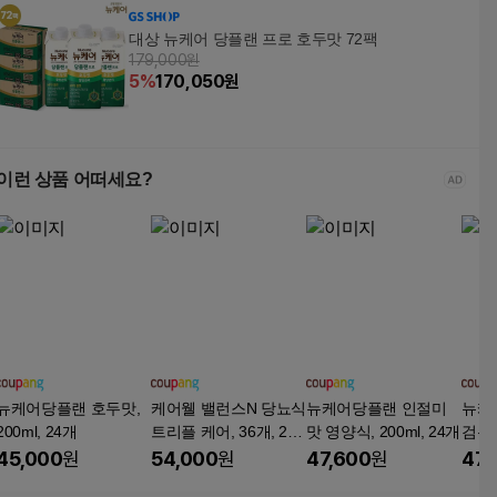
대상 뉴케어 당플랜 프로 호두맛 72팩
179,000원
5
%
170,050
원
이런 상품 어떠세요?
뉴케어당플랜 호두맛,
케어웰 밸런스N 당뇨식
뉴케어당플랜 인절미
뉴케
200ml, 24개
트리플 케어, 36개, 200
맛 영양식, 200ml, 24개
검은깨
ml
45,000
원
54,000
원
47,600
원
47,