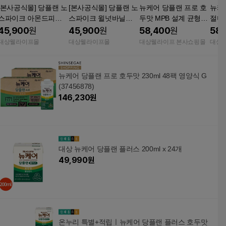
[본사공식몰] 당플랜 노
[본사공식몰] 당플랜 노
뉴케어 당플랜 프로 호
뉴케
스파이크 아몬드피스
스파이크 윌넛바닐라 2
두맛 MPB 설계 균형영
절미맛
타치오 240ml (18팩)
40ml (18팩) 대상웰라
양식 230ml, 24개
mL 
45,900
원
45,900
원
58,400
원
58,
대상웰라이프 뉴케어
이프 뉴케어 당뇨식 노
바 1
대상웰라이프몰
대상웰라이프몰
대상웰라이프 본사쇼핑몰
대상
당뇨식 노인 환자 시니
인 환자 시니어 간식 당
어 간식 당뇨 영양식 건
뇨 영양식 건강식
강식
뉴케어 당플랜 프로 호두맛 230ml 48팩 영양식 G
(37456878)
146,230
원
대상 뉴케어 당플랜 플러스 200ml x 24개
49,990
원
온누리 특별+적립ㅣ뉴케어 당플랜 플러스 호두맛