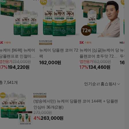
뉴케어 [96팩] 뉴케어
뉴케어 당플랜 코어 72
뉴케어 [싱글]뉴케어 당
뉴케
당플랜프로 인절미맛 4
팩
플랜코어 호두맛 72팩
두맛 
앱전용가
234,000원
앱전용가
162,000원
BOX
162,000
원
(3BOX)
162
17
%
194,220
원
17
%
134,460
원
총
7,541
개
인기순
홈쇼핑사
(방송에서만) 뉴케어 당플랜 코어 144팩 + 당플랜
안심바 36개(2봉)
273,000원
4
%
263,000
원