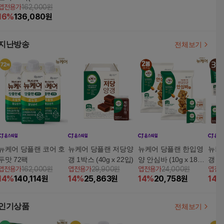
앱전용가
162,000원
X3박스)
16
%
136,080
원
지난방송
전체보기
뉴케어 당플랜 코어 호
뉴케어 당플랜 저당양
뉴케어 당플랜 한입영
뉴케
두맛 72팩
갱 1박스 (40g x 22입)
양 안심바 (10g x 18입
갱 (4
앱전용가
162,000원
앱전용가
29,900원
앱전용가
24,000원
앱전
x 2봉)
14
%
140,114
원
14
%
25,863
원
14
%
20,758
원
14
%
인기상품
전체보기