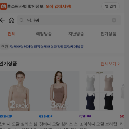
홈쇼핑사별 할인정보,
오직 앱에서만!
앱 열기
쇼핑
당파워
검색결과
전체
예정방송
지난방송
인기상품
연관
당케어
당케어당파워
당케어당파워앰플
당케어앰플
인기상품
전체보기
갓바디 모달 심리스 심
갓바디 모달 심리스 스
조아하다 모달 브라탑_
라코스