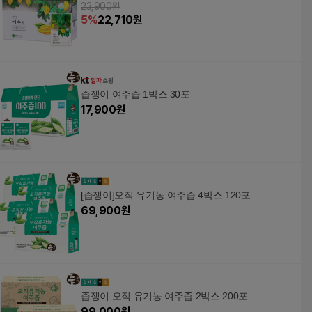
23,900원
5
%
22,710
원
즙쟁이 여주즙 1박스 30포
17,900
원
[즙쟁이]오직 유기농 여주즙 4박스 120포
69,900
원
즙쟁이 오직 유기농 여주즙 2박스 200포
99,000
원