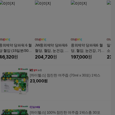
중외제약 당파워 6 혈
JW중외제약 당파워6
중외제약 당파워6 혈
일양
당 혈압 (15일분/30캡
혈당, 혈압, 눈건강, 기
당, 혈압, 눈건강, 기억
소 
슐)
억력(2개월분)
력(2개월분)
루션 
46,320
원
204,720
원
197,000
원
235
[하이헬스] 참진한 여주즙 (70ml x 30포) 1박스
23,000
원
[하이헬스] 100% 참진한 여주즙 1박스총 30포