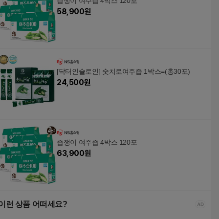
즙쟁이 여주즙 4박스 120포
58,900
원
[닥터인슐로인] 숫치로여주즙 1박스=(총30포)
24,500
원
즙쟁이 여주즙 4박스 120포
63,900
원
이런 상품 어떠세요?