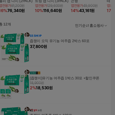
플리 캡 나시 (2PACK)
트링 캡 나시 (3PACK)
끈형
테 정
앱전용가
91,200원
앱전용가
129,600원
앱전용가
49,900원
앱전
1
16
%
76,340
원
10
%
116,640
원
14
%
43,161
원
17
%
총
12
개
인기순
홈쇼핑사
즙쟁이 오직 유기농 여주즙 2박스 60포
37,800
원
[즙쟁이]유기농 여주즙 1박스 30포 +할인쿠폰
18,900원
2
%
18,530
원