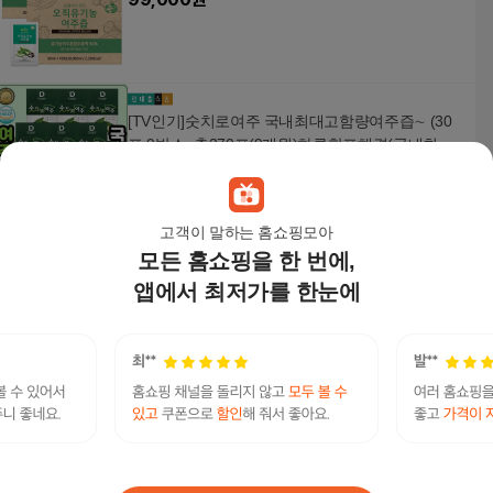
[TV인기]숫치로여주 국내최대고함량여주즙∼ (30
포 9박스=총270포(9개월)하루한포해결(국내최대
여주고함량 4%∼고함량여주즙 간편스틱형 1일1포
179,000
원
로해결∼)
고객이 말하는 홈쇼핑모아
모든 홈쇼핑을 한 번에,
[즙쟁이] 오직 유기농 여주즙 3박스 90포
앱에서 최저가를 한눈에
52,900
원
당파워
연관검색어
당케어
당케어당파워
당케어당파워앰플
당케어앰플