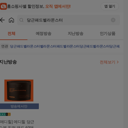
홈쇼핑사별 할인정보,
오직 앱에서만!
앱 열기
쇼핑
당근패드벨라몬스터
검색결과
전체
예정방송
지난방송
인기상품
연관
당근패드
벨라몬스터
벨라몬스터패드
벨라몬스터당근패드
벨라몬스터당근패드벨
지난방송
전체보기
방송에서만
[메디힐] 메디힐 당근
수분 진정 패드 60매