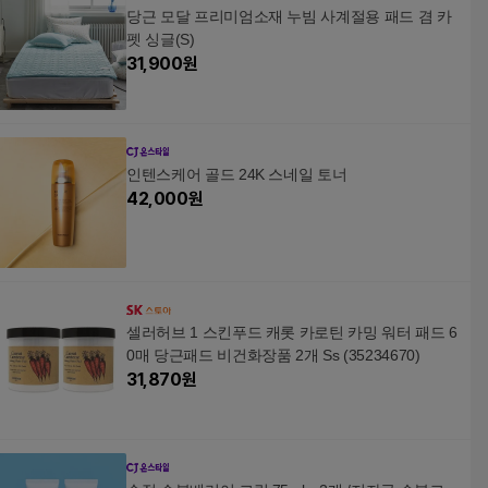
당근 모달 프리미엄소재 누빔 사계절용 패드 겸 카
펫 싱글(S)
31,900
원
인텐스케어 골드 24K 스네일 토너
42,000
원
셀러허브 1 스킨푸드 캐롯 카로틴 카밍 워터 패드 6
0매 당근패드 비건화장품 2개 Ss (35234670)
31,870
원