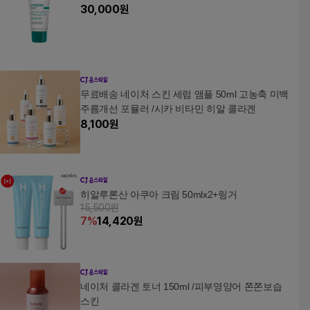
30,000
원
무료배송 네이처 스킨 세럼 앰플 50ml 고농축 미백
주름개선 포뮬러 /시카 비타민 히알 콜라겐
8,100
원
히알루론산 아쿠아 크림 50mlx2+링거
15,500원
7
%
14,420
원
네이처 콜라겐 토너 150ml /피부영양어 쫀쫀보습
스킨