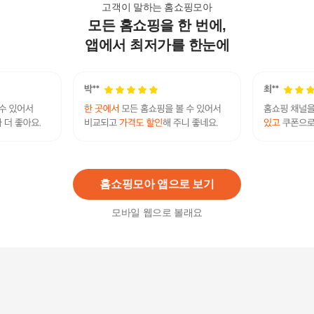
고객이 말하는 홈쇼핑모아
모든 홈쇼핑을 한 번에,
셀러허브 1 스킨푸드 캐롯 카로틴 카밍 워터 패드 3
0매 (본품) 당근패드 x3SET(SH) (46610153)
앱에서 최저가를 한눈에
52,230
원
셀러허브 1 스킨푸드 캐롯 카로틴 카밍 워터 패드 3
0매 (리필) 당근패드 x3SET(SH) (46610376)
32,260
원
홈쇼핑모아 앱으로 보기
모바일 웹으로 볼래요
셀러허브 1 에이프릴스킨 당근 클렌징밤 + 팩 토너
패드 추천 (33304295)
91,650
원