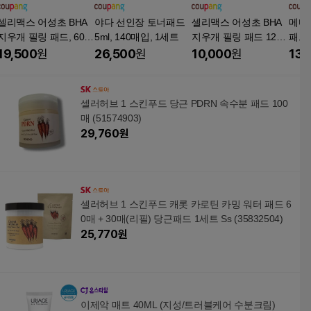
셀리맥스 어성초 BHA
야다 선인장 토너패드
셀리맥스 어성초 BHA
메디
지우개 필링 패드, 60매
5ml, 140매입, 1세트
지우개 필링 패드 125
패드 2
입, 125ml, 2개
ml, 60매입, 125ml, 1개
개
19,500
원
26,500
원
10,000
원
13,
셀러허브 1 스킨푸드 당근 PDRN 속수분 패드 100
매 (51574903)
29,760
원
셀러허브 1 스킨푸드 캐롯 카로틴 카밍 워터 패드 6
0매 + 30매(리필) 당근패드 1세트 Ss (35832504)
25,770
원
이제악 매트 40ML (지성/트러블케어 수분크림)