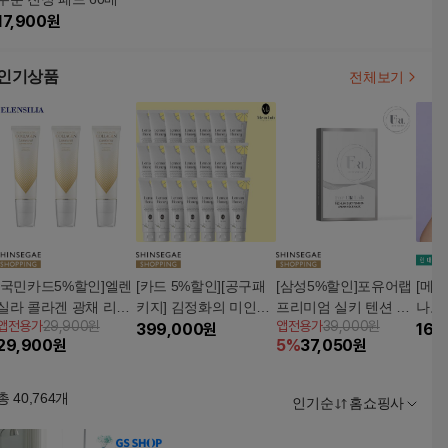
17,900
원
인기상품
전체보기
[국민카드5%할인]엘렌
[카드 5%할인][공구패
[삼성5%할인]포유어랩
[메
실라 콜라겐 광채 리프
키지] 김정화의 미인랩
프리미엄 실키 텐션 크
나노샷
앱전용가
29,900원
앱전용가
39,000원
팅 팩 3개
레몬마누카팩 세트 (대
399,000
원
림 넥마스크 (1박스 / 5
매)
16,
29,900
원
5
%
37,050
원
용량 150g*21개)
매)
총
40,764
개
인기순
홈쇼핑사