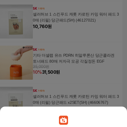
셀러허브 1 스킨푸드 캐롯 카로틴 카밍 워터 패드 3
0매 (리필) 당근패드(SH) (46127021)
10,760
원
기타 더셀랩 유쓰 PDRN 히알루론산 당근콜라겐
토너패드 80매 저자극 모공 각질정돈 EGF
35,000원
10
%
31,500
원
셀러허브 1 스킨푸드 캐롯 카로틴 카밍 워터 패드 3
0매 (리필) 당근패드 x2SET(SH) (46606767)
21,510
원