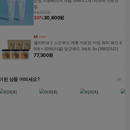
순정 수분베리어 크림 75ml x 2개 /저자극 수분크
림
44,000원
30
%
30,800
원
셀러허브 1 스킨푸드 캐롯 카로틴 카밍 워터 패드 6
0매 + 30매(리필) 당근패드 3세트 Ss (35832521)
77,300
원
이런 상품 어떠세요?