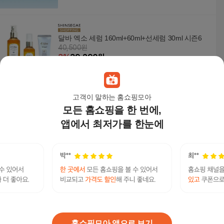
달바 엑소 세럼 160ml+60ml+선세럼 30ml 시즌6
40,500원
3
%
39,290
원
고객이 말하는 홈쇼핑모아
모든 홈쇼핑을 한 번에,
셀러허브 1 달바 워터풀 판테놀 리퀴드 에센스 선
세럼 50ml (SPF50+) 4개 / iuy (51561865)
앱에서 최저가를 한눈에
92,590
원
셀러허브 1 달바 워터풀 판테놀 리퀴드 에센스 선
세럼 50ml (SPF50+) 1개 / iuy (51561868)
25,860
원
홈쇼핑모아 앱으로 보기