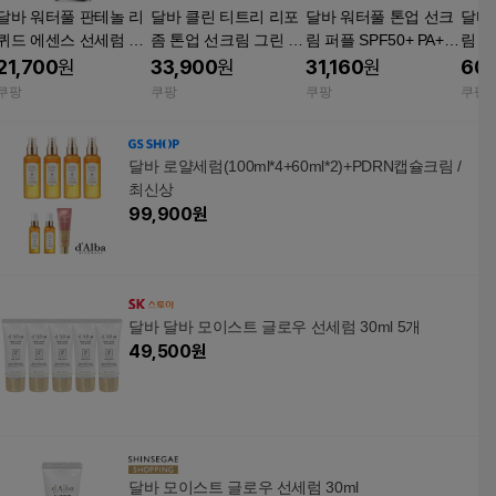
달바 워터풀 판테놀 리
달바 클린 티트리 리포
달바 워터풀 톤업 선크
달바
퀴드 에센스 선세럼 SP
좀 톤업 선크림 그린 S
림 퍼플 SPF50+ PA++
림 퍼
F50+ PA++++ 1개 50m
PF50+ PA++++ 2개입
++ 50ml 2개입 + 세럼
++ 
21,700
원
33,900
원
31,160
원
60,
+ 세럼 클렌저 3개
클렌저 증정 비건 혼합
클렌
쿠팡
쿠팡
쿠팡
쿠팡
자차 쿨톤 노란끼 보정
끼 보
파데프리
자차
달바 로얄세럼(100ml*4+60ml*2)+PDRN캡슐크림 /
최신상
99,900
원
달바 달바 모이스트 글로우 선세럼 30ml 5개
49,500
원
달바 모이스트 글로우 선세럼 30ml