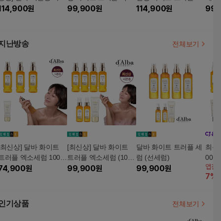
트 트러플 엑소세럼 매
114,900
원
세럼 6통+선앰플 1통
99,900
원
소세럼 (아쿠아마린세
114,900
원
+선세
99,
니아구성 (아쿠아마린
럼5+엑소 세럼2+선앰
상
세럼2+엑소 세럼5+선
플1)
앰플1)
지난방송
전체보기
[최신상] 달바 화이트
[최신상] 달바 화이트
달바 화이트 트러플 세
최신상
트러플 엑소세럼 100m
트러플 엑소세럼 (100
럼 (선세럼)
00m
앱전
l3+모이스트 글로우 선
74,900
원
ml4+60ml2+모이스트
99,900
원
99,900
원
7
%
세럼1
글로우 선세럼 (튜브형)
1)
인기상품
전체보기