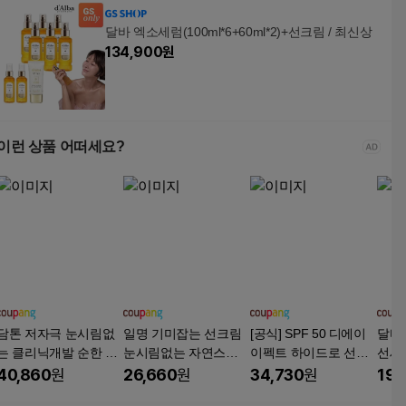
달바 엑소세럼(100ml*6+60ml*2)+선크림 / 최신상
134,900
원
이런 상품 어떠세요?
담톤 저자극 눈시림없
일명 기미잡는 선크림
[공식] SPF 50 디에이
달바
는 클리닉개발 순한 수
눈시림없는 자연스러
이펙트 하이드로 선스
선세럼
분진정 백탁없는 발림
운 피부톤업 무자극 민
크린 광노화케어 자외
+
40,860
원
26,660
원
34,730
원
19,
성좋은 선크림 SPF50+
감피부용 SPF 50+ PA+
선보호 선크림 썬크림