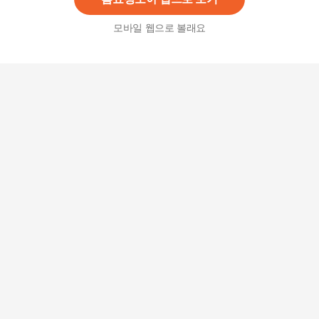
모바일 웹으로 볼래요
셀러허브 1 달바 워터풀 판테놀 리퀴드 에센스 선
세럼 50ml (SPF50+) 6개 / iuy (51561862)
137,080
원
달바 모이스트 글로우 선세럼 30ml 3개
34,900원
15
%
29,670
원
(달바) 달바 모이스트 글로우 선세럼 30ml
12,900원
3
%
12,520
원