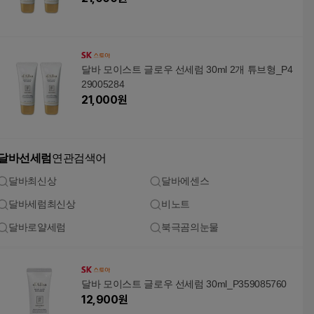
달바 모이스트 글로우 선세럼 30ml 2개 튜브형_P4
29005284
21,000
원
달바선세럼
연관검색어
달바최신상
달바에센스
달바세럼최신상
비노트
달바로얄세럼
북극곰의눈물
달바 모이스트 글로우 선세럼 30ml_P359085760
12,900
원