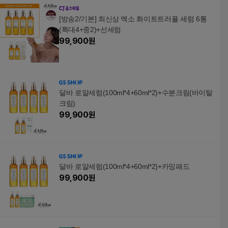
PA++++, 2개, 50ml
+++, 50ml, 2개
파데프리 리페어 장벽
개선 기미 잡티 개선, 1
[방송2/기본] 최신상 엑소 화이트트러플 세럼 6통
개, 30ml
(특대4+중2)+선세럼
99,900
원
달바 로얄세럼(100ml*4+60ml*2)+수분크림(바이탈
크림)
99,900
원
달바 로얄세럼(100ml*4+60ml*2)+카밍패드
99,900
원