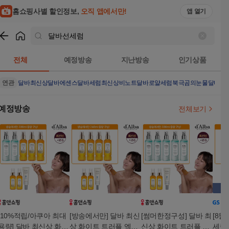
홈쇼핑사별 할인정보,
오직 앱에서만!
앱 열기
쇼핑
달바선세럼
검색결과
전체
예정방송
지난방송
인기상품
연관
달바최신상
달바에센스
달바세럼최신상
비노트
달바로얄세럼
북극곰의눈물
달바세
예정방송
전체보기
[10%적립/아쿠아 최대
[방송에서만] 달바 최신
[썸머한정구성] 달바 최
[8월
용량] 달바 최신상 화이
상 화이트 트러플 엑소
신상 화이트 트러플 엑
세럼 1