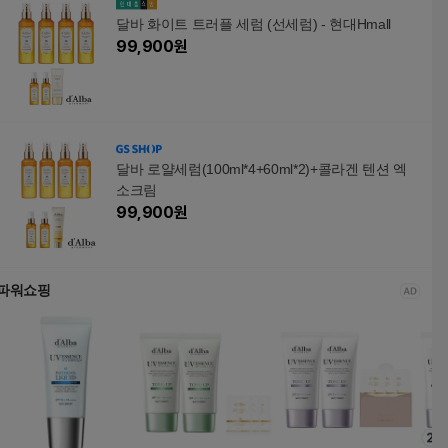
달바 화이트 트러플 세럼 (선세럼) - 현대Hmall
99,900
원
달바 로얄세럼(100ml*4+60ml*2)+콜라겐 텐션 엑
소크림
99,900
원
파워쇼핑