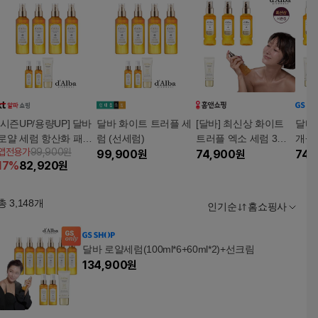
[시즌UP/용량UP] 달바
달바 화이트 트러플 세
[달바] 최신상 화이트
달바 
로얄 세럼 항산화 패키
럼 (선세럼)
트러플 엑소 세럼 3통
개+선
앱전용가
99,900원
지 선세럼
99,900
원
+선세럼 1개
74,900
원
신상
74,
17
%
82,920
원
총
3,148
개
인기순
홈쇼핑사
달바 로얄세럼(100ml*6+60ml*2)+선크림
134,900
원