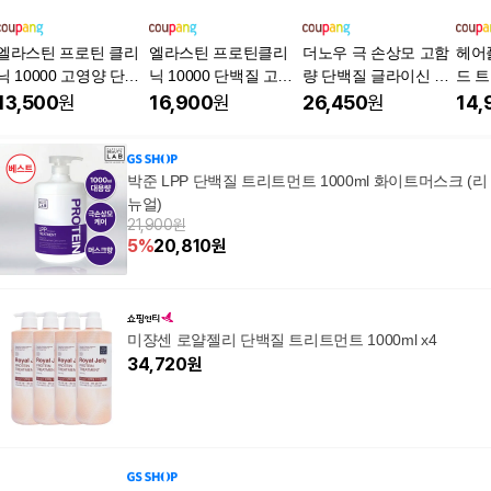
엘라스틴 프로틴 클리
엘라스틴 프로틴클리
더노우 극 손상모 고함
헤어
닉 10000 고영양 단백
닉 10000 단백질 고영
량 단백질 글라이신 LP
드 
질 트리트먼트
양 헤어트리트먼트
P 미용실 트리트먼트 1
처
13,500
원
16,900
원
26,450
원
14,
L
박준 LPP 단백질 트리트먼트 1000ml 화이트머스크 (리
뉴얼)
21,900원
5
%
20,810
원
미쟝센 로얄젤리 단백질 트리트먼트 1000ml x4
34,720
원