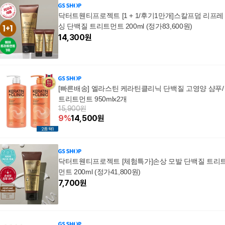
닥터트웬티프로젝트 [1 + 1/후기1만개]스칼프덤 리프레
싱 단백질 트리트먼트 200ml (정가83,600원)
14,300
원
[빠른배송] 엘라스틴 케라틴클리닉 단백질 고영양 샴푸/
트리트먼트 950mlx2개
15,900원
9
%
14,500
원
닥터트웬티프로젝트 [체험특가]손상 모발 단백질 트리
먼트 200ml (정가41,800원)
7,700
원