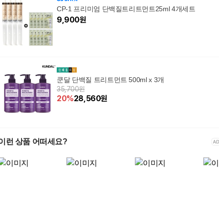
CP-1 프리미엄 단백질트리트먼트25ml 4개세트
9,900
원
쿤달 단백질 트리트먼트 500ml x 3개
35,700원
20
%
28,560
원
이런 상품 어떠세요?