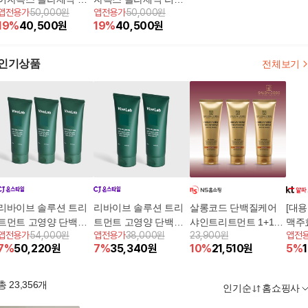
앱전용가
50,000원
앱전용가
50,000원
페어 단백질 크림 2단
어 단백질 크림 2단지 +
19
%
40,500
원
19
%
40,500
원
지 + 스킨 트리트먼트 1
스킨 트리트먼트 1병
병
인기상품
전체보기
리바이브 솔루션 트리
리바이브 솔루션 트리
살롱코드 단백질케어
[대용
트먼트 고영양 단백질
트먼트 고영양 단백질
샤인트리트먼트 1+1+1
맥주
앱전용가
54,000원
앱전용가
38,000원
23,900원
앱전
트리트먼트 200ml 3 S
트리트먼트 200ml 2 S
5%쿠폰+구매 후 3천원
트먼트
7
%
50,220
원
7
%
35,340
원
10
%
21,510
원
5
%
ET
ET
적립
총
23,356
개
인기순
홈쇼핑사