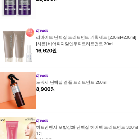
리바이브 단백질 트리트먼트 기획세트 [200ml+200ml]
[사은] 비어피디알엔두피트리트먼트 30ml
16,620
원
노워시 단백질 앰플 트리트먼트 250ml
8,900
원
히트인핸서 모발강화 단백질 헤어팩 트리트먼트 300ml
1개