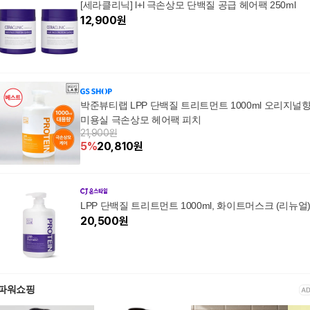
[세라클리닉] l+l 극손상모 단백질 공급 헤어팩 250ml
12,900
원
박준뷰티랩 LPP 단백질 트리트먼트 1000ml 오리지널
미용실 극손상모 헤어팩 피치
21,900원
5
%
20,810
원
LPP 단백질 트리트먼트 1000ml, 화이트머스크 (리뉴얼
20,500
원
파워쇼핑