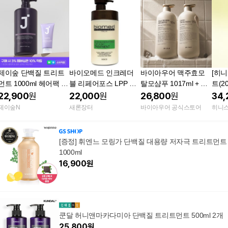
제이숲 단백질 트리트
바이오메드 인크레더
바이아우어 맥주효모
[히니
먼트 1000ml 헤어팩 실
블 리페어포스 LPP 엘
탈모샴푸 1017ml + 맥
트(2
크 케라틴 피오니향+헤
피피 클리닉 대용량 단
주효모 단백질 트리트
백질
22,900
원
22,000
원
26,800
원
34,
어팩
백질 헤어팩 트리트먼
먼트 1017ml
손상
제이숲N
새론장터
바이아우어 공식스토어
히니
트 1000ml 염색전후처
리제 홈 셀프 크리닉
[증정] 휘엔느 모링가 단백질 대용량 저자극 트리트먼트
1000ml
16,900
원
쿤달 허니앤마카다미아 단백질 트리트먼트 500ml 2개
25,800
원