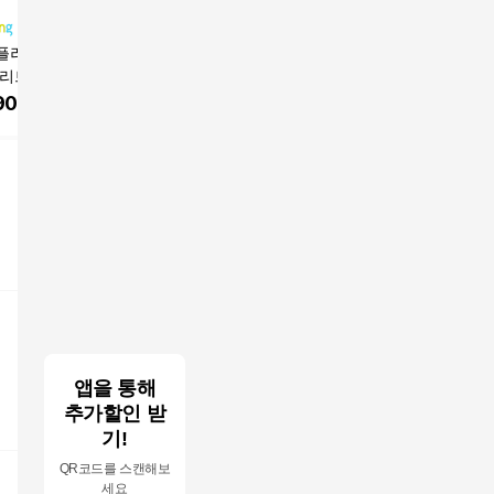
플러스 단백질 본
라입 어드밴스드 2X 고
엘라스틴 프로틴 클리
박준뷰티랩
트리트먼트 시그니
영양 단백질 극손상 트
닉 10000 고영양 단백
질 헤어트
리트먼트 헤어팩, 2개,
질 트리트먼트
이트머스
900
원
25,900
원
27,000
원
17,900
200ml
앱을 통해
추가할인 받
기!
QR코드를 스캔해보
세요