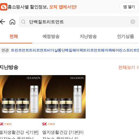
홈쇼핑사별 할인정보,
오직 앱에서만!
앱 열기
쇼핑
단백질트리트먼트
검색결과
전체
예정방송
지난방송
인기상품
연관
트린트먼트
트리트면트
비더살롱
단백질헤어팩
트리트먼트헤어팩
헤어린스트리트
지난방송
전체보기
엘지생활건강 +[기본]
엘지생활건강 [기본]이
이자녹스 플라제닉 리
자녹스 플라제닉 리페