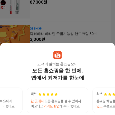
87,300
원
닥터비타 비타민 주름기능성 핸드크림 30ml
3,000
원
고객이 말하는 홈쇼핑모아
모든 홈쇼핑을 한 번에,
닥터비타 프리미엄 비타 E 크림 30ml x 2개_P3703
04540
앱에서 최저가를 한눈에
67,920
원
닥터비타 프리미엄 비타 E 크림 30ml x 2개
79,900
원