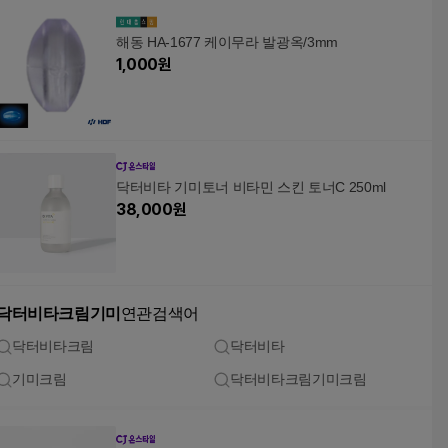
해동 HA-1677 케이무라 발광옥/3mm
1,000
원
닥터비타 기미토너 비타민 스킨 토너C 250ml
38,000
원
닥터비타크림기미
연관검색어
닥터비타크림
닥터비타
기미크림
닥터비타크림기미크림