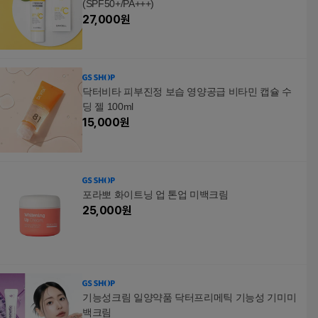
(SPF50+/PA+++)
27,000
원
닥터비타 피부진정 보습 영양공급 비타민 캡슐 수
딩 젤 100ml
15,000
원
포라뽀 화이트닝 업 톤업 미백크림
25,000
원
기능성크림 일양약품 닥터프리메틱 기능성 기미미
백크림