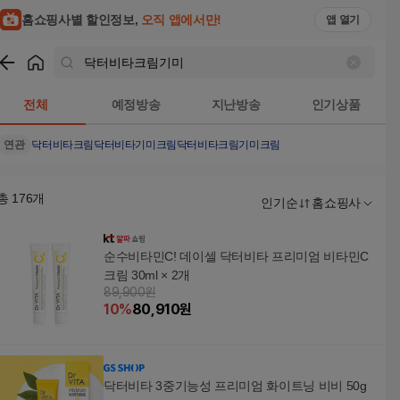
홈쇼핑사별 할인정보,
오직 앱에서만!
앱 열기
쇼핑
닥터비타크림기미
검색결과
전체
예정방송
지난방송
인기상품
연관
닥터비타크림
닥터비타
기미크림
닥터비타크림기미크림
총
176
개
인기순
홈쇼핑사
순수비타민C! 데이셀 닥터비타 프리미엄 비타민C
크림 30ml × 2개
89,900원
10
%
80,910
원
닥터비타 3중기능성 프리미엄 화이트닝 비비 50g