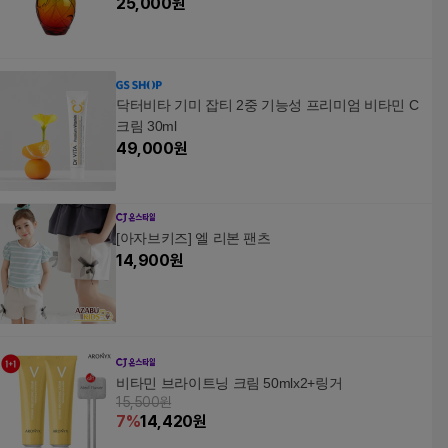
25,000
원
닥터비타 기미 잡티 2중 기능성 프리미엄 비타민 C
크림 30ml
49,000
원
[아자브키즈] 엘 리본 팬츠
14,900
원
비타민 브라이트닝 크림 50mlx2+링거
15,500원
7
%
14,420
원