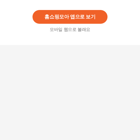
홈쇼핑모아 앱으로 보기
모바일 웹으로 볼래요
모공케어! 데이셀 닥터비타 프리미엄 비타민B 크림
30ml 단품
50,000원
10
%
45,000
원
닥터비타 모공 집중케어 프리미엄 비타민 B 크림 3
0ml
44,000
원
미백 리필3종 (스킨+스킨+미백크림)/ 미백 잡티관
리 칙칙한피부