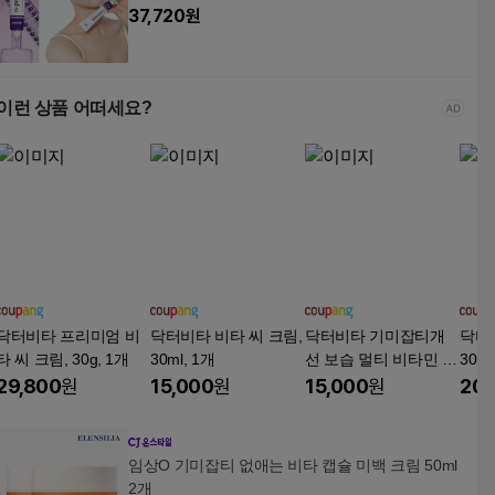
37,720
원
이런 상품 어떠세요?
닥터비타 프리미엄 비
닥터비타 비타 씨 크림,
닥터비타 기미잡티개
닥터비
타 씨 크림, 30g, 1개
30ml, 1개
선 보습 멀티 비타민 안
30ml
개분사 미백 미스트
29,800
원
15,000
원
15,000
원
20,
임상O 기미잡티 없애는 비타 캡슐 미백 크림 50ml
2개