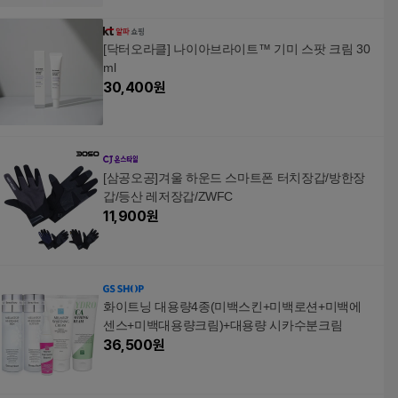
[닥터오라클] 나이아브라이트™ 기미 스팟 크림 30
ml
30,400
원
[삼공오공]겨울 하운드 스마트폰 터치장갑/방한장
갑/등산 레저장갑/ZWFC
11,900
원
화이트닝 대용량4종(미백스킨+미백로션+미백에
센스+미백대용량크림)+대용량 시카수분크림
36,500
원