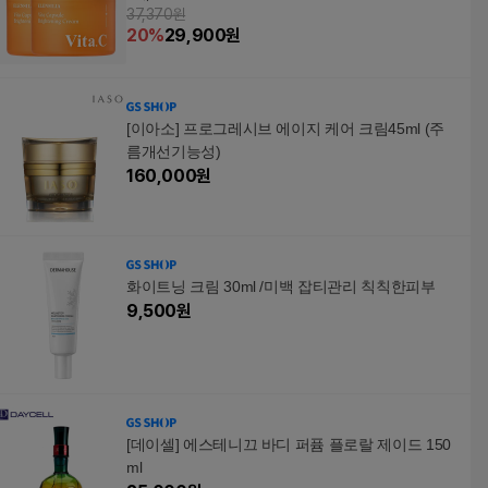
37,370원
20
%
29,900
원
[이아소] 프로그레시브 에이지 케어 크림45ml (주
름개선기능성)
160,000
원
화이트닝 크림 30ml /미백 잡티관리 칙칙한피부
9,500
원
[데이셀] 에스테니끄 바디 퍼퓸 플로랄 제이드 150
ml