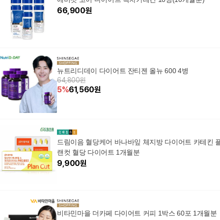
66,900
원
뉴트리디데이 다이어트 잔티젠 올뉴 600 4병
64,800원
5
%
61,560
원
드림이음 혈당케어 바나바잎 체지방 다이어트 카테킨 
랜컷 혈당 다이어트 1개월분
9,900
원
비타민마을 더카페 다이어트 커피 1박스 60포 1개월분