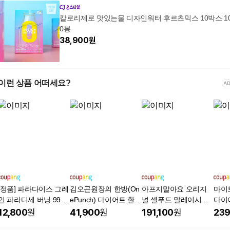
칼로리제로 맛있는물 디자인워터 후르츠믹스 10박스 1
0봉
38,900
원
이런 상품 어떠세요?
[정품] 파라다이스 그레
김오곤원장의 한방(On
아프지말아요 오리지
마이
인 파라디세 버닝 99+
ePunch) 다이어트 환 2
널 셀푸드 말레이시아
다이
haccp 인증 시설 제조
8포_체지방 감소 차전
유통업체 - 만료 10년
방 감
12,800
원
41,900
원
191,100
원
239
자피 가르시니아 식이
세계 1위 산소 영양 보