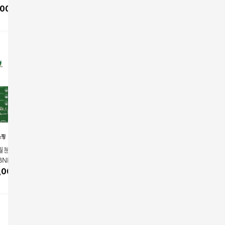
199,000원
 30캡슐 )
,000
원
mg X 30캡슐 )
스(1박스: 450mg X 30
299,000
원
5박스(10
99,000
30
%
139,300
원
캡슐 )
방
월분] 다이어트유
[3개월분][BNR17] 다이
[비에날씬] 다이어트 유
[비에날씬
BNR17 비에날씬
어트유산균 비에날씬
산균 6박스(400mg*60
만]다이어
앱전용가
376,000원
앱전용가
5
24주분
,000
원
프로 12주분
198,000
원
캡슐*6박스/24주분)
박스+프로
375,000
원
547,00
블러1개+
바닉 뷰