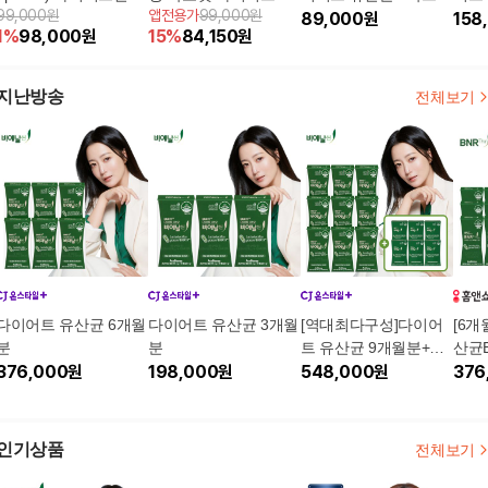
99,000원
앱전용가
99,000원
+1박스(총10주분)
개월분+넥케어뷰티기
2주분)+ 카무트효소1
89,000
원
mg X
158
1
%
98,000
원
15
%
84,150
원
기 1대
박스
지난방송
전체보기
다이어트 유산균 6개월
다이어트 유산균 3개월
[역대최다구성]다이어
[6개
분
분
트 유산균 9개월분+플
산균
376,000
원
198,000
원
러스60포
548,000
원
프로 
376
인기상품
전체보기