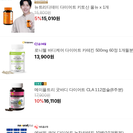
뉴트리디데이 다이어트 키토산 올뉴 x 1개
15,800원
5
%
15,010
원
로니웰 바디케어 다이어트 카테킨 500mg 60정 1개월
13,900
원
메이플트리 굿바디 다이어트 CLA 112캡슐(8주분)
17,900원
10
%
16,110
원
에버핏 코어 다이어트 녹차카테킨 10병(10개월분)