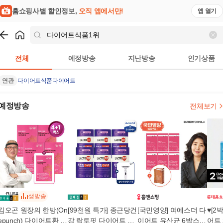
홈쇼핑사별 할인정보,
오직 앱에서만!
앱 열기
쇼핑
다이어트식품1위
검색결과
전체
예정방송
지난방송
인기상품
연관
다이어트식품
다이어트
예정방송
전체보기
생방송
김오곤 원장의 한방(On
[99천원 특가] 종근당건
[국민영양] 여에스더 다
♥[2
epunch) 다이어트환 4
강 락토핏 다이어트 6
이어트 유산균 6박스(1
어트 