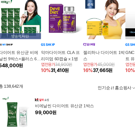
방송에서만
다이어트 유산균 비에
악마다이어트 CLA 프
젤리하나 다이어트 1박
GNC
날씬 9박스+플러스 60
리미엄 60캡슐 x 1병
스
트 
앱전용가
34,900원
앱전용가
45,000원
앱전
포
548,000
원
10
%
31,410
원
16
%
37,665
원
10
%
총
138,642
개
인기순
홈쇼핑사
비에날씬 다이어트 유산균 1박스
99,000
원