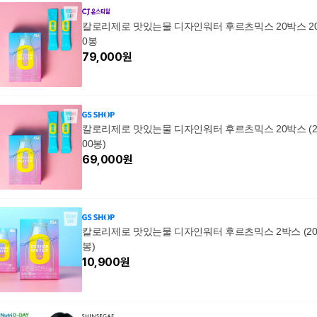
섬유, 2박스, 140g
충제 셀푸드 & 판술린
건강은행복입니다 화
칼로리제로 맛있는물 디자인워터 후르츠믹스 20박스 2
이팅
0봉
79,000
원
칼로리제로 맛있는물 디자인워터 후르츠믹스 20박스 (
00봉)
69,000
원
칼로리제로 맛있는물 디자인워터 후르츠믹스 2박스 (2
봉)
10,900
원