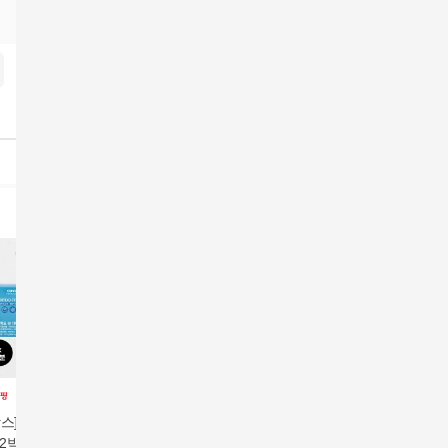
방송에서만
방
박스] 비피도핏 다이
♥[4박스] 비피도핏 다이
방송최다♥[8+2박스] 비
(방송에서
2박스 (1박스: 450
어트 4박스 (1박스: 450
피도핏 다이어트 10박
장의 한방