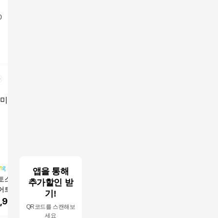
0
앱을 통해
토스 레몬버베나
알파CD 분말 식약청인
아프지말아요 오리지
아프지말
추가할인 받
어트 애사비 체지
증 100% HACCP 다이
널 셀푸드 말레이시아
널 셀푸드
기!
소, 8박스, 7회분
어트 뉴린스 알파cd 알
유통업체 - 만료 10년
유통업체 -
,900
원
214,500
원
191,100
원
191,10
QR코드를 스캔해보
파시클로덱스트린, 3박
세계 1위 산소 영양 보
세계 1위
세요