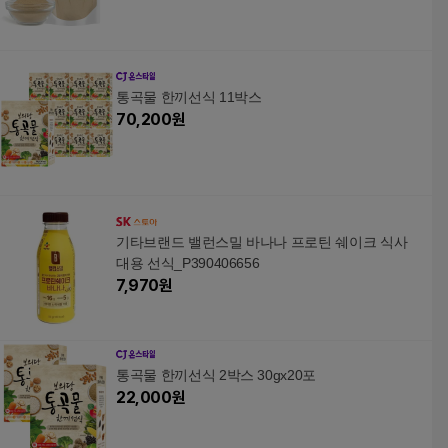
통곡물 한끼선식 11박스
70,200
원
기타브랜드 밸런스밀 바나나 프로틴 쉐이크 식사
대용 선식_P390406656
7,970
원
통곡물 한끼선식 2박스 30gx20포
22,000
원