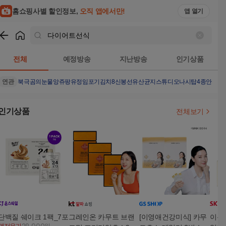
홈쇼핑사별 할인정보,
오직 앱에서만!
앱 열기
쇼핑
다이어트선식
검색결과
전체
예정방송
지난방송
인기상품
연관
북극곰의눈물
앙쥬팡
유정임포기김치8
신봉선유산균
지스튜디오나시탑4종
안문숙
인기상품
전체보기
단백질 쉐이크 1팩_7포
그레인온 카무트 브랜
[이영애건강미식] 카무
이롬 