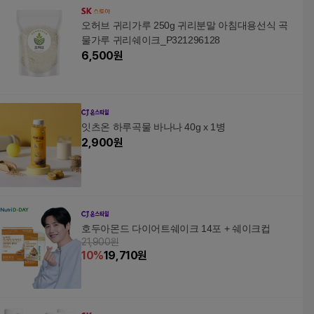
오허브 귀리가루 250g 귀리분말 아침대용선식 곡
물가루 귀리쉐이크_P321296128
6,500
원
잇츠온 하루곡물 바나나 40g x 1병
2,900
원
호두아몬드 다이어트쉐이크 14포 + 쉐이크컵
21,900원
10
%
19,710
원