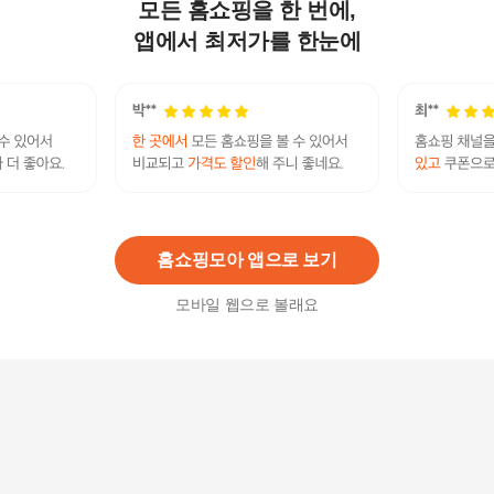
모든 홈쇼핑을 한 번에,
다이어트 쉐이크 해피믹스 28포 + 쉐이크컵
40,900원
앱에서 최저가를 한눈에
10
%
36,810
원
웰팩 다이어트 앤 발란스 450g(30gX15팩)
34,900
원
홈쇼핑모아 앱으로 보기
모바일 웹으로 볼래요
식사대용미숫가루 곡물선식 맛있는미숫가루 건강
선식 미숫가루A+1kg
12,290
원
아이스크림맛 다이어트쉐이크 42일분 + 쉐이크컵