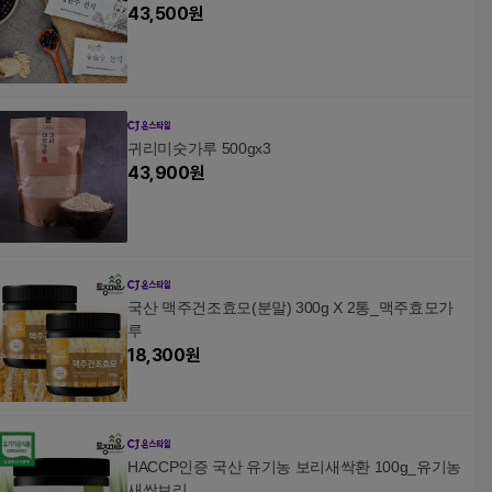
43,500
원
귀리미숫가루 500gx3
43,900
원
국산 맥주건조효모(분말) 300g X 2통_맥주효모가
루
18,300
원
HACCP인증 국산 유기농 보리새싹환 100g_유기농
새싹보리