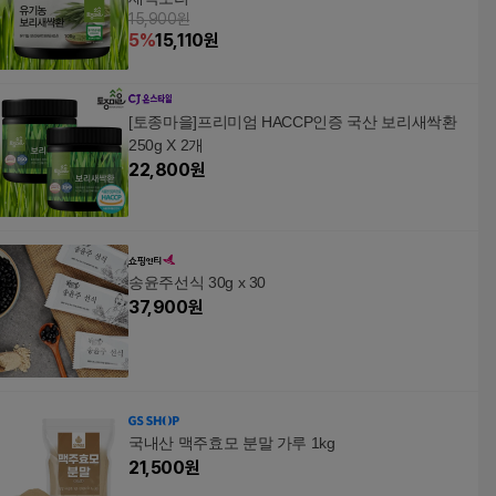
15,900원
5
%
15,110
원
[토종마을]프리미엄 HACCP인증 국산 보리새싹환
250g X 2개
22,800
원
송윤주선식 30g x 30
37,900
원
국내산 맥주효모 분말 가루 1kg
21,500
원