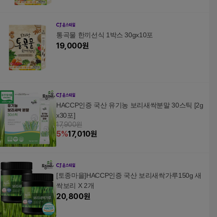
통곡물 한끼선식 1박스 30gx10포
19,000
원
HACCP인증 국산 유기농 보리새싹분말 30스틱 [2g
x30포]
17,900원
5
%
17,010
원
[토종마을]HACCP인증 국산 보리새싹가루150g 새
싹보리 X 2개
20,800
원