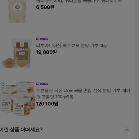
귀리가루 250g 귀리분말 곡물가루 귀리쉐이크
6,500
원
리투아니아산 맥주효모 분말 가루 1kg
19,000
원
푸른들판 국산 19곡 곡물 혼합 선식 분말 가루 쉐이
크 곡물맛 700gx5통
120,100
원
이런 상품 어떠세요?