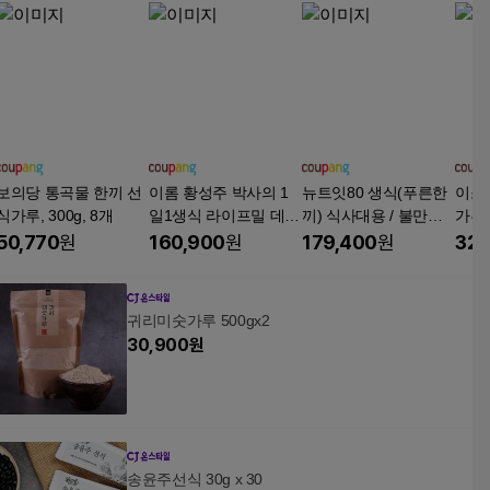
보의당 통곡물 한끼 선
이롬 황성주 박사의 1
뉴트잇80 생식(푸른한
이소
식가루, 300g, 8개
일1생식 라이프밀 데일
끼) 식사대용 / 불만족
가루
리, 420g, 5개
시 100%환불, 980g, 4
사대
50,770
원
160,900
원
179,400
원
32,
개
가루, 
귀리미숫가루 500gx2
30,900
원
송윤주선식 30g x 30