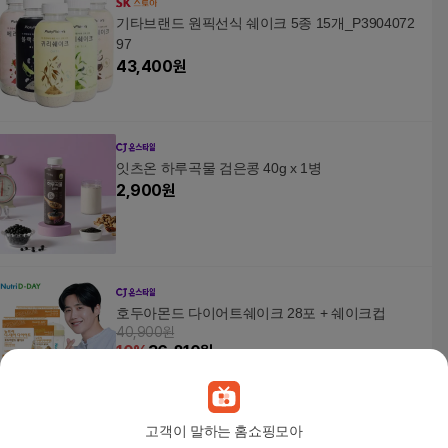
기타브랜드 원픽선식 쉐이크 5종 15개_P3904072
97
43,400
원
잇츠온 하루곡물 검은콩 40g x 1병
2,900
원
호두아몬드 다이어트쉐이크 28포 + 쉐이크컵
40,900원
10
%
36,810
원
고객이 말하는 홈쇼핑모아