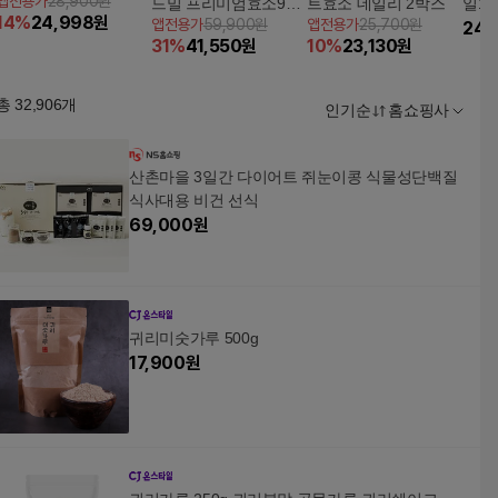
앱전용가
28,900원
드밀 프리미엄효소90 3
트효소 데일리 2박스
일1
14
%
24,998
원
앱전용가
59,900원
앱전용가
25,700원
박스(3g*30포*3박스)
스+
249
31
%
41,550
원
10
%
23,130
원
총
32,906
개
인기순
홈쇼핑사
산촌마을 3일간 다이어트 쥐눈이콩 식물성단백질
식사대용 비건 선식
69,000
원
귀리미숫가루 500g
17,900
원