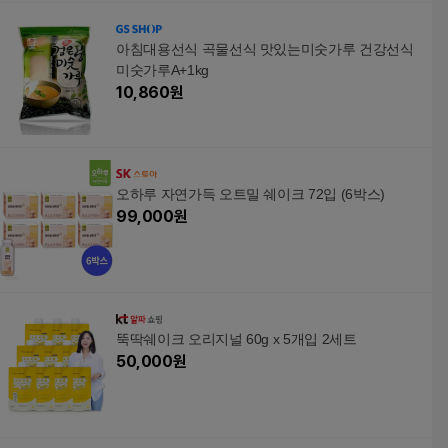
아침대용선식 곡물선식 맛있는미숫가루 건강선식
미숫가루A+1kg
10,860
원
오하루 자연가득 오트밀 쉐이크 72입 (6박스)
99,000
원
뚝딱쉐이크 오리지널 60g x 5개입 2세트
50,000
원