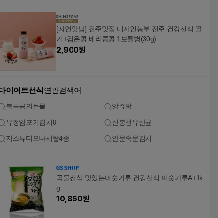
[자연맛남] 전주맛집 디자인농부 전주 건강선식 딸
기+검은콩 베리콩콩 1보틀병(30g)
2,900
원
다이어트선식
연관검색어
북극곰의눈물
앙쥬팡
유정임포기김치8
신봉선유산균
지스튜디오나시탑4종
안문숙문김치
곡물선식 맛있는미숫가루 건강선식 미숫가루A+1k
g
10,860
원