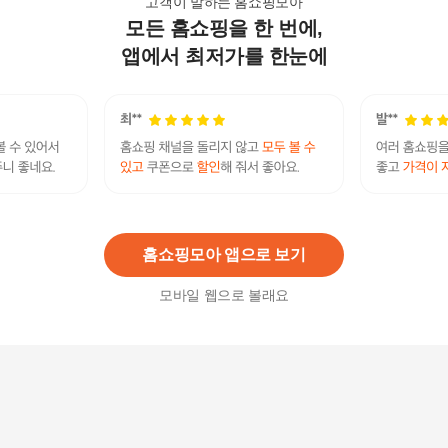
고객이 말하는 홈쇼핑모아
모든 홈쇼핑을 한 번에,
아트박스/다이슨 에어랩 i.d 멀티스타일러(세라믹
핑크/로즈골드) +할인쿠폰
앱에서 최저가를 한눈에
632,180원
2
%
619,540
원
[ .][탱글티저] 이지 드라이 앤 고 티클 핑크 +할인쿠
폰
22,000원
5
%
20,900
원
홈쇼핑모아 앱으로 보기
모바일 웹으로 볼래요
다이슨 에어랩 i.d. 멀티 스타일러 앤 드라이어 재스
퍼 플럼 (정품) (셀러허브샵)
882,000원
3
%
855,540
원