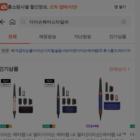
홈쇼핑사별 할인정보,
오직 앱에서만!
앱 열기
쇼핑
다이슨헤어스타일러
검색결과
전체
예정방송
지난방송
인기상품
연관
북극곰의눈물
다이슨디지털슬림서브마린
다이슨에어랩I.D.
휴스톰드라이기
다이슨
인기상품
전체보기
다이슨 에어랩 i.d. 멀티
다이슨 에어랩 i.d. 멀티
[다이슨] 에어랩 i.d.™
다이