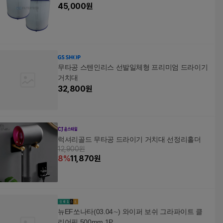
45,000
원
무타공 스텐인리스 선발일체형 프리미엄 드라이기
거치대
32,800
원
럭셔리골드 무타공 드라이기 거치대 선정리홀더
12,900원
8
%
11,870
원
뉴EF쏘나타(03.04∼) 와이퍼 보쉬 그라파이트 클
리어핏 500mm 1P