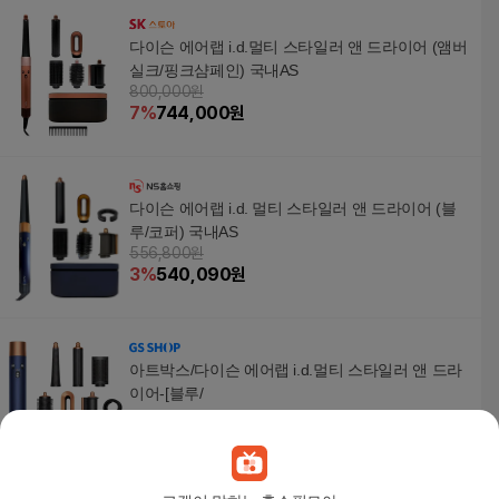
다이슨 에어랩 i.d.멀티 스타일러 앤 드라이어 (앰버
실크/핑크샴페인) 국내AS
800,000원
7
%
744,000
원
다이슨 에어랩 i.d. 멀티 스타일러 앤 드라이어 (블
루/코퍼) 국내AS
556,800원
3
%
540,090
원
아트박스/다이슨 에어랩 i.d.멀티 스타일러 앤 드라
이어-[블루/
588,000
원