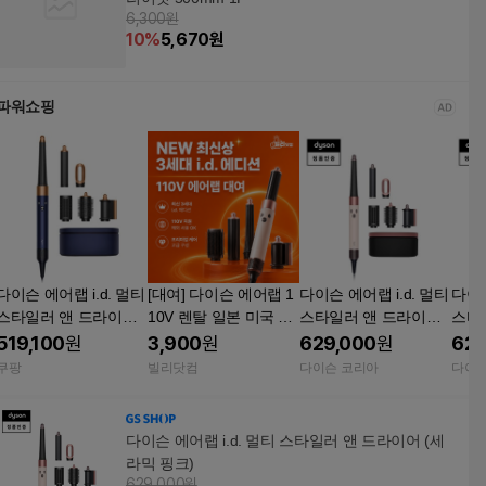
6,300원
10
%
5,670
원
파워쇼핑
다이슨 에어랩 i.d. 멀티
[대여] 다이슨 에어랩 1
다이슨 에어랩 i.d. 멀티
다이슨
스타일러 앤 드라이어
10V 렌탈 일본 미국 대
스타일러 앤 드라이어
스타
161845-01 블루 코퍼 1
만 하와이 멀티 스타일
(세라믹 핑크)
(블루
519,100
원
3,900
원
629,000
원
629
00W 고데기 매직기
러 드라이어
쿠팡
빌리닷컴
다이슨 코리아
다이슨
헤어스타일러 여행용
휴대용 에어 브러쉬
다이슨 에어랩 i.d. 멀티 스타일러 앤 드라이어 (세
라믹 핑크)
629,000원