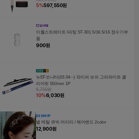
5
%
597,550
원
이퀄스트레이트 I피팅 ST-301 5/16:5/16 정수기부
품
900
원
뉴EF쏘나타(03.04∼) 와이퍼 보쉬 그라파이트 클
리어핏 550mm 1P
6,700원
10
%
6,030
원
별 메탈 큐빅 머리띠 / 헤어밴드 2color
12,900
원