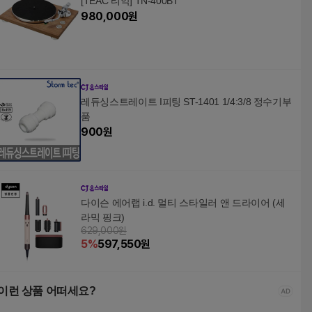
[TEAC 티악] TN-400BT
980,000
원
레듀싱스트레이트 I피팅 ST-1401 1/4:3/8 정수기부
품
900
원
다이슨 에어랩 i.d. 멀티 스타일러 앤 드라이어 (세
라믹 핑크)
629,000원
5
%
597,550
원
이런 상품 어떠세요?