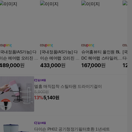
[국내정품/AS가능] 다
[국내정품/AS가능] 다
슈어홈뷰티 올인원 BL
[국내
이슨 에어랩 오리진 멀
이슨 에어랩 오리진 멀
DC 헤어랩 스타일러,
다용
티 스타일러 오리지널
티 스타일러 오리지널
베이비핑크, SUH-130
속드라
489,000
원
433,000
원
167,000
원
129
(블루/코퍼) + 라지 라
(블루/코퍼) + 보관백
HS
온 
운드 브러쉬 + 보관백
세트, 블루/코퍼
저소
세트
기술
엘홈 매직접착 스틸타원 드라이기걸이
고데기
5,900원
은회색
13
%
5,140
원
다이슨 PH02 공기청정기필터호환 1년세트