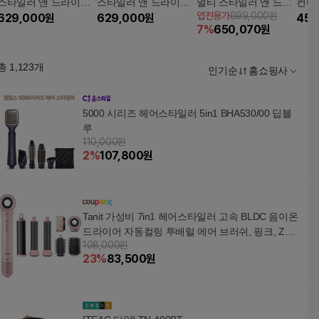
스타일러 앤 드라이어
스타일러 앤 드라이어
멀티 스타일러 앤 드라
컨디
앱전용가
699,000원
[세라믹 핑크]
629,000
원
[블루/코퍼]
629,000
원
이어(빈카블루/토
래블
45,
7
%
650,070
원
총
1,123
개
인기순
홈쇼핑사
5000 시리즈 헤어스타일러 5in1 BHA530/00 딥블
루
110,000원
2
%
107,800
원
Tanit 가성비 7in1 헤어스타일러 고속 BLDC 음이온
드라이어 자동컬링 투배럴 에어 브러쉬, 핑크, ZCY
108,000원
892-A
23
%
83,500
원