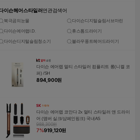
다이슨헤어스타일러
연관검색어
북극곰의눈물
다이슨디지털슬림서브마린
다이슨에어랩I.D.
휴스톰드라이기
다이슨디지털슬림청소기
블라우풍트헤어드라이기
다이슨 에어랩 멀티 스타일러 컴플리트 롱(니켈 코
퍼) /SH
894,900
원
다이슨 에어랩 코안다 2x 멀티 스타일러 앤 드라이
어 (앰버 실크/샴페인핑크) 국내AS
988,300원
7
%
919,120
원