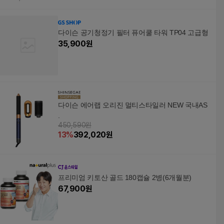
다이슨 공기청정기 필터 퓨어쿨 타워 TP04 고급형
35,900
원
다이슨 에어랩 오리진 멀티스타일러 NEW 국내AS
.
450,590원
13
%
392,020
원
프리미엄 키토산 골드 180캡슐 2병(6개월분)
67,900
원