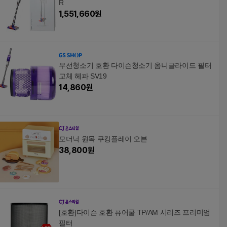
R
1,551,660
원
무선청소기 호환 다이슨청소기 옴니글라이드 필터
교체 헤파 SV19
14,860
원
모더닉 원목 쿠킹플레이 오븐
38,800
원
[호환]다이슨 호환 퓨어쿨 TP/AM 시리즈 프리미엄
필터