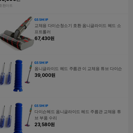
호환품 호환마트
호환마트
교체용 다이슨청소기 호환 옴니글라이드 헤드 소
프트롤러
67,430
원
옴니글라이드 헤드 주름관 이 교체용 튜브 다이슨
39,000
원
다이슨헤드 옴니글라이드 헤드 주름관 교체용 튜
브 부품 수리
23,580
원