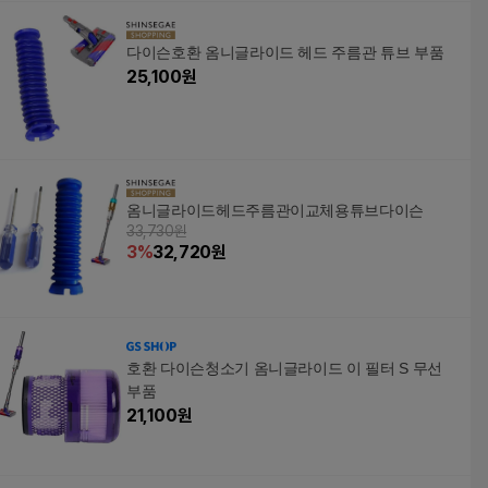
다이슨호환 옴니글라이드 헤드 주름관 튜브 부품
25,100
원
옴니글라이드헤드주름관이교체용튜브다이슨
33,730원
3
%
32,720
원
호환 다이슨청소기 옴니글라이드 이 필터 S 무선
부품
21,100
원