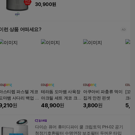
30,900
원
이런 상품 어떠세요?
아스티렙 파스텔 게코
테라돔 도마뱀 사육장
아쿠아비 파충류 먹이
[꼬망
도마뱀 사다리 백업 출
아크릴 세트 게코 크레
집게 안전 핀셋
크레
렁다리 파충류 놀이터
은신처 파충류 토템하
실리
9,210
원
48,900
원
3,800
원
5,9
우스
다이슨 퓨어 휴미디파이 쿨 크립토믹 PH-02 공기
청정기호환필터 수명연장 보조필터 두꺼운 타입