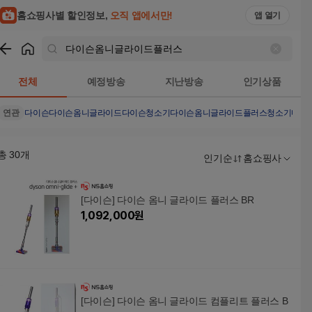
홈쇼핑사별 할인정보,
오직 앱에서만!
앱 열기
쇼핑
다이슨옴니글라이드플러스
검색결과
전체
예정방송
지난방송
인기상품
연관
다이슨
다이슨옴니글라이드
다이슨청소기
다이슨옴니글라이드플러스청소기
다이
총
30
개
인기순
홈쇼핑사
[다이슨] 다이슨 옴니 글라이드 플러스 BR
1,092,000
원
[다이슨] 다이슨 옴니 글라이드 컴플리트 플러스 B