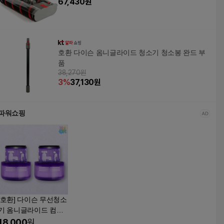
67,430
원
호환 다이슨 옴니글라이드 청소기 청소봉 완드 부
품
38,270원
3
%
37,130
원
파워쇼핑
[호환] 다이슨 무선청소
기 옴니글라이드 컴플
리트 플러스 필터 2개
18,000
원