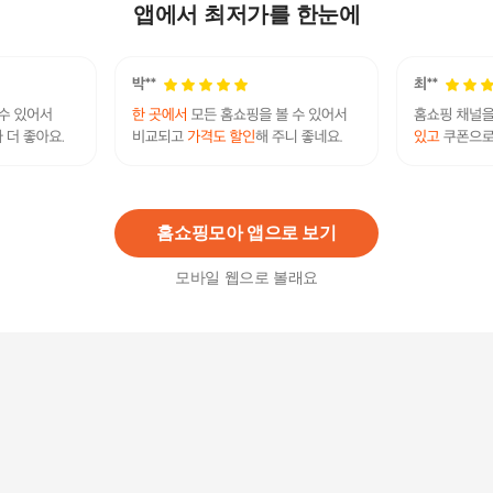
16,200원
앱에서 최저가를 한눈에
8
%
14,910
원
듀크 접이식 파티션 무타공1단1180 (지지대포함/
옵션)
62,000원
18
%
50,840
원
홈쇼핑모아 앱으로 보기
모바일 웹으로 볼래요
호환 다이슨청소기 옴니글라이드 이 필터 S 무선
부품
21,100
원
호환 다이슨청소기 옴니글라이드 필터 이 S 무선
커버