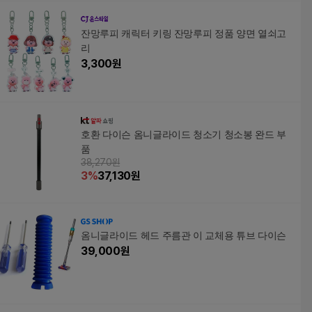
잔망루피 캐릭터 키링 잔망루피 정품 양면 열쇠고
리
3,300
원
호환 다이슨 옴니글라이드 청소기 청소봉 완드 부
품
38,270원
3
%
37,130
원
옴니글라이드 헤드 주름관 이 교체용 튜브 다이슨
39,000
원