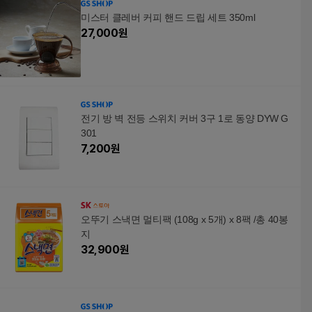
미스터 클레버 커피 핸드 드립 세트 350ml
27,000
원
전기 방 벽 전등 스위치 커버 3구 1로 동양 DYW G
301
7,200
원
오뚜기 스낵면 멀티팩 (108g x 5개) x 8팩 /총 40봉
지
32,900
원