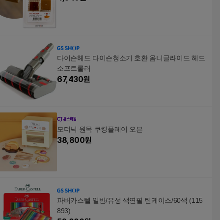
다이슨헤드 다이슨청소기 호환 옴니글라이드 헤드
소프트롤러
67,430
원
모더닉 원목 쿠킹플레이 오븐
38,800
원
파버카스텔 일반/유성 색연필 틴케이스/60색 (115
893)