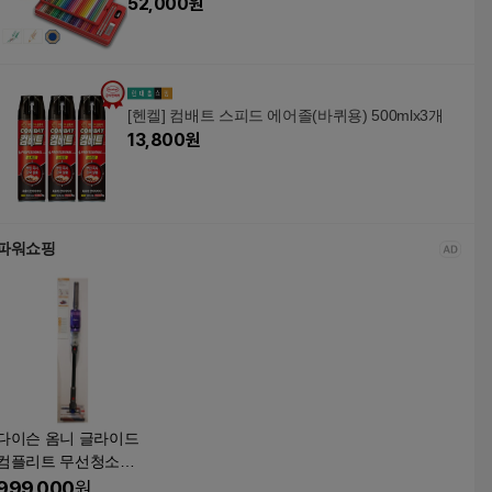
52,000
원
[헨켈] 컴배트 스피드 에어졸(바퀴용) 500mlx3개
13,800
원
파워쇼핑
다이슨 옴니 글라이드
컴플리트 무선청소기/
거치대포함
999,000
원