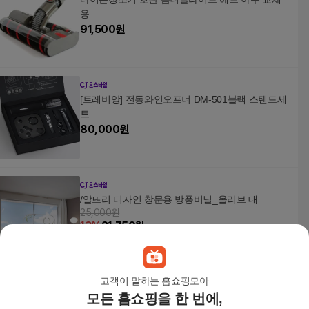
용
91,500
원
[트레비앙] 전동와인오프너 DM-501블랙 스탠드세
트
80,000
원
/알뜨리 디자인 창문용 방풍비닐_올리브 대
25,000원
13
%
21,750
원
고객이 말하는 홈쇼핑모아
모든 홈쇼핑을 한 번에,
티젠 제주녹차 1.2gx100T