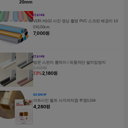
VDR-H102 사진 영상 촬영 PVC 스크린 배경지 10
0X100cm
7,000
원
방문 스펀지 틈막이 / 외풍차단 발끼임방지
2,500원
13
%
2,180
원
아트사인 펠트 사각의자캡 투명1164
4,280
원