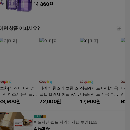
14,860
원
이런 상품 어떠세요?
[호환] 누심비 다이슨
다이슨 청소기 호환 소
싱글레이드 다이슨 옴
다이슨
무선 청소기 옴니글라
프트 브러시 헤드 V7 V
니글라이드 전용 주름
리 5
이드 전용 듀얼 헤드 교
8 V10 V11 V15 교체 부
관, 1개, 옴니글라이드
성정
39,900
원
72,000
원
17,900
원
92,
체 부품, 1개, 옴니 글라
품, 1개, HG47
KIT
환형
이드
터 무
(SV1
아트사인 펠트 사각의자캡 투명1166
4,540
원