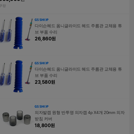
쿠팡
다이슨헤드 옴니글라이드 헤드 주름관 교체용 튜
브 부품 수리
26,860
원
다이슨헤드 옴니글라이드 헤드 주름관 교체용 튜
브 부품 수리
23,580
원
의자발캡 원형 반투명 의자캡 4p X4개 20mm 의자
받침 커버
18,800
원