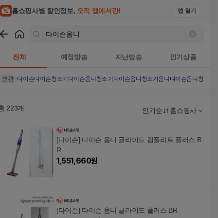
홈쇼핑사별 할인정보,
오직 앱에서만!
앱 열기
쇼핑
다이슨옴니
검색결과
전체
예정방송
지난방송
인기상품
연관
다이슨
다이슨청소기
다이슨옴니청소기
다이슨옴니청소기옴니
다이슨옴니청소기
총
223
개
인기순
홈쇼핑사
[다이슨] 다이슨 옴니 글라이드 컴플리트 플러스 B
R
1,551,660
원
[다이슨] 다이슨 옴니 글라이드 플러스 BR