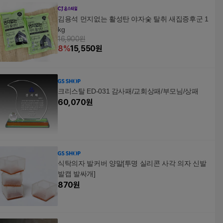
김용석 먼지없는 활성탄 야자숯 탈취 새집증후군 1
kg
16,900원
8
%
15,550
원
크리스탈 ED-031 감사패/교회상패/부모님/상패
60,070
원
식탁의자 발커버 양말[투명 실리콘 사각 의자 신발
발캡 발싸개]
870
원