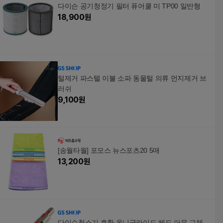
다이슨 공기청정기 필터 퓨어쿨 미 TP00 일반형
18,900
원
털제거 파스텔 이불 소파 동물털 의류 먼지제거 브
러쉬
9,100
원
[송월타월] 포모스 뉴스포츠20 5매
13,200
원
다이슨청소기 호환 옴니글라이드 헤드 아무 교체