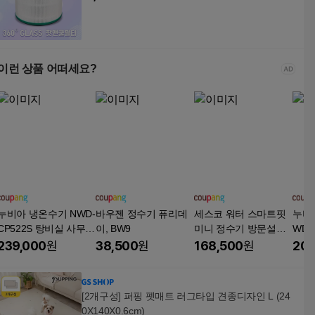
이런 상품 어떠세요?
누비아 냉온수기 NWD-
바우젠 정수기 퓨리데
세스코 워터 스마트핏
누비
CP522S 탕비실 사무실
이, BW9
미니 정수기 방문설치,
WD-
생수통 물통
EW-210
통 
239,000
원
38,500
원
168,500
원
209
[2개구성] 퍼핑 펫매트 러그타입 견종디자인 L (24
0X140X0.6cm)