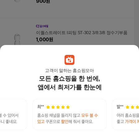
900
원
이퀄스트레이트 I피팅 ST-302 3/8:3/8 정수기부품
1,000
원
고객이 말하는 홈쇼핑모아
[호환]다이슨퓨어쿨링크 타워형 TP/AM필터 프리
모든 홈쇼핑을 한 번에,
미엄
앱에서 최저가를 한눈에
30,900
원
다이슨에어랩컴플리트리퍼
연관검색어
다이슨에어랩
다이슨
에어랩
다이슨에어랩컴플리