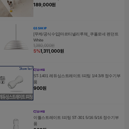
189,000
원
[무케/공식수입]마르티넬리루체_쿠폴로네 펜던트
White
1,380,000원
5
%
1,311,000
원
ST-1401 레듀싱스트레이트 I피팅 1/4:3/8 정수기부
품
900
원
이퀄스트레이트 I피팅 ST-301 5/16:5/16 정수기부
품