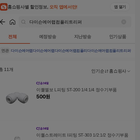
홈쇼핑사별 할인정보,
오직 앱에서만!
앱 열기
쇼핑
다이슨에어랩컴플리트리퍼
검색결과
전체
예정방송
지난방송
인기상품
연관
다이슨에어랩
다이슨
에어랩
다이슨에어랩컴플리
다이슨에어랩컴플리트리퍼컴플
총
11
개
인기순
홈쇼핑사
이퀄엘보 L피팅 ST-200 1/4:1/4 정수기부품
500
원
이퀄스트레이트 I피팅 ST-303 1/2:1/2 정수기부품