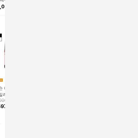
 니켈코퍼
,000
원
 에어랩 i.d. 멀티
[다이슨] 에어랩 i.d.™
다이슨 슈퍼소닉 뉴럴
다이슨 에어
일러 앤 드라이어
멀티 스타일러 앤 드라
헤어드라이어 [블루/코
스타일러 
,000원
앱전용가
699,000원
믹 핑크]
이어(빈카블루/토
퍼]와 보관케이스
599,000
원
[블루/코퍼
629,00
597,550
원
7
%
650,070
원