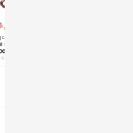
] 다이슨 슈퍼소닉
다이슨 슈퍼소닉 뉴럴
[대여] 110V 다이슨 드
[국내정품/
블 드라이기 렌탈
헤어드라이어 515083-
라이기 슈퍼소닉 택배
이슨 슈퍼
볼트 일본 미국 대
01 보관케이스 세트 블
수령 일본 대만 미국 괌
어드라이어
00
원
469,000
원
8,800
원
495,0
집앞수령반납 1일
루 코퍼 온도조절 헤어
하와이 1일
프리콧/토
트프랜드W
쿠팡
여행은 렌탈친구
쿠팡
드라이기 드라이어 강
백 구성 세라믹아프리
력한 간편한 편리한 전
기 가정용 hair dryer