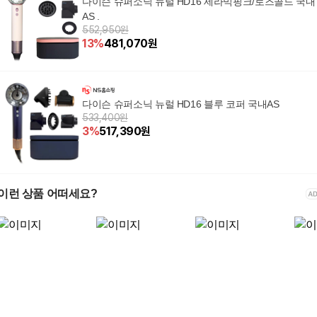
다이슨 슈퍼소닉 뉴럴 HD16 세라믹핑크/로즈골드 국내
AS .
552,950원
13
%
481,070
원
다이슨 슈퍼소닉 뉴럴 HD16 블루 코퍼 국내AS
533,400원
3
%
517,390
원
이런 상품 어떠세요?