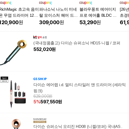
RichMagic 초고속 음이
파나소닉 나노이 미네
블라우풍트 에어이지
[26
온 무엽 드라이어 12가
랄 모이스처 헤어 드라
프로 에어홀 BLDC 드
초경량
지 모드 BLDC 가정용
이어 수분 두피 스킨 케
라이기 BLP-HD7300 1
라이
120,900
원
309,000
원
53,290
원
61,
드라이기 1600W+자기
어 드라이기 EH-NA0K,
500W, BLP-HD7300IV,
일리
흡입노즐, 단일상품, 아
차콜 블랙, EH-NA0K
아이보리
160
이언 블랙
유닉
(국내정품출고) 다이슨 슈퍼소닉 HD15 니켈 / 코퍼
552,020
원
다이슨 에어랩 i.d. 멀티 스타일러 앤 드라이어 (세라믹
핑크)
629,000원
5
%
597,550
원
다이슨 슈퍼소닉 오리진 HD08 (니켈/코퍼) 국내AS .