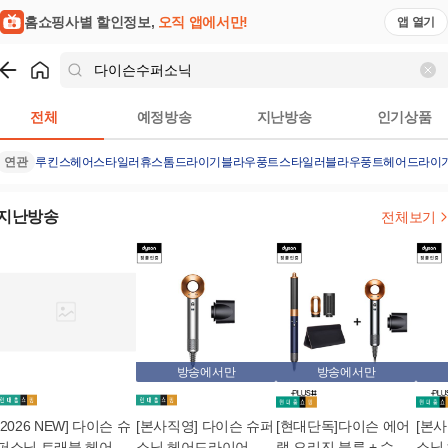
홈쇼핑사별 할인정보,
오직 앱에서만!
앱 열기
쇼핑
다이슨수퍼소닉
검색결과
전체
예정방송
지난방송
인기상품
연관
루킨스헤어스타일러
휴스톰드라이기
블라우풍트스타일러
블라우풍트헤어드라이
지난방송
전체보기
방송에서만
방송에서만
[2026 NEW] 다이슨 슈
[본사직영] 다이슨 슈퍼
[현대단독]다이슨 에어
[본
퍼소닉 트래블 헤어드
소닉 헤어드라이어 오
랩 오리진 블루 + 슈퍼
소닉