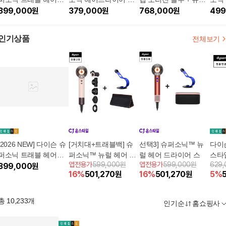
라이어 [세라믹 핑크]+
399,000
원
리진 니켈코퍼
379,000
원
소닉 오리진 니켈 패키
768,000
원
리진
499
유니버셜 스탠드
지 + 트래블백
인기상품
전체보기
[2026 NEW] 다이슨 슈
[거치대+트래블백] 슈
선택3] 슈퍼소닉™ 뉴
다이슨
퍼소닉 트래블 헤어드
퍼소닉™ 뉴럴 헤어 드
럴 헤어 드라이어 스
스타
앱전용가
599,000원
앱전용가
599,000원
629
라이어 [세라믹 핑크]+
399,000
원
라이어 세라믹핑크
[세라
16
%
501,270
원
16
%
501,270
원
5
%
유니버셜 스탠드
총
10,233
개
인기순
홈쇼핑사