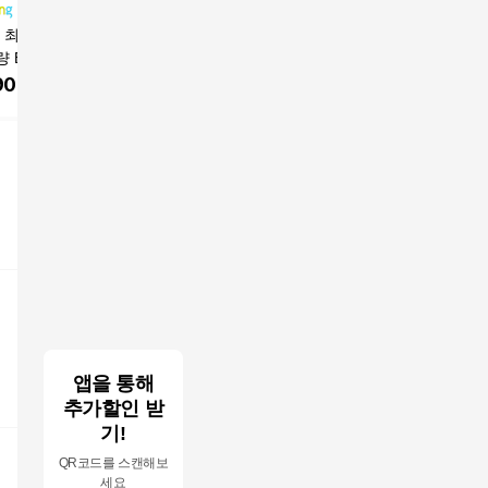
년 최신형] 유닉스
[하이엔드]음이온 초고
다이슨 슈퍼소닉 뉴럴
다이슨 슈
 BLDC 헤어 드
출력 BLDC 항공모터
헤어드라이어 + 보관케
드라이어 
기 에어스피더 데
순환기능 가정용 전문
이스 세트 122656-01
900
원
119,700
원
469,000
원
334,5
 LED 디스플레이
가용 헤어 드라이기, 에
0W, 화이트 그레이,
센셜 화이트
스 에어스피더
앱을 통해
추가할인 받
기!
QR코드를 스캔해보
세요