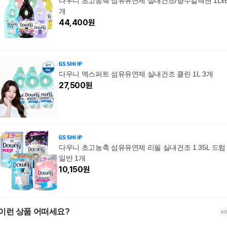
다우니 초고농축 섬유유연제 실내건조/향수컬렉션 1Lx
개
44,400
원
다우니 엑스퍼트 섬유유연제 실내건조 클린 1L 3개
27,500
원
다우니 초고농축 섬유유연제 리필 실내건조 1.35L 드럼
일반 1개
10,150
원
이런 상품 어떠세요?