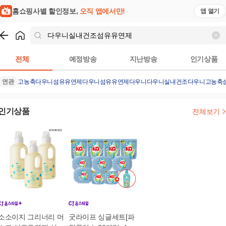
홈쇼핑사별 할인정보,
오직 앱에서만!
앱 열기
쇼핑
다우니실내건조섬유유연제
검색결과
전체
예정방송
지난방송
인기상품
연관
고농축다우니섬유유연제
다우니섬유유연제
다우니
다우니실내건조
다우니고농축
인기상품
전체보기
소소이지 그리너리 머
굿라이프 싱글세트[파