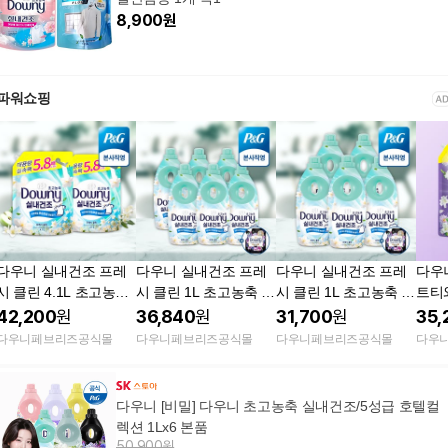
8,900
원
파워쇼핑
다우니 실내건조 프레
다우니 실내건조 프레
다우니 실내건조 프레
다우
시 클린 4.1L 초고농축
시 클린 1L 초고농축 섬
시 클린 1L 초고농축 섬
트티와
섬유유연제 리필 2개
유유연제 본품 6개 +
유유연제 본품 5개 +
농축
42,200
원
36,840
원
31,700
원
35,
(증정) 섬유유연제 200
(증정) 섬유유연제 200
2개
다우니페브리즈공식몰
다우니페브리즈공식몰
다우니페브리즈공식몰
다우
ml 샘플 1개
ml 샘플 1개
다우니 [비밀] 다우니 초고농축 실내건조/5성급 호텔컬
렉션 1Lx6 본품
50,900원