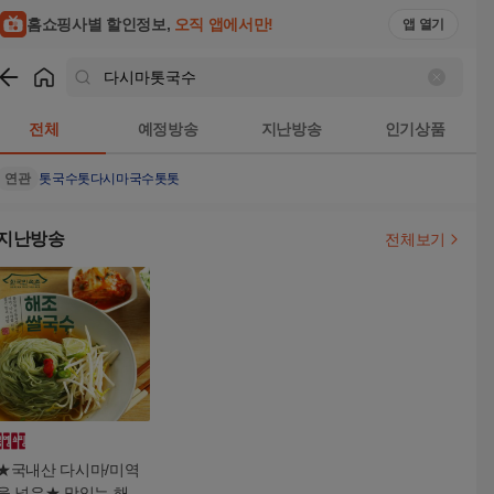
홈쇼핑사별 할인정보,
오직 앱에서만!
앱 열기
쇼핑
다시마톳국수
검색결과
전체
예정방송
지난방송
인기상품
연관
톳국수
톳
다시마국수
톳톳
지난방송
전체보기
★국내산 다시마/미역
을 넣은★ 맛있는 해조