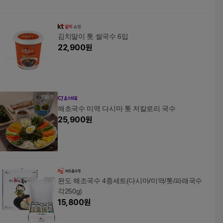
김치말이 톳 쌀국수 6입
22,900
원
해초국수 미역 다시마 톳 저칼로리 국수
25,900
원
완도 해조국수 4종세트(다시마/미역/톳/파래국수
각250g)
15,800
원