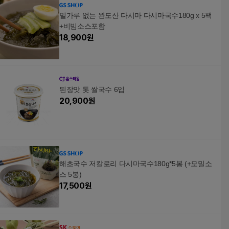
밀가루 없는 완도산 다시마 다시마국수180g x 5팩
+비빔소스포함
18,900
원
된장맛 톳 쌀국수 6입
20,900
원
해초국수 저칼로리 다시마국수180g*5봉 (+모밀소
스 5봉)
17,500
원