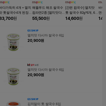
바다가득히 4개 + 멸치
해뜰푸드 해조 쌀국수
[간편 컵국수] 멸치맛
바다
맛 톳쌀국수4개 된장톳
컵라면2종 [멸치맛다시
톳 쌀국수 82g*6개, 6
면속
쌀국수 4개+멸치맛 다
마쌀국수12개+멸치맛
개, 82g
멸치
83,700
원
55,500
원
14,600
원
14,
시마 쌀국수 시원하고
톳쌀국수12개] 튀기지
칼칼한 국물에 저칼로
않은 깔끔한 건면 컵국
리면
수, 1박스
멸치맛 다시마 쌀국수 6입
20,900
원
멸치맛 다시마 쌀국수 6입
20,900
원
김치말이 톳 쌀국수 6입