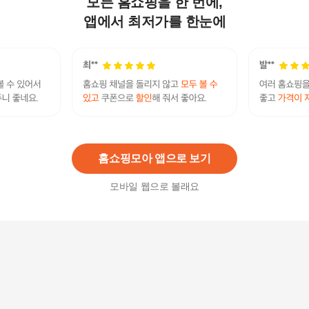
모든 홈쇼핑을 한 번에,
삶지 않고 바로 먹는 간편한 웰빙 해조미다시마국
수180gx15팩
앱에서 최저가를 한눈에
28,900
원
삶지 않고 바로 먹는 간편한 웰빙 해조미다시마국
수180gx20팩
36,900
원
홈쇼핑모아 앱으로 보기
모바일 웹으로 볼래요
완도바다가득 해조국수 15인분세트(스프포함 / 다
시마국수 500g+미역국수500g+톳국수500g)
19,800
원
삶지 않고 바로 먹는 간편한 웰빙 해조미다시마국