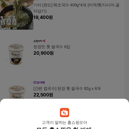
기타 [완도] 해조국수 400g*4개 (미역/톳/다시마 골
라담기)
19,400
원
된장맛 톳 쌀국수 6입
20,900
원
[간편 컵국수] 된장 톳 쌀국수 82g x 6개
22,500
원
고객이 말하는 홈쇼핑모아