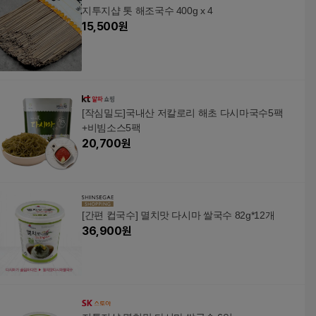
지투지샵 톳 해조국수 400g x 4
15,500
원
[작심밀도]국내산 저칼로리 해초 다시마국수5팩
+비빔소스5팩
20,700
원
[간편 컵국수] 멸치맛 다시마 쌀국수 82g*12개
36,900
원