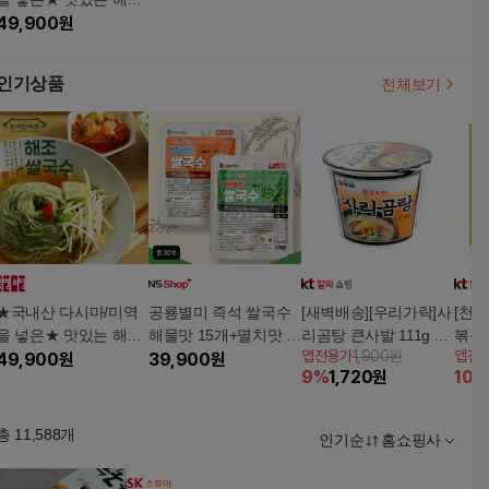
쌀국수 3종 30개
49,900
원
인기상품
전체보기
★국내산 다시마/미역
공룡별미 즉석 쌀국수
[새벽배송][우리가락]사
[천
을 넣은★ 맛있는 해조
해물맛 15개+멸치맛 1
리곰탕 큰사발 111g 1
볶음밥
앱전용가
1,900원
앱전
쌀국수 3종 30개
49,900
원
5개구매 후 3천원 적립
39,900
원
개
볶음밥
9
%
1,720
원
10
%
총
11,588
개
인기순
홈쇼핑사