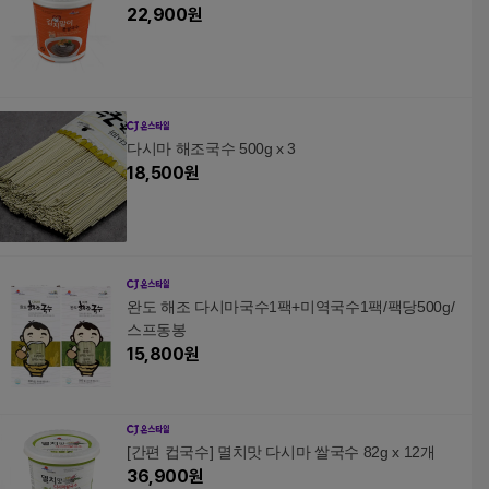
22,900
원
다시마 해조국수 500g x 3
18,500
원
완도 해조 다시마국수1팩+미역국수1팩/팩당500g/
스프동봉
15,800
원
[간편 컵국수] 멸치맛 다시마 쌀국수 82g x 12개
36,900
원