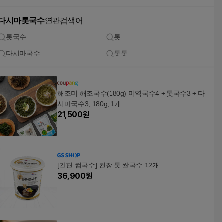
다시마톳국수
연관검색어
톳국수
톳
다시마국수
톳톳
해조미 해조국수(180g) 미역국수4 + 톳국수3 + 다
시마국수3, 180g, 1개
21,500
원
[간편 컵국수] 된장 톳 쌀국수 12개
36,900
원