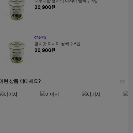
지투지샵 멸치맛 다시마 쌀국수 6입
20,900
원
멸치맛 다시마 쌀국수 6입
20,900
원
이런 상품 어떠세요?