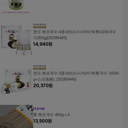
완도 해조국수 4종세트(다시마/미역/톳/파래국수
각250g)[33289445]
14,940
원
완도 해조국수 3종세트(다시마/미역/톳국수 각500
g+스프동봉)..[33289446]
20,370
원
톳 해조국수 400g x 3
13,500
원