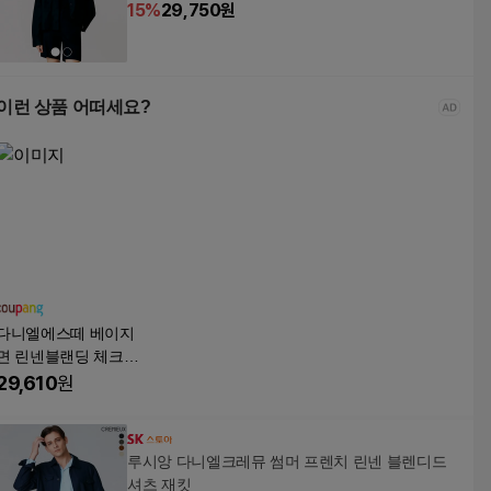
15
%
29,750
원
이런 상품 어떠세요?
다니엘에스떼 베이지
면 린넨블랜딩 체크자
켓 85 여성 WJK2407
29,610
원
레트로코드
루시앙 다니엘크레뮤 썸머 프렌치 린넨 블렌디드
셔츠 재킷