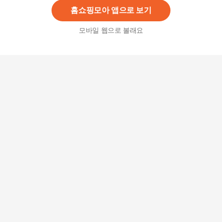
홈쇼핑모아 앱으로 보기
모바일 웹으로 볼래요
다니엘피에솔리 가디건 린넨 코튼 가디건 그레이
462,000원
10
%
415,800
원
[루시앙]다니엘크레뮤 썸머 린넨 블렌디드 반팔 니
트
9,710
원
다니엘크레뮤 썸머 린넨 블렌디드 반팔 니트
9,900
원