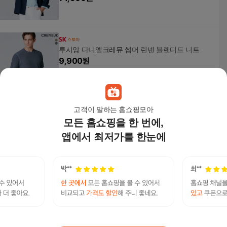
루시앙 다니엘크레뮤 썸머 린넨 블렌디드 니트
9,900
원
고객이 말하는 홈쇼핑모아
모든 홈쇼핑을 한 번에,
[다니엘크레뮤] Summer 린넨 와이드 팬츠 [2 color
s]
앱에서 최저가를 한눈에
18,000
원
다니엘크레뮤 DANIEL CREMIEUX 26SS 워셔블
린넨 블렌드 헨리넥 니트 그레이
40,000
원