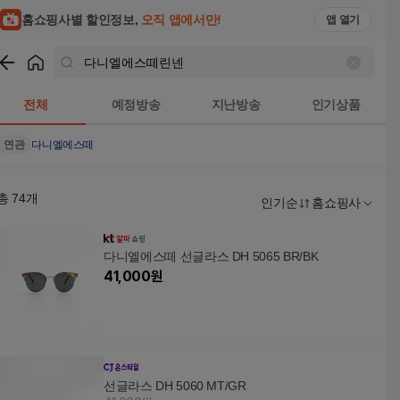
홈쇼핑사별 할인정보,
오직 앱에서만!
앱 열기
쇼핑
다니엘에스떼린넨
검색결과
전체
예정방송
지난방송
인기상품
연관
다니엘에스떼
총
74
개
인기순
홈쇼핑사
다니엘에스떼 선글라스 DH 5065 BR/BK
41,000
원
선글라스 DH 5060 MT/GR