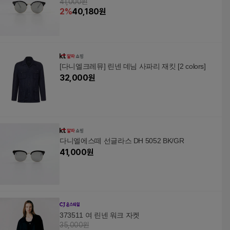
41,000원
2
%
40,180
원
[다니엘크레뮤] 린넨 데님 사파리 재킷 [2 colors]
32,000
원
다니엘에스떼 선글라스 DH 5052 BK/GR
41,000
원
373511 여 린넨 워크 자켓
35,000원