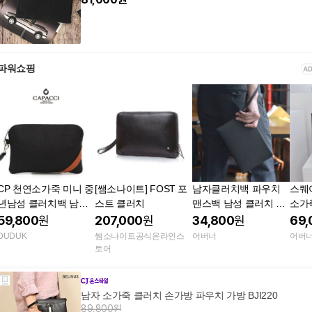
파워쇼핑
CP 천연소가죽 미니 중
[쌤소나이트] FOST 포
남자클러치백 파우치
스퀘
년남성 클러치백 남자
스트 클러치
맨스백 남성 클러치 미
소가
맨스백 손가방
니 손가방
블랙
59,800
원
207,000
원
34,800
원
69,
DUDUK
쌤소나이트공식온라인스
어버너
어버
토어
남자 소가죽 클러치 손가방 파우치 가방 BJI220
89,800원