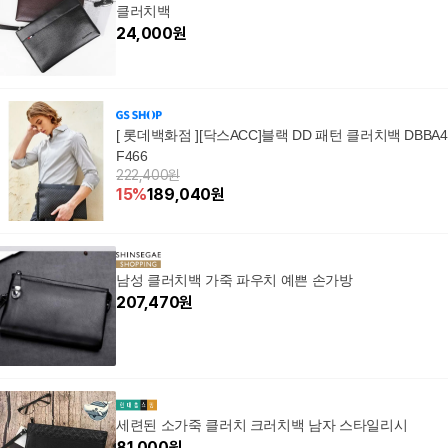
클러치백
24,000
원
[ 롯데백화점 ][닥스ACC]블랙 DD 패턴 클러치백 DBBA4
F466
222,400원
15
%
189,040
원
남성 클러치백 가죽 파우치 예쁜 손가방
207,470
원
세련된 소가죽 클러치 크러치백 남자 스타일리시
81,000
원