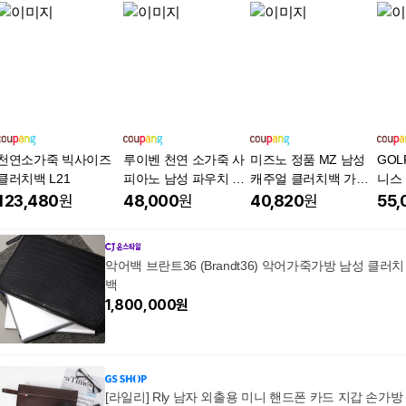
천연소가죽 빅사이즈
루이벤 천연 소가죽 사
미즈노 정품 MZ 남성
GOL
클러치백 L21
피아노 남성 파우치 가
캐주얼 클러치백 가죽
니스
죽 손가방 클러치백
대용량 손가방 파우치
백 S
123,480
원
48,000
원
40,820
원
55,
백, 블랙, 1개
팡]
악어백 브란트36 (Brandt36) 악어가죽가방 남성 클러치
백
1,800,000
원
[라일리] Rly 남자 외출용 미니 핸드폰 카드 지갑 손가방