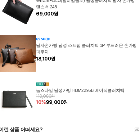
WilliamPOLO(윌리엄폴로) 남성클러치백 남자 손가방
맨스백 248
69,000
원
남자손가방 남성 스트랩 클러치백 1P 부드러운 손가방
파우치
18,100
원
놈스타일 남성가방 HBM2295B 베이직클러치백
110,000원
10
%
99,000
원
이런 상품 어떠세요?