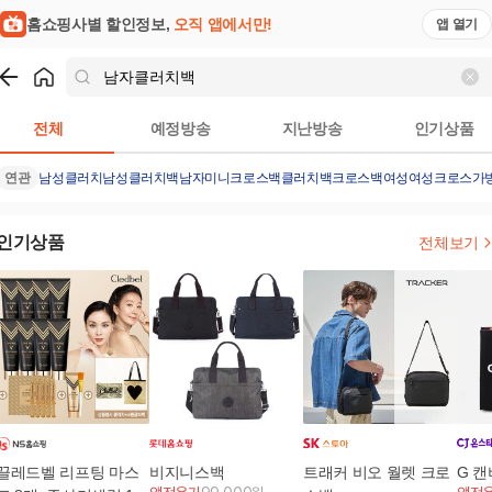
홈쇼핑사별 할인정보,
오직 앱에서만!
앱 열기
쇼핑
남자클러치백
검색결과
전체
예정방송
지난방송
인기상품
연관
남성클러치
남성클러치백
남자미니크로스백
클러치백
크로스백여성
여성크로스가
인기상품
전체보기
끌레드벨 리프팅 마스
비지니스백
트래커 비오 월렛 크로
G 