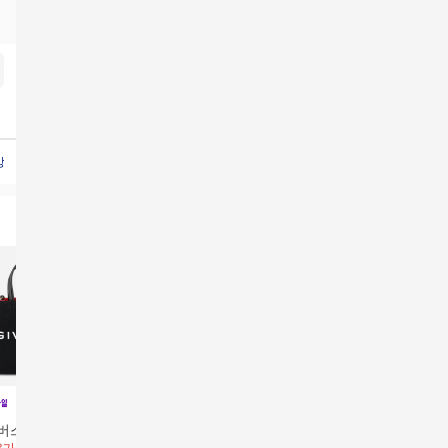
방
여성버킷백
미니크로스백여성
명품크로스백
닥스남성가방
가죽크로스백
명품백
여성클러
캔버스 미니 토트백
버버리 뉴 햄프셔 크로
리얼 크로커 클래식 토
클라우드