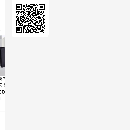
어즈 M 사피아노
소가죽 남성클러치백
루이스벤 천연소가죽
스퀘어즈 
죽 남자 클러치백
남자손가방 남자핸드
사피아노 남성클러치
자 클러치
 스트랩 O
백 맨스백 (996) (1504)
백 파우치 맨스백 손가
아이패드
000
원
58,300
원
48,000
원
89,00
방
너
트래블팩
루이스벤
어버너