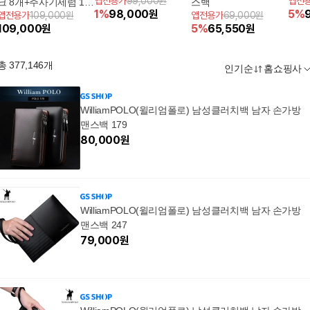
앱전용가
99,000원
앱전
크 8개+주사기세럼 1박
스백
1
%
98,000
원
5
%
앱전용가
109,000원
앱전용가
69,000원
스+대용량세럼+브러쉬
109,000
원
5
%
65,550
원
+(상품평시)골드클러치
+빅백
총
377,146
개
인기순
홈쇼핑사
WilliamPOLO(윌리엄폴로) 남성클러치백 남자 손가방
맨스백 179
80,000
원
WilliamPOLO(윌리엄폴로) 남성클러치백 남자 손가방
맨스백 247
79,000
원