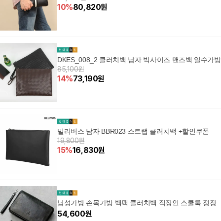
10
%
80,820
원
DKES_008_2 클러치백 남자 빅사이즈 맨즈백 일수가방
85,100원
14
%
73,190
원
빌리버스 남자 BBR023 스트랩 클러치백 +할인쿠폰
19,800원
15
%
16,830
원
남성가방 손목가방 백팩 클러치백 직장인 스쿨룩 정장
54,600
원