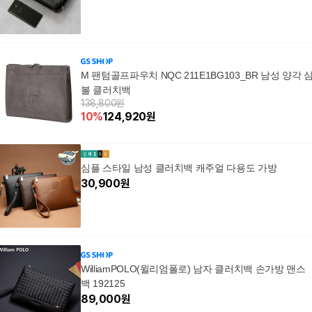
M 팬텀골프파우치 NQC 211E1BG103_BR 남성 양각 
볼 클러치백
138,800원
10
%
124,920
원
심플 스타일 남성 클러치백 캐주얼 다용도 가방
30,900
원
WilliamPOLO(윌리엄폴로) 남자 클러치백 손가방 맨스
백 192125
89,000
원