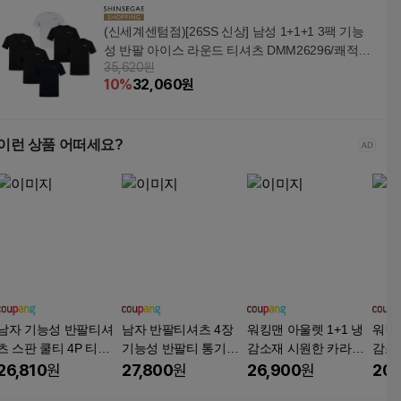
(신세계센텀점)[26SS 신상] 남성 1+1+1 3팩 기능
성 반팔 아이스 라운드 티셔츠 DMM26296/쾌적함,
35,620원
냉감,운동복
10
%
32,060
원
이런 상품 어떠세요?
남자 기능성 반팔티셔
남자 반팔티셔츠 4장
워킹맨 아울렛 1+1 냉
워킹맨
츠 스판 쿨티 4P 티셔
기능성 반팔티 통기성
감소재 시원한 카라반
감소
츠 남녀공용 여름용 tan
반팔 쿨링 운동 티셔츠
팔 티셔츠 등산복 일상
반팔
26,810
원
27,800
원
26,900
원
20,
lz-119
범록-2508
복 작업복 쿨티셔츠 빅
산복