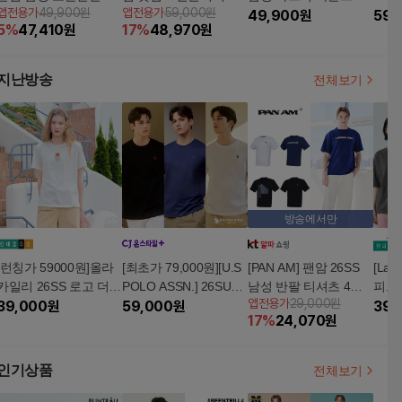
앱전용가
49,900원
앱전용가
59,000원
셔츠 5종
남성용
팔티 4종 (B607M)
49,900
원
MER
59,
5
%
47,410
원
17
%
48,970
원
팔 티
지난방송
전체보기
방송에서만
[런칭가 59000원]올라
[최초가 79,000원][U.S
[PAN AM] 팬암 26SS
[Lac
카일리 26SS 로고 더블
POLO ASSN.] 26SUM
남성 반팔 티셔츠 4종
피그
앱전용가
29,000원
실켓 코튼 티셔츠 1종
39,000
원
MER 프레시아 썸머 반
59,000
원
세트
츠 3
39,
17
%
24,070
원
팔 티셔츠 3종 남성
인기상품
전체보기