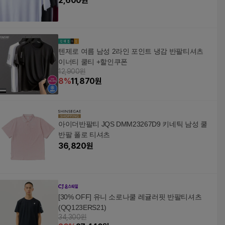
2,600
원
텐제로 여름 남성 2라인 포인트 냉감 반팔티셔츠
이너티 쿨티 +할인쿠폰
12,900원
8
%
11,870
원
아이더반팔티 JQS DMM23267D9 키네틱 남성 쿨
반팔 폴로 티셔츠
36,820
원
[30% OFF] 유니 소로나쿨 레귤러핏 반팔티셔츠
(QQ123ERS21)
34,300원