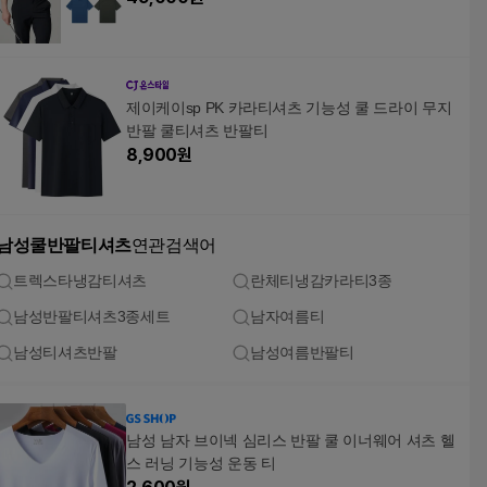
제이케이sp PK 카라티셔츠 기능성 쿨 드라이 무지
반팔 쿨티셔츠 반팔티
8,900
원
남성쿨반팔티셔츠
연관검색어
트렉스타냉감티셔츠
란체티냉감카라티3종
남성반팔티셔츠3종세트
남자여름티
남성티셔츠반팔
남성여름반팔티
남성 남자 브이넥 심리스 반팔 쿨 이너웨어 셔츠 헬
스 러닝 기능성 운동 티