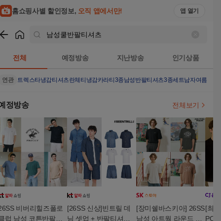
홈쇼핑사별 할인정보,
오직 앱에서만!
앱 열기
쇼핑
남성쿨반팔티셔츠
검색결과
전체
예정방송
지난방송
인기상품
연관
트렉스타냉감티셔츠
란체티냉감카라티3종
남성반팔티셔츠3종세트
남자여름티
남
예정방송
전체보기
26SS 비버리힐즈폴로
[26SS 신상]빈트릴 데
[장미쉘바스키아] 26SS
[최초가
클럽 남성 코튼반팔티
님 셋업 + 반팔티셔츠
남성 아트웍 라운드 반
POLO