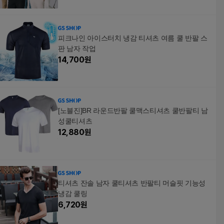
피크나인 아이스터치 냉감 티셔츠 여름 쿨 반팔 스
판 남자 작업
14,700
원
[노블진]BR 라운드반팔 쿨맥스티셔츠 쿨반팔티 남
성쿨티셔츠
12,880
원
티셔츠 잔솔 남자 쿨티셔츠 반팔티 머슬핏 기능성
냉감 쿨링
6,720
원