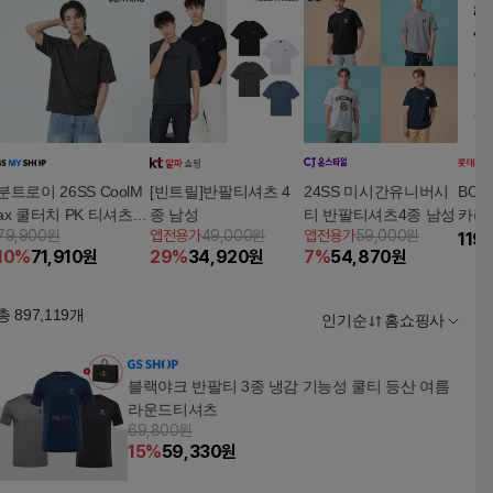
분트로이 26SS CoolM
[빈트릴]반팔티셔츠 4
24SS 미시간유니버시
BOB
ax 쿨터치 PK 티셔츠 2
종 남성
티 반팔티셔츠4종 남성
카라
79,900원
앱전용가
49,000원
앱전용가
59,000원
종 (남성용)
119
10
%
71,910
원
29
%
34,920
원
7
%
54,870
원
총
897,119
개
인기순
홈쇼핑사
블랙야크 반팔티 3종 냉감 기능성 쿨티 등산 여름
라운드티셔츠
69,800원
15
%
59,330
원