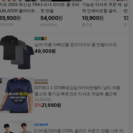
지프 26SS 최신상 TRA
1+1+1 라이트 쿨 오버
기능성 티셔츠 주문 제
남녀
ILBLAZER 쿨라이트 아
핏 반팔
작 인쇄비포함 글리머
반팔 
스킨 반팔 티셔츠 3종
쿨티 쿨론 단체티 커스
셔츠
35,930
원
54,000
원
10,900
원
13,
남녀공용 TV상품
텀 운동복 체육복 로고
GSSHOP
ardentsoul
올은샵
멋지
남자 여름 아빠선물 윈드다이브 쿨 반팔티셔츠
49,000
원
[GTM] 1 1 GTMB냉감실크카라반팔티 남자 여름
쿨소재 통기성 빠른건조 티셔츠 작업복 출근복
22,800원
5
%
21,660
원
[디바옴므]여름 COOL 솔리드 라운드 반팔 니트 티