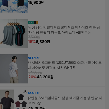
15,900
원
남성 냉감 반팔티셔츠 쿨티셔츠 빅사이즈 여름 남
자 런닝 반팔티 라운드 아이스티 +할인쿠폰
7,500원
15
%
6,380
원
내셔널지오그래픽 N262UTS903 소로나 쿨 메이즈
세미오버핏 반팔 티셔츠 WHITE
54,000원
20
%
43,200
원
[2만원 SALE]밀레골프 남성 에어쿨 기능성 반팔 티
셔츠 5종
49,000
원