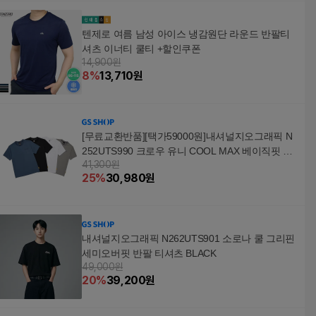
텐제로 여름 남성 아이스 냉감원단 라운드 반팔티
셔츠 이너티 쿨티 +할인쿠폰
14,900원
8
%
13,710
원
[무료교환반품][택가59000원]내셔널지오그래픽 N
252UTS990 크로우 유니 COOL MAX 베이직핏 반
41,300원
팔 티셔츠 4종택 1
25
%
30,980
원
내셔널지오그래픽 N262UTS901 소로나 쿨 그리핀
세미오버핏 반팔 티셔츠 BLACK
49,000원
20
%
39,200
원