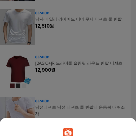
남자 데일리 라이어드 이너 무지 티셔츠 쿨 반팔
12,510
원
[BASIC+]R 드라이쿨 슬림핏 라운드 반팔 티셔츠
12,900
원
남성티셔츠 남성 티셔츠 쿨 반팔티 운동복 매쉬소
재
10,860
원