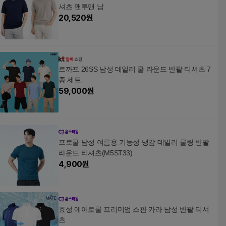
셔츠 맨투맨 남
20,520
원
르까프 26SS 남성 데일리 쿨 라운드 반팔 티셔츠 7
종 세트
59,000
원
프로쿨 남성 여름용 기능성 냉감 데일리 쿨링 반팔
라운드 티셔츠(M5ST33)
4,900
원
효성 에어로쿨 프리미엄 스판 카라 남성 반팔 티셔
츠