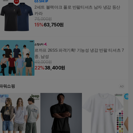
2세트 블랙야크 폴로 반팔티셔츠 남자 냉감 등산
카라
75,000원
15
%
63,750
원
르까프 26SS 파격기획! 기능성 냉감 반팔 티셔츠 7
종, 남성
49,000원
22
%
38,400
원
파워쇼핑