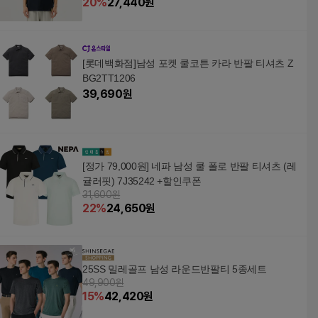
20
%
27,440
원
[롯데백화점]남성 포켓 쿨코튼 카라 반팔 티셔츠 Z
BG2TT1206
39,690
원
[정가 79,000원] 네파 남성 쿨 폴로 반팔 티셔츠 (레
귤러핏) 7J35242 +할인쿠폰
31,600원
22
%
24,650
원
25SS 밀레골프 남성 라운드반팔티 5종세트
49,900원
15
%
42,420
원