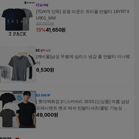
사이즈 아웃도어 A306
A305
[7DAYS 단독] 공용 라운드 트리플 반팔티 1BYRTX
U901_MM
49,000원
15
%
41,650
원
[깨비몰]남성 무봉제 심리스 냉감 쿨 반팔티 이너웨
어
6,530
원
[ 롯데백화점 ]디스커버리 26SS [신상품] 여름 남성
프레시벤트 벤프 메쉬 반팔티셔츠/쿨링 기능성 통
기성 흡습속건 트레이닝 티셔츠 DMRS65063 DON
49,000
원
GTAN