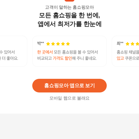
고객이 말하는 홈쇼핑모아
모든 홈쇼핑을 한 번에,
패턴 쿨토시 머슬티셔츠 남성헬스상의 남자반팔머
슬핏 남자어깨티
앱에서 최저가를 한눈에
16,580
원
쿨원단 로우스메쉬반팔 쿨링원단 운동복 헬스복
남자반팔
5,430
원
홈쇼핑모아 앱으로 보기
모바일 웹으로 볼래요
남자 쿨반팔티 아이스 냉감 베이직 여름 아 티셔츠
16,690원
3
%
16,190
원