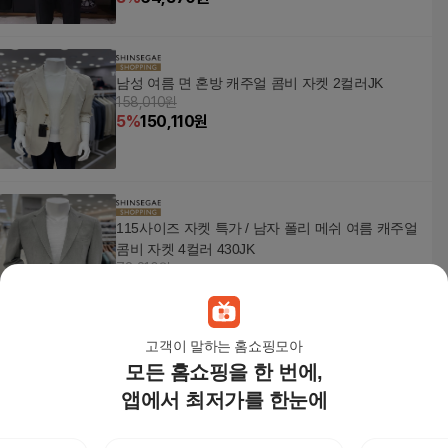
남성 여름 면 혼방 캐주얼 콤비 자켓 2컬러JK
158,010원
5
%
150,110
원
115사이즈 자켓 특가 / 남자 폴리 메쉬 여름 캐주얼
콤비 자켓 4컬러 430JK
78,210원
5
%
74,300
원
고객이 말하는 홈쇼핑모아
모든 홈쇼핑을 한 번에,
페라어스 남성 와샤 양트임 여름 자켓 CJM3AJ703
5
앱에서 최저가를 한눈에
109,900원
3
%
106,610
원