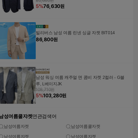
80,660원
5
%
76,630
원
빌리버스 남성 여름 린넨 싱글 자켓 BIT014
86,800
원
남성 워싱 여름 캐주얼 면 콤비 자켓 2컬러 - G블
루, L베이지JK
108,710원
5
%
103,280
원
남성여름쿨쟈켓
연관검색어
남성여름자켓
남성여름쿨자켓
남성여름쟈켓
남성여름쟈켓