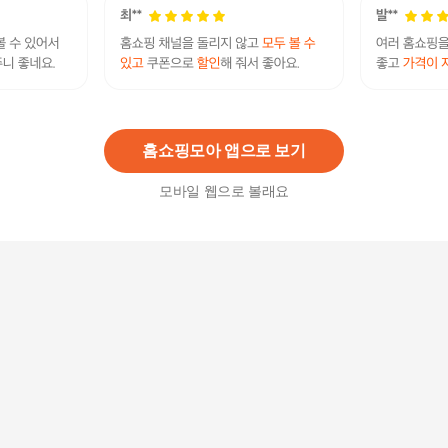
[현대백화점] [레노마] 남성 봄여름 시어서커 사방
스판 그레이 AMC 캐주얼 콤비 자켓 RQEMCJ03A
105,000원
RQEMCJ03A +할인쿠폰
20
%
84,000
원
홈쇼핑모아 앱으로 보기
모바일 웹으로 볼래요
SMJ1036 중년 남성 자켓 기본핏 남자 콤비 정장
자켓 봄 여름
87,800원
12
%
77,270
원
남자 봄 여름 국내제작 프리미엄 캐주얼 콤비자켓
HS-L-CO-4 +할인쿠폰
140,800원
4
%
135,170
원