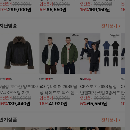
앱전용가
359,000원
앱전용가
69,000원
앱전용가
199,000원
앱전
자켓
레이어
루핏X로보 남성 나파
루핏
17
%
299,000
원
5
%
65,550
원
15
%
169,150
원
15
%
램스킨 자켓
자켓 
지난방송
전체보기
○남성 호주산 양모100
■O 슈나이더 26SS 남
CK스포츠 26SS 남성
CK스
FAUX무스탕 자켓
성 하이드로 엑스 윈드
반팔재킷 셋업 3종세트
반팔
앱전용가
166,000원
앱전용가
49,900원
앱전용가
69,000원
69,
자켓 1종(S601M)
16
%
139,440
원
16
%
41,920
원
5
%
65,550
원
10
%
인기상품
전체보기