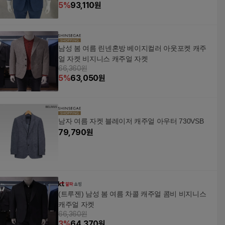
5
%
93,110
원
남성 봄 여름 린넨혼방 베이지컬러 아웃포켓 캐주
얼 자켓 비지니스 캐주얼 자켓
66,360원
5
%
63,050
원
남자 여름 자켓 블레이저 캐주얼 아우터 730VSB
79,790
원
(트루젠) 남성 봄 여름 차콜 캐주얼 콤비 비지니스
캐주얼 자켓
66,360원
3
%
64,370
원