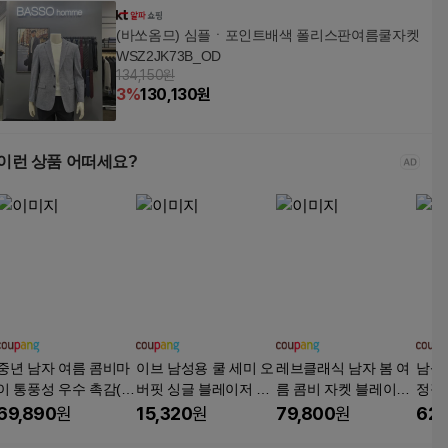
(바쏘옴므) 심플ㆍ포인트배색 폴리스판여름쿨자켓
WSZ2JK73B_OD
134,150원
3
%
130,130
원
이런 상품 어떠세요?
중년 남자 여름 콤비마
이브 남성용 쿨 세미 오
레브클래식 남자 봄 여
남성
이 통풍성 우수 촉감(엠
버핏 싱글 블레이저 자
름 콤비 자켓 블레이저
정장
보)좋은 시원한 경량 재
켓 빅사이즈 (6102-1)
세미 캐주얼 린넨터치
켓 (6
69,890
원
15,320
원
79,800
원
62,
킷 5color B.D.VERITY
정장 마이 빅사이즈