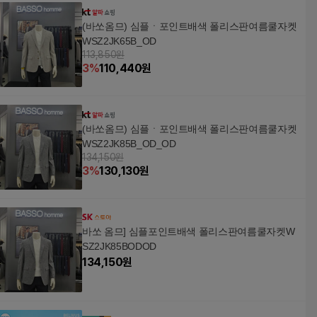
(베리티)
(바쏘옴므) 심플ㆍ포인트배색 폴리스판여름쿨자켓
WSZ2JK65B_OD
113,850원
3
%
110,440
원
(바쏘옴므) 심플ㆍ포인트배색 폴리스판여름쿨자켓
WSZ2JK85B_OD_OD
134,150원
3
%
130,130
원
바쏘 옴므] 심플포인트배색 폴리스판여름쿨자켓W
SZ2JK85BODOD
134,150
원