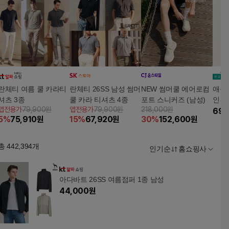
란체티 여름 쿨 카라티
란체티 26SS 남성 썸머
NEW 썸머쿨 에어로컴
애플라
셔츠 3종
쿨 카라 티셔츠 4종
포트 스니커즈 (남성)
인견 
앱전용가
79,900원
앱전용가
79,900원
218,000원
69,
5
%
75,910
원
15
%
67,920
원
30
%
152,600
원
총
442,394
개
인기순
홈쇼핑사
아다바트 26SS 여름점퍼 1종 남성
44,000
원