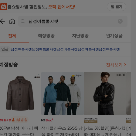
홈쇼핑사별 할인정보,
오직 앱에서만!
앱 열기
쇼핑
남성여름쿨쟈켓
검색결과
전체
예정방송
지난방송
인기상품
연관
남성여름자켓
남성여름쿨자켓
남성여름쟈켓
남성여름쟈켓
남성여름쟈켓
예정방송
전체보기
생방송
26FW 남성 이태리 램
잭니클라우스 26SS 남
[카드 5%할인][론칭가3
[카드
스킨 헝가리 구스다운
성 라이트 재킷+베이스
99,000원→20만원↓]블
449