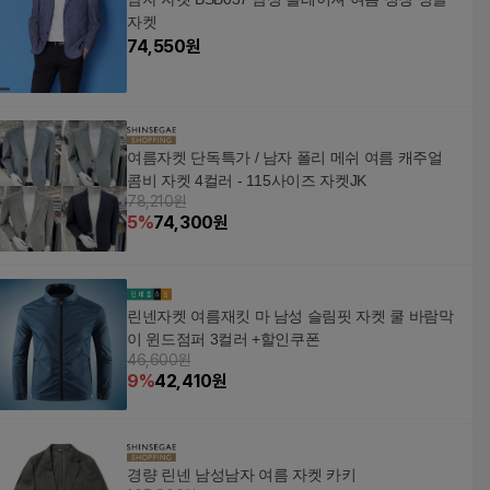
자켓
74,550
원
여름자켓 단독특가 / 남자 폴리 메쉬 여름 캐주얼
콤비 자켓 4컬러 - 115사이즈 자켓JK
78,210원
5
%
74,300
원
린넨자켓 여름재킷 마 남성 슬림핏 자켓 쿨 바람막
이 윈드점퍼 3컬러 +할인쿠폰
46,600원
9
%
42,410
원
경량 린넨 남성남자 여름 자켓 카키