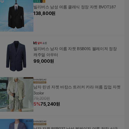
빌리버스 남성 여름 클래식 정장 자켓 BVOT187
138,800
원
빌리버스 남자 여름 자켓 BSB091 블레이져 정장
캐주얼 아우터
99,000
원
남자 린넨 자켓 바캉스 트러커 카라 여름 집업 자켓
3color
79,200원
5
%
75,240
원
남자 자켓 BSB037 남성 블레이져 여름 정장 싱글