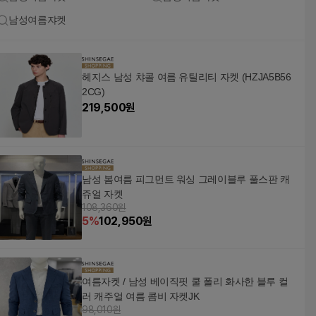
남성여름쟈켓
헤지스 남성 챠콜 여름 유틸리티 자켓 (HZJA5B56
2CG)
219,500
원
남성 봄여름 피그먼트 워싱 그레이블루 풀스판 캐
쥬얼 자켓
108,360원
5
%
102,950
원
여름자켓 / 남성 베이직핏 쿨 폴리 화사한 블루 컬
러 캐주얼 여름 콤비 자켓JK
98,010원