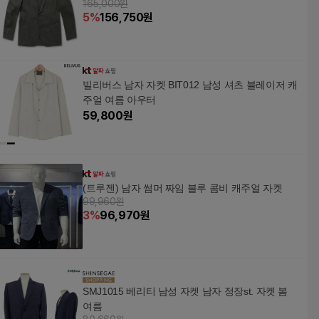
165,000원
5
%
156,750
원
빌리버스 남자 자켓 BIT012 남성 셔츠 블레이저 캐
주얼 여름 아우터
59,800
원
(트루젠) 남자 썸머 짜임 블루 콤비 캐주얼 자켓
99,960원
3
%
96,970
원
SMJ1015 베리티 남성 자켓 남자 정장st. 자켓 봄
여름