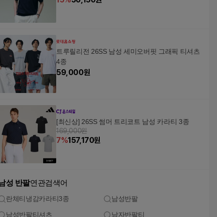
트루릴리전 26SS 남성 세미오버핏 그래픽 티셔츠
4종
59,000
원
[최신상] 26SS 썸머 트리코트 남성 카라티 3종
169,000원
7
%
157,170
원
남성 반팔
연관검색어
란체티냉감카라티3종
남성반팔
남성반팔티셔츠
남자반팔티