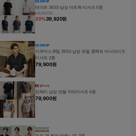
테이트 26SS 남성 아트웍 티셔츠 5종
49,900원
20
%
39,920
원
아쿠아스큐텀 26SS 남성 듀얼 콤팩트 머서라이즈
티셔츠 2종
79,900
원
란체티 남성 반팔 카라티셔츠 4종
79,900
원
워모 26 썸머 반팔 니트 3종