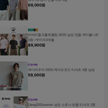
69,000
원
비버리힐즈폴로클럽 26SS 남성 반팔 케이블니트
3종 +무이자3개월
89,900
원
에디바우어 26SS 케이프코드 티셔츠 4종 남성
59,000
원
[Jeep]26Summer 남성 소로나 반팔 티셔츠 3종