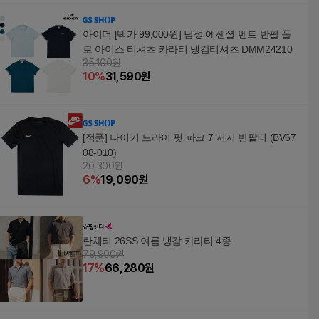
아이더 [택가 99,000원] 남성 에센셜 벤트 반팔 폴
로 아이스 티셔츠 카라티 냉감티셔츠 DMM24210
35,100원
10
%
31,590
원
[정품] 나이키 드라이 핏 파크 7 저지 반팔티 (BV67
08-010)
20,300원
6
%
19,090
원
란체티 26SS 여름 냉감 카라티 4종
79,900원
17
%
66,280
원