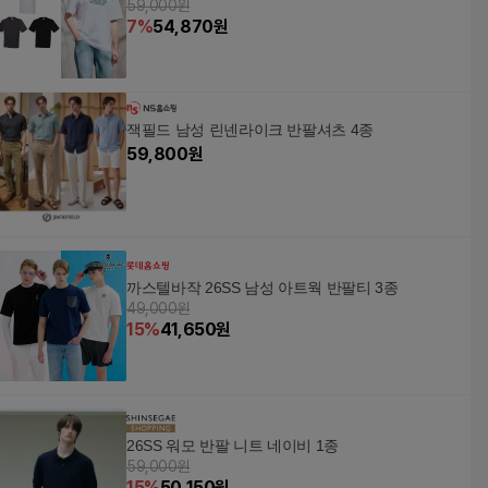
59,000원
7
%
54,870
원
잭필드 남성 린넨라이크 반팔셔츠 4종
59,800
원
까스텔바작 26SS 남성 아트웍 반팔티 3종
49,000원
15
%
41,650
원
26SS 워모 반팔 니트 네이비 1종
59,000원
15
%
50,150
원