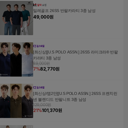
밀레골프 26SS 반팔카라티 3종 남성
49,000
원
[최신상][U.S POLO ASSN.] 26SS 라이크라® 반팔
카라티 3종 남성
89,000원
7
%
82,770
원
[최신상/앱2만][U.S POLO ASSN.] 26SS 프렌치린
넨 블렌디드 반팔니트 3종 남성
129,000원
21
%
101,370
원