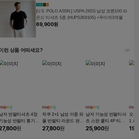
[U.S. POLO ASSN.] USPA 26SS 남성 코튼100 라
운드 티셔츠 5종 (HUPS269105) +무이자3개월
69,900
원
이런 상품 어떠세요?
남자 반팔티셔츠 4장
차쿠 2+1 남성 이중 와
남자 기능성 반팔티셔
오스틱
기능성 반팔티 통기성
플 반팔티 라운드 편한
츠 스판 쿨티 4P 티셔
1 초
반팔 쿨링 운동 티셔츠
기본 티셔츠
츠 남녀공용 여름용 tan
운드
27,800
원
27,800
원
25,900
원
19,
범록-2508
lz-119
프린