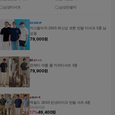
남성티셔츠
남성반팔티
까스텔바작 26SS 최신상 코튼 반팔 티셔츠 3종 남
성용
79,000
원
란체티 여름 쿨 카라티셔츠 3종
79,900
원
잭필드 26SS 린넨라이크 반팔 셔츠 4종
59,800원
17
%
49,400
원