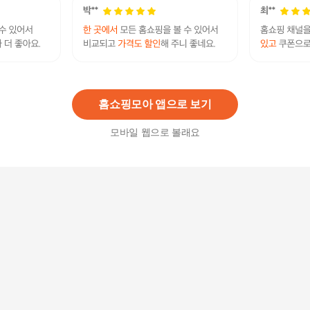
엘라모 가성비 반팔티셔츠 균일가 모음 S~4XL 무
료배송
16,830
원
홈쇼핑모아 앱으로 보기
모바일 웹으로 볼래요
남성 시원한 아이스 메쉬 카라 반팔 티셔츠 WI044
T
17,800
원
026540 변우석 코튼 저지 크루넥 반팔 티셔츠
9,000원
10
%
8,100
원