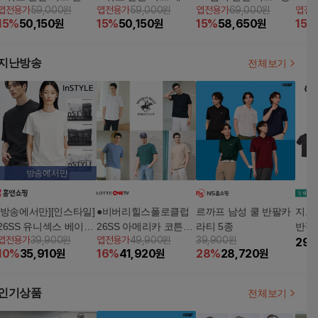
앱전용가
59,000원
앱전용가
59,000원
앱전용가
69,000원
앱전
1종
비 1종
핑크 
15
%
50,150
원
15
%
50,150
원
15
%
58,650
원
15
%
지난방송
전체보기
방송에서만
[방송에서만][인스타일]
●비버리힐스폴로클럽
르까프 남성 쿨 반팔카
지프 
26SS 유니섹스 베이직
26SS 아메리카 코튼10
라티 5종
반팔
앱전용가
39,900원
앱전용가
49,900원
39,900원
에센셜 티셔츠 9종
0 썸머컬렉션 남성 반
29,
10
%
35,910
원
16
%
41,920
원
28
%
28,720
원
팔티셔츠 5종
인기상품
전체보기