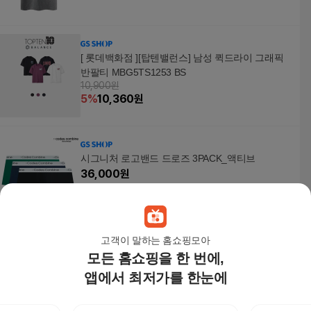
[ 롯데백화점 ][탑텐밸런스] 남성 퀵드라이 그래픽
반팔티 MBG5TS1253 BS
10,900원
5
%
10,360
원
시그니처 로고밴드 드로즈 3PACK_액티브
36,000
원
고객이 말하는 홈쇼핑모아
모든 홈쇼핑을 한 번에,
엘라모 데일리 반팔티셔츠 베스트 균일가 모음 S-4
XL
앱에서 최저가를 한눈에
15,980
원