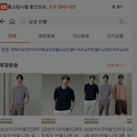
남성 반팔 검색결과 | 홈쇼핑모아
홈쇼핑사별 할인정보,
오직 앱에서만!
앱 열기
쇼핑
남성 반팔
검색결과
전체
예정방송
지난방송
인기상품
연관
란체티냉감카라티3종
남성반팔
남성반팔티셔츠
남자반팔티
남성티셔츠
남성반팔
예정방송
전체보기
[삼성카드5%할인]26S
[삼성카드5%할인]26S
[삼성카드5%할인]워모
[삼성
S 워모 반팔 니트 실버
S 워모 반팔 니트 네이
26 썸머 반팔 니트 3종
S 워