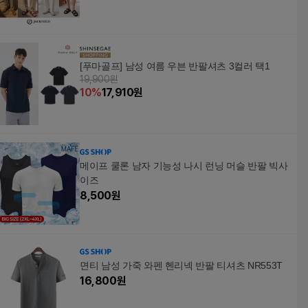
[푸마골프] 남성 여름 우븐 반팔셔츠 3컬러 택1
19,900원
10
%
17,910
원
메이프 쿨론 남자 기능성 나시 런닝 머슬 반팔 빅사
이즈
8,500
원
면티 남성 가죽 와펜 헨리넥 반팔 티셔츠 NR553T
16,800
원