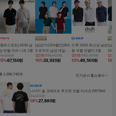
[엠유스포츠] 26SS 남
[삼성카드5%할인]26S
드루 26SS 최신상 남성
[삼
성 반팔 카라 니트 2종
S 르까프 남성 데일리
용 여름 반팔티 2종
26 
79,000원
앱전용가
39,900원
앱전용가
55,000원
앱전
쿨 반팔카라티 5종
15
%
67,150
원
15
%
33,920
원
10
%
49,500
원
15
%
총
1,590,745
개
인기순
홈쇼핑사
나이키 솔 크레프트 루즈핏 반팔 티셔츠 DR7960
34,000원
18
%
27,880
원