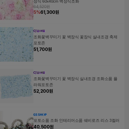
장식 60x40cm 벽장식조화
64,520원
5
%
61,300
원
조화꽃벽꾸미기 꽃 벽장식 꽃장식 실내조경 축제
포토존
51,700
원
조화꽃벽꾸미기 꽃 벽장식 실내조경 조화소품 플
라워포토존
52,200
원
포토소품 조화 인테리어소품 쉐비로즈 리스 3컬러
40,500
원