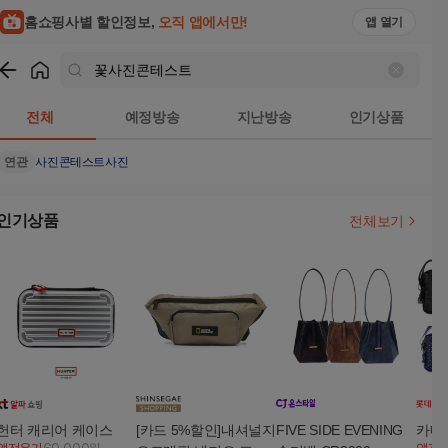
홈쇼핑사별 할인정보,
오직 앱에서만!
앱 열기
쇼핑
꽃사진콘테스트
검색결과
전체
예정방송
지난방송
인기상품
연관
사진콘테스트
사진
인기상품
전체보기
헌터 캐리어 케이스
[카드 5%할인]내셔널지
FIVE SIDE EVENING
카메