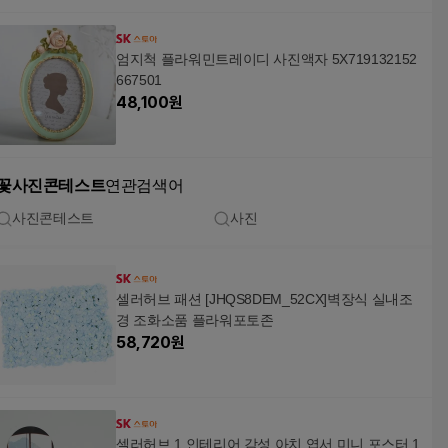
엄지척 플라워민트레이디 사진액자 5X719132152
667501
48,100
원
꽃사진콘테스트
연관검색어
사진콘테스트
사진
셀러허브 패션 [JHQS8DEM_52CX]벽장식 실내조
경 조화소품 플라워포토존
58,720
원
셀러허브 1 인테리어 감성 아치 엽서 미니 포스터 1