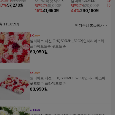
앱전용가
69,000원
앱전
오그래픽 냇지오 포켓
숄더백 CR3900
17
%
57,270
원
1
%
8
앱전용가
49,000원
앱전용가
520,000원
바디백
15
%
41,650
원
44
%
290,160
원
총
113,839
개
인기순
홈쇼핑사
셀러허브 패션 [JHQS9R3H_52CX]인테리어조화
플라워포토존 꽃포토존
83,950
원
셀러허브 패션 [JHQS8DMC_52CX]인테리어조화
꽃포토존 플라워포토존
83,950
원