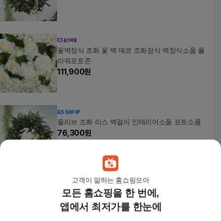
꽃벽장식 조화 꽃 벽 데코 조화장식 벽장식소품 플
라워포토존
111,900
원
올리브 조화 리스 벽걸이 인테리어소품 포토소품
76,300
원
고객이 말하는 홈쇼핑모아
모든 홈쇼핑을 한 번에,
포토소품 조화 인테리어소품 쉐비로즈 리스 3컬러
40,500원
앱에서 최저가를 한눈에
2
%
39,690
원