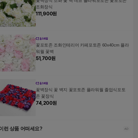
꽃벽장식 조화 꽃 벽 데코 플라워포토존 꽃포토존
조화장식
111,900
원
꽃포토존 조화인테리어 카페포토존 60x40cm 플라
워월 꽃벽
51,700
원
꽃벽장식 꽃 벽지 꽃포토존 플라워월 졸업식포토
존 꽃장식
74,200
원
이런 상품 어떠세요?