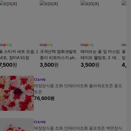
꽃 스티커 세트 모음, 1
규격선택 염화코발트
떼어쓰는 꽃 잎 마스킹
꽃 스
세트, 장미A 51장
종이 리트머스지 ph시
테이프 물망초, 2. 데이
잎 꾸
험지 거름종이 테스터
지
라워
7,500
원
3,500
원
3,500
원
4,5
지 과학실험
매장장식품 조화 인테리어조화 플라워포토존 꽃포
토존
76,600
원
매장장식품 조화 인테리어조화 꽃포토존 벽면장식