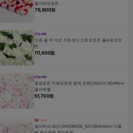
플라워포토존
76,600
원
조화 꽃 벽 데코 조화장식 조화포토존 플라워포토
존
111,900
원
꽃포토존 카페포토존 꽃벽 조화인테리어 60x40cm
플라워월
51,700
원
셀러허브 패션 [JHQS86G5_52CX]60x40cm 식물
벽 꽃포토존 플라워월