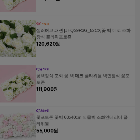
셀러허브 패션 [JHQS9R3G_52CX]꽃 벽 데코 조화
장식 플라워포토존
120,620
원
꽃벽장식 조화 꽃 벽 데코 플라워월 벽면장식 꽃포
토존
111,900
원
꽃포토존 꽃벽 60x40cm 식물벽 조화인테리어 플
라워월
55,000
원