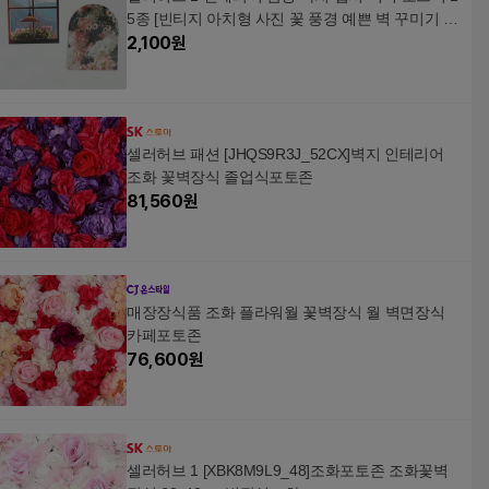
5종 [빈티지 아치형 사진 꽃 풍경 예쁜 벽 꾸미기 사
진 풍경 카드]
2,100
원
셀러허브 패션 [JHQS9R3J_52CX]벽지 인테리어
조화 꽃벽장식 졸업식포토존
81,560
원
매장장식품 조화 플라워월 꽃벽장식 월 벽면장식
카페포토존
76,600
원
셀러허브 1 [XBK8M9L9_48]조화포토존 조화꽃벽