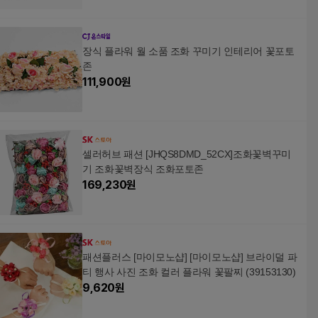
장식 플라워 월 소품 조화 꾸미기 인테리어 꽃포토
존
111,900
원
셀러허브 패션 [JHQS8DMD_52CX]조화꽃벽꾸미
기 조화꽃벽장식 조화포토존
169,230
원
패션플러스 [마이모노샵] [마이모노샵] 브라이덜 파
티 행사 사진 조화 컬러 플라워 꽃팔찌 (39153130)
9,620
원