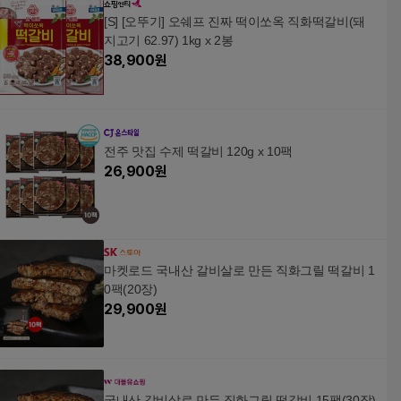
[S] [오뚜기] 오쉐프 진짜 떡이쏘옥 직화떡갈비(돼
지고기 62.97) 1kg x 2봉
38,900
원
전주 맛집 수제 떡갈비 120g x 10팩
26,900
원
마켓로드 국내산 갈비살로 만든 직화그릴 떡갈비 1
0팩(20장)
29,900
원
국내산 갈비살로 만든 직화그릴 떡갈비 15팩(30장)