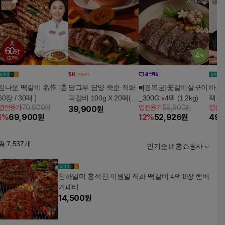
김나운 떡갈비 名作 [총
담그루 담양 죽순 직화
■[경복궁]꽃갈비살구이
바로
60장 / 30팩 ]
떡갈비 100g X 20팩(1
_300G x4팩 (1.2kg)
팩+
앱전용가
70,900원
앱전용가
59,900원
앱전
팩당 1장/총 20장)
39,900
원
1
%
69,900
원
12
%
52,926
원
49,
총
7,537
개
인기순
홈쇼핑사
천하일미 홍석천 이원일 직화 떡갈비 4팩 8장 햄버
거패티
14,500
원