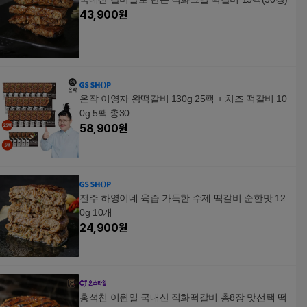
43,900
원
온작 이영자 왕떡갈비 130g 25팩 + 치즈 떡갈비 10
0g 5팩 총30
58,900
원
전주 하영이네 육즙 가득한 수제 떡갈비 순한맛 12
0g 10개
24,900
원
홍석천 이원일 국내산 직화떡갈비 총8장 맛선택 떡