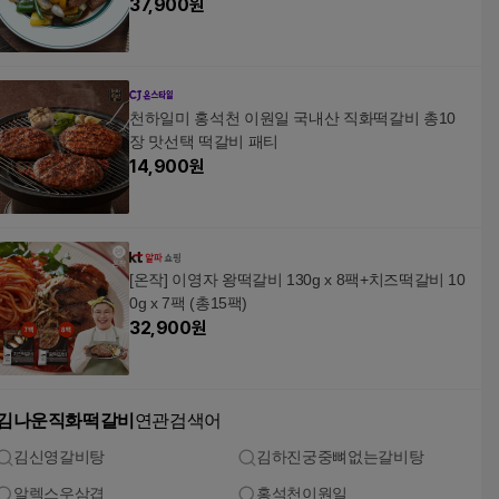
37,900
원
천하일미 홍석천 이원일 국내산 직화떡갈비 총10
장 맛선택 떡갈비 패티
14,900
원
[온작] 이영자 왕떡갈비 130g x 8팩+치즈떡갈비 10
0g x 7팩 (총15팩)
32,900
원
김나운직화떡갈비
연관검색어
김신영갈비탕
김하진궁중뼈없는갈비탕
알렉스우삼겹
홍석천이원일