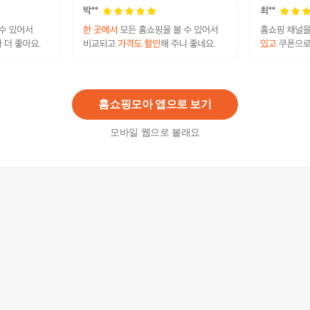
[온작] 이영자 왕떡갈비 130g x 8팩+ 치즈떡갈비 1
00g x 7팩 (총15팩)
35,900
원
홈쇼핑모아 앱으로 보기
모바일 웹으로 볼래요
한우 명작 담양식 수제 한우 떡갈비 선물세트 1.44
kg
129,000
원
[온작] 이영자 치즈떡갈비 100g x 15팩
35,900
원