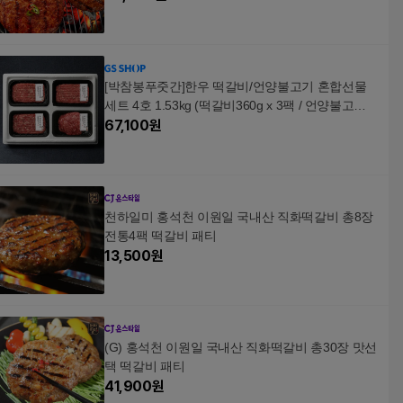
[박참봉푸줏간]한우 떡갈비/언양불고기 혼합선물
세트 4호 1.53kg (떡갈비360g x 3팩 / 언양불고기4
50g x 1팩)
67,100
원
천하일미 홍석천 이원일 국내산 직화떡갈비 총8장
전통4팩 떡갈비 패티
13,500
원
(G) 홍석천 이원일 국내산 직화떡갈비 총30장 맛선
택 떡갈비 패티
41,900
원