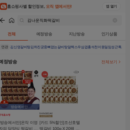
홈쇼핑사별 할인정보,
오직 앱에서만!
앱 열기
쇼핑
김나운직화떡갈비
검색결과
전체
예정방송
지난방송
인기상품
연관
김신영갈비탕
김하진궁중뼈없는갈비탕
알렉스우삼겹
홍석천이원일
임성근특도가
예정방송
전체보기
방송에서만
[방송에서만]온작 이영
[카드 5%할인]조선호텔
자의 담양식 떡갈비 총
떡갈비 100g X 20팩 +