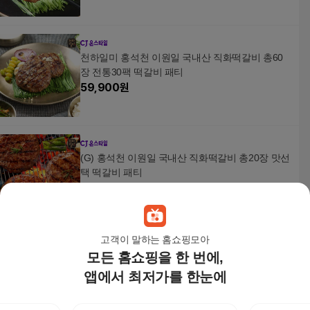
천하일미 홍석천 이원일 국내산 직화떡갈비 총60
장 전통30팩 떡갈비 패티
59,900
원
(G) 홍석천 이원일 국내산 직화떡갈비 총20장 맛선
택 떡갈비 패티
30,500
원
고객이 말하는 홈쇼핑모아
모든 홈쇼핑을 한 번에,
(G) 홍석천 이원일 국내산 직화떡갈비 총10장 맛선
택 떡갈비 패티
앱에서 최저가를 한눈에
19,500
원