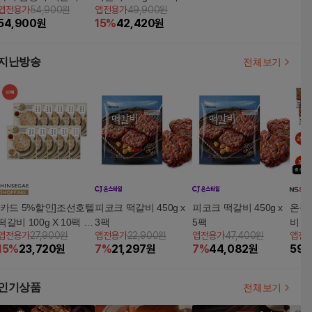
앱전용가
54,900원
앱전용가
49,900원
22팩(3.3kg)
소스 5g X 20개
54,900
원
15
%
42,420
원
지난방송
전체보기
[카드 5%할인]조선호텔
피코크 떡갈비 450g x
피코크 떡갈비 450g x
온작
떡갈비 100g X 10팩 +
3팩
5팩
비 2
앱전용가
27,900원
앱전용가
22,900원
앱전용가
47,400원
앱전
소스 5g X 10개
팩 (
15
%
23,720
원
7
%
21,297
원
7
%
44,082
원
59,
인기상품
전체보기