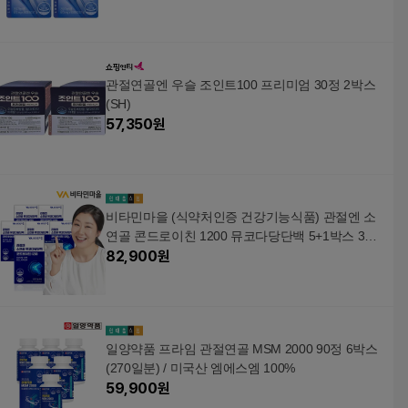
관절연골엔 우슬 조인트100 프리미엄 30정 2박스
(SH)
57,350
원
비타민마을 (식약처인증 건강기능식품) 관절엔 소
연골 콘드로이친 1200 뮤코다당단백 5+1박스 360
정 6개월
82,900
원
일양약품 프라임 관절연골 MSM 2000 90정 6박스
(270일분) / 미국산 엠에스엠 100%
59,900
원