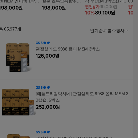
엔 NEM 엔이엠 1박스
월분 초록입홍합추출
각막 DEM 1박스(1개월
00
앱전용가
99,000원
앱전
(2개월분)
198,000
원
오일복합물
198,000
원
분)
D 비
10
%
89,100
원
10
%
박스(
총
65,977
개
인기순
홈쇼핑사
관절살리도 9988 옵티 MSM 3박스
126,000
원
[애플트리김약사네] 관절살리도 9988 옵티 MSM 3
0캡슐, 6박스
252,000
원