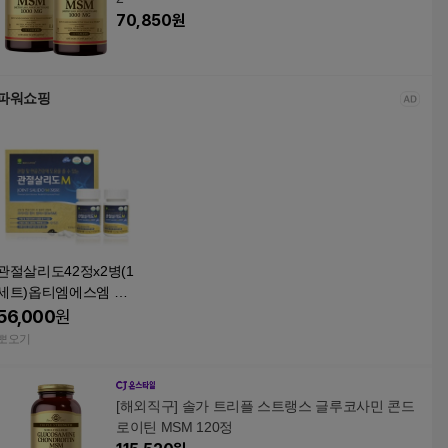
70,850
원
파워쇼핑
관절살리도42정x2병(1
세트)옵티엠에스엠 초
록입홍합 보스웰리아
56,000
원
상어연골 홍화씨분말
뽀오기
[해외직구] 솔가 트리플 스트랭스 글루코사민 콘드
로이틴 MSM 120정