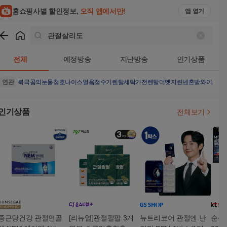
홈쇼핑사별 할인정보,
오직 앱에서만!
앱 열기
쇼핑
관절살리도
검색결과
전체
예정방송
지난방송
인기상품
연관
북극곰의눈물
청호나이스얼음정수기렌탈
세탁가전렌탈
더엣지린넨혼방와이드팬
인기상품
전체보기
종근당건강 관절연골
[리뉴얼]관절팔팔 3개
뉴트리코어 관절엔 난
순수식