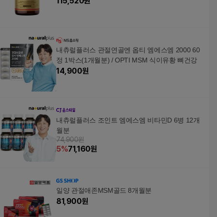
115,520
원
내츄럴플러스 관절연골엔 옵티 엠에스엠 2000 60
정 1박스(1개월분) / OPTI MSM 식이유황 뼈건강
14,900
원
내츄럴플러스 조인트 엠에스엠 비타민D 6병 12개
월분
74,900원
5
%
71,160
원
일양 관절애존MSM골드 8개월분
81,900
원