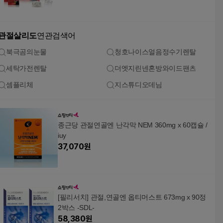
관절살리도
연관검색어
북극곰의눈물
청호나이스얼음정수기렌탈
세탁가전렌탈
더엣지린넨혼방와이드팬츠
셈플리체
지스튜디오데님
종근당 관절연골엔 난각막 NEM 360mg x 60캡슐 /
iuy
37,070
원
[필리서치] 관절,연골엔 옵티머스트 673mg x 90정
2박스 -SDL-
58,380
원