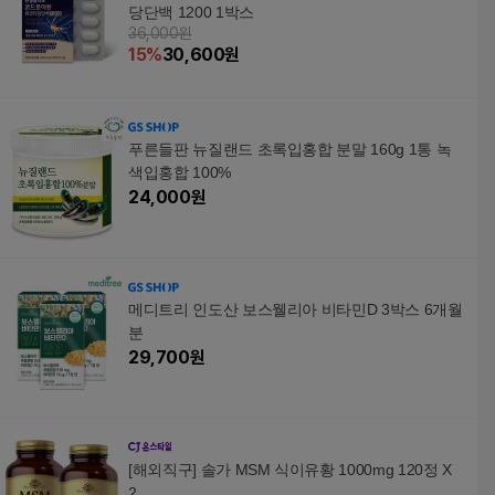
당단백 1200 1박스
36,000원
15
%
30,600
원
푸른들판 뉴질랜드 초록입홍합 분말 160g 1통 녹
색입홍합 100%
24,000
원
메디트리 인도산 보스웰리아 비타민D 3박스 6개월
분
29,700
원
[해외직구] 솔가 MSM 식이유황 1000mg 120정 X
2