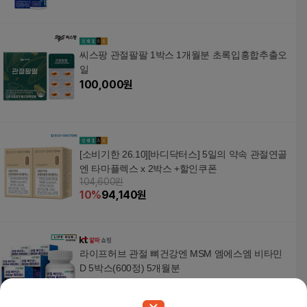
씨스팡 관절팔팔 1박스 1개월분 초록입홍합추출오
일
100,000
원
[소비기한 26.10][바디닥터스] 5일의 약속 관절연골
엔 타마플렉스 x 2박스 +할인쿠폰
104,600원
10
%
94,140
원
라이프허브 관절 뼈건강엔 MSM 엠에스엠 비타민
D 5박스(600정) 5개월분
119,500
원