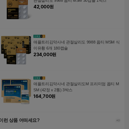
관절살리도 9988 옵티 MSM 30캡슐 1박스
42,000
원
애플트리김약사네 관절살리도 9988 옵티 MSM 식
이유황 6개 180캡슐
234,000
원
애플트리김약사네 관절살리도M 프리미엄 옵티 M
SM (42정 x 2통) 3박스
164,700
원
이런 상품 어떠세요?