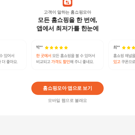
고객이 말하는 홈쇼핑모아
모든 홈쇼핑을 한 번에,
라이프허브 관절 뼈건강엔 MSM 엠에스엠 비타민
D 7박스(840정) 7개월분
앱에서 최저가를 한눈에
167,300
원
라이프허브 관절 뼈건강엔 MSM 엠에스엠 비타민
D 9박스(1080정) 9개월분
215,100
원
홈쇼핑모아 앱으로 보기
모바일 웹으로 볼래요
[유한메디카] 관절 엔 탑 소연골 뮤코다당단백 콘드
로이친 1200x1개(2개월)
47,900
원