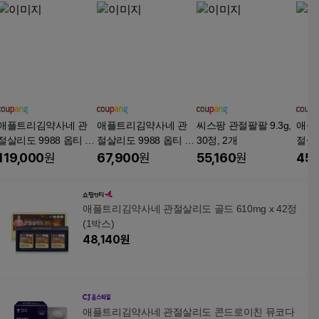
애플트리김약사네 관
애플트리김약사네 관
씨스팡 관절팔팔 9.3g,
애플
절살리도 9988 옵티 M
절살리도 9988 옵티 M
30정, 2개
절살
SM, 30정, 6개
SM, 30정, 2개
119,000
원
67,900
원
55,160
원
45,
애플트리김약사네 관절살리도 골드 610mg x 42정
(1박스)
48,140
원
애플트리김약사네 관절살리도 콘드로이친 뮤코다