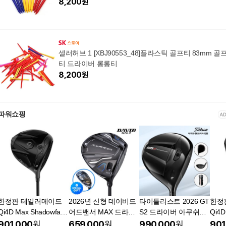
8,200
원
셀러허브 1 [XBJ90553_48]플라스틱 골프티 83mm 골
티 드라이버 롱롱티
8,200
원
파워쇼핑
한정판 테일러메이드
2026년 신형 데이비드
타이틀리스트 2026 GT
한정
Qi4D Max Shadowfall
어드밴서 MAX 드라이
S2 드라이버 아쿠쉬네
Qi4D
골프 드라이버
버
트코리아
드라
901,000
원
659,000
원
990,000
원
901