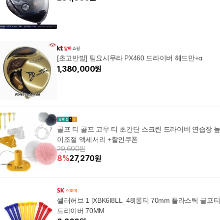
[초고반발] 팀요시무라 PX460 드라이버 헤드만+α
1,380,000
원
골프 티 골프 고무 티 초간단 스크린 드라이버 연습장 
이조절 액세서리 +할인쿠폰
29,600원
8
%
27,270
원
셀러허브 1 [XBK6I8LL_48]롱티 70mm 플라스틱 골프
드라이버 70MM