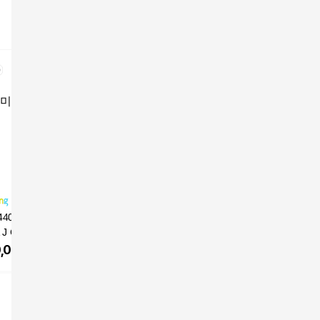
440 SFT 드라이버
엘로드 다이너스9 M90
코브라골프 남성용 다
테일러메
 J CB BLUE 샤프
0 27년형 초고반발 남
크스피드 X 드라이버
Qi35 드라
삼양인터내셔날 정
성 골프 드라이버 비거
UE TM50
,000
원
1,164,400
원
259,000
원
456,3
도, SR
리 골프채