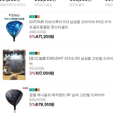
테일러메이드코리아
데이비드골프
애드파골프
테일
GVTOUR 지브이투어 V13 남성용 드라이버 9.5도 S 마
포골프용품점 몬스터골프
496,000원
5
%
471,200
원
[중고] 봅森 EXELIGHT 10.5도 R2 남성용 고반발 드라이
버
110,300원
3
%
107,000
원
정품 에나골프 매직완드 SF 남여 고반발 드라이버
925,800원
5
%
879,510
원