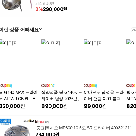
314,800원
8
%
290,000
원
이런 상품 어떠세요?
핑 G440 MAX 드라이
삼양정품 핑 G440K 드
야마모토 남성용 드라
핑 G
버 ALTA J CB BLUE 샤
라이버 남성 2026년, 1
이버 팬텀 X-01 블랙,
ALTA
프트 삼양인터내셔날
0.5도 [SR]
S, 10.5도
트 
820,000
원
890,000
원
99,000
원
820
정품, 10.5도, SR
품, 9
[중고]젝시오 MP800 10.5도 SR 드라이버 400321211
234,600
원