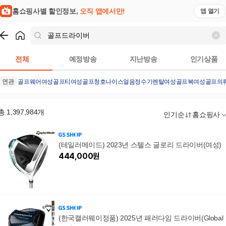
홈쇼핑사별 할인정보,
오직 앱에서만!
앱 열기
쇼핑
골프드라이버
검색결과
전체
예정방송
지난방송
인기상품
연관
골프웨어
여성골프티
여성골프
청호나이스얼음정수기렌탈
여성골프복
여성골프의
총
1,397,984
개
인기순
홈쇼핑사
(테일러메이드) 2023년 스텔스 글로리 드라이버(여성)
444,000
원
(한국캘러웨이정품) 2025년 패러다임 드라이버(Global