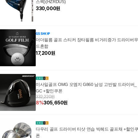
스펙)(HZRDUS)
330,000
원
더더필름 골프 스티커 장타필름 비거리증가 드라이버
드혼합
17,200
원
미사일골프 OMG 오엠지 G860 남성 고반발 드라이버_
GC +할인쿠폰
332,220원
8
%
305,650
원
다우리 골프 드라이버 티샷 연습 빅헤드 골프채 +할인
폰