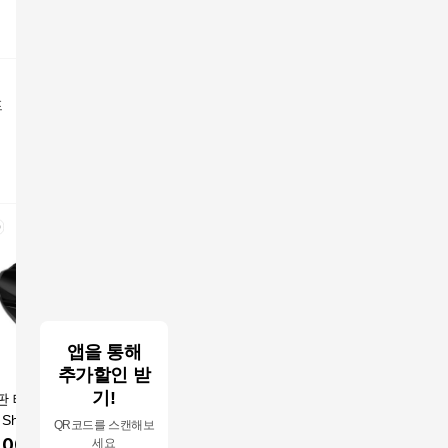
프
앱을 통해
추가할인 받
기!
판 테일러메이드
데이비드 우디 WOOD
2026년 신형 데이비드
던롭 젝시오
 Shadowfall 골프
Y 미니 드라이버
어드밴서 HC 고반발 드
0 여성 
QR코드를 스캔해보
이버
라이버 장타 비거리
라이버
,000
원
419,000
원
790,000
원
250,00
세요