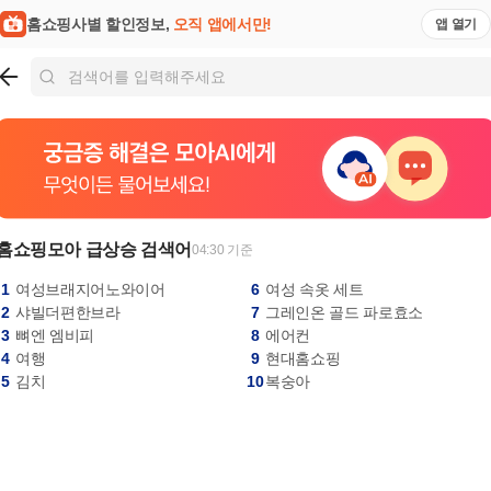
홈쇼핑사별 할인정보,
오직 앱에서만!
앱 열기
홈쇼핑모아 급상승 검색어
04:30 기준
1
여성브래지어노와이어
6
여성 속옷 세트
2
샤빌더편한브라
7
그레인온 골드 파로효소
3
뼈엔 엠비피
8
에어컨
4
여행
9
현대홈쇼핑
5
김치
10
복숭아